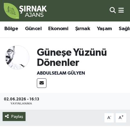
Bölge
Şırnak Nöbetçi Eczaneler
Bölge
Güncel
Ekonomi
Şırnak
Yaşam
Sağl
Güncel
Şırnak Hava Durumu
Güneşe Yüzünü
Ekonomi
Şirnak Namaz Vakitleri
Dönenler
Şırnak
Şırnak Trafik Yoğunluk Haritası
ABDULSELAM GÜLYEN
Yaşam
Süper Lig Puan Durumu ve Fikstür
Sağlık
Tüm Manşetler
02.06.2026 - 16:13
YAYINLANMA
Eğitim
Son Dakika Haberleri
Paylaş
-
+
A
A
Kültür - Sanat
Haber Arşivi