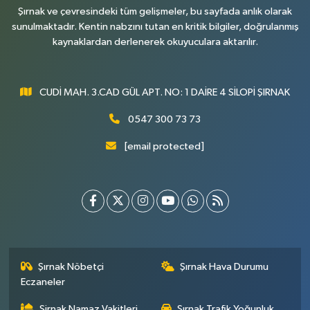
Şırnak ve çevresindeki tüm gelişmeler, bu sayfada anlık olarak
sunulmaktadır. Kentin nabzını tutan en kritik bilgiler, doğrulanmış
kaynaklardan derlenerek okuyuculara aktarılır.
CUDİ MAH. 3.CAD GÜL APT. NO: 1 DAİRE 4 SİLOPİ ŞIRNAK
0547 300 73 73
[email protected]
Şırnak Nöbetçi
Şırnak Hava Durumu
Eczaneler
Şirnak Namaz Vakitleri
Şırnak Trafik Yoğunluk