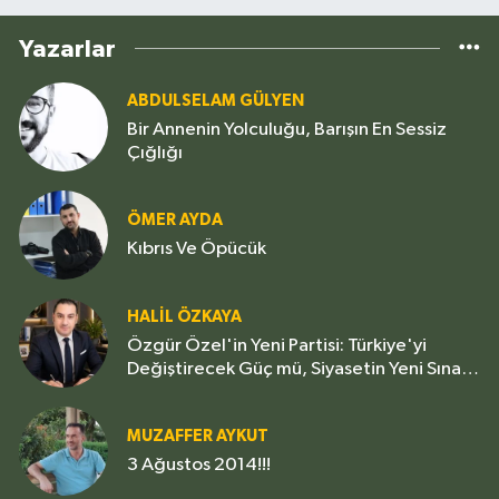
Yazarlar
ABDULSELAM GÜLYEN
Bir Annenin Yolculuğu, Barışın En Sessiz
Çığlığı
ÖMER AYDA
Kıbrıs Ve Öpücük
HALIL ÖZKAYA
Özgür Özel'in Yeni Partisi: Türkiye'yi
Değiştirecek Güç mü, Siyasetin Yeni Sınavı
mı?
MUZAFFER AYKUT
3 Ağustos 2014!!!