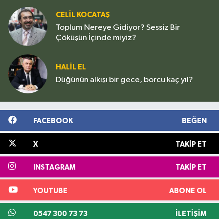
CELIL KOCATAŞ
Toplum Nereye Gidiyor? Sessiz Bir
Çöküşün İçinde miyiz?
HALIL EL
Düğünün alkışı bir gece, borcu kaç yıl?
FACEBOOK
BEĞEN
X
TAKIP ET
INSTAGRAM
TAKIP ET
YOUTUBE
ABONE OL
0547 300 73 73
İLETIŞIM