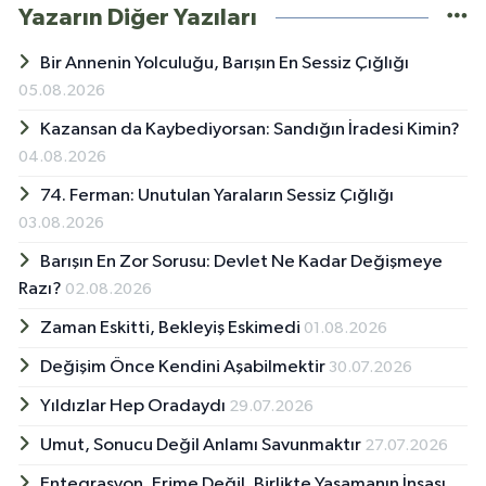
Yazarın Diğer Yazıları
Bir Annenin Yolculuğu, Barışın En Sessiz Çığlığı
05.08.2026
Kazansan da Kaybediyorsan: Sandığın İradesi Kimin?
04.08.2026
74. Ferman: Unutulan Yaraların Sessiz Çığlığı
03.08.2026
Barışın En Zor Sorusu: Devlet Ne Kadar Değişmeye
Razı?
02.08.2026
Zaman Eskitti, Bekleyiş Eskimedi
01.08.2026
Değişim Önce Kendini Aşabilmektir
30.07.2026
Yıldızlar Hep Oradaydı
29.07.2026
Umut, Sonucu Değil Anlamı Savunmaktır
27.07.2026
Entegrasyon, Erime Değil, Birlikte Yaşamanın İnşası