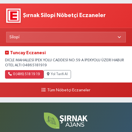
Şırnak Silopi Nöbetçi Eczaneler
Tuncay Eczanesi
DİCLE MAHALLESİ İPEK YOLU CADDESİ NO:59 A İPEKYOLU ÜZERİ HABUR
OTEL ALTI 04865181919
0 (486) 518 19 19
Yol Tarifi Al
Tüm Nöbetçi Eczaneler