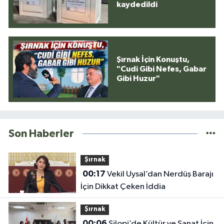
kaydedildi
Şırnak İçin Konuştu,
"Cudi Gibi Nefes, Gabar
Gibi Huzur"
Son Haberler
Şırnak
00:17
Vekil Uysal’dan Nerdüş Barajı
İçin Dikkat Çeken İddia
Şırnak
00:06
Silopi’de Kültür ve Sanat İçin