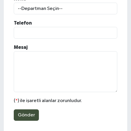
Siyaset
Telefon
Spor
Teknoloji
Mesaj
Yazarlar
(
*
) ile işaretli alanlar zorunludur.
Gönder