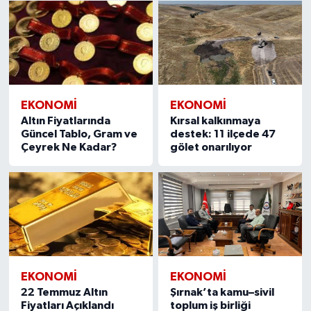
EKONOMI
EKONOMI
Altın Fiyatlarında
Kırsal kalkınmaya
Güncel Tablo, Gram ve
destek: 11 ilçede 47
Çeyrek Ne Kadar?
gölet onarılıyor
EKONOMI
EKONOMI
22 Temmuz Altın
Şırnak’ta kamu–sivil
Fiyatları Açıklandı
toplum iş birliği