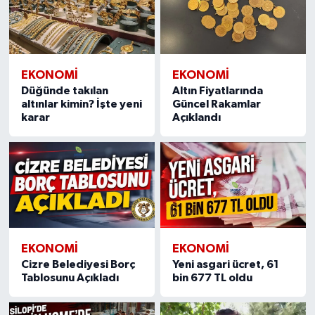
EKONOMI
EKONOMI
Düğünde takılan
Altın Fiyatlarında
altınlar kimin? İşte yeni
Güncel Rakamlar
karar
Açıklandı
EKONOMI
EKONOMI
Cizre Belediyesi Borç
Yeni asgari ücret, 61
Tablosunu Açıkladı
bin 677 TL oldu