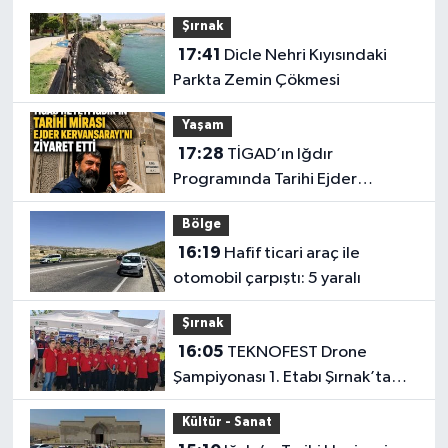
Şırnak
17:41
Dicle Nehri Kıyısındaki
Parkta Zemin Çökmesi
Yaşam
17:28
TİGAD’ın Iğdır
Programında Tarihi Ejder
Kervansarayı Ziyareti
Bölge
16:19
Hafif ticari araç ile
otomobil çarpıştı: 5 yaralı
Şırnak
16:05
TEKNOFEST Drone
Şampiyonası 1. Etabı Şırnak’ta
Başladı
Kültür - Sanat