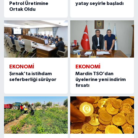
Petrol Üretimine
yatay seyirle başladı
Ortak Oldu
EKONOMI
EKONOMI
Şırnak’ta istihdam
Mardin TSO’dan
seferberliği sürüyor
üyelerine yeni indirim
fırsatı