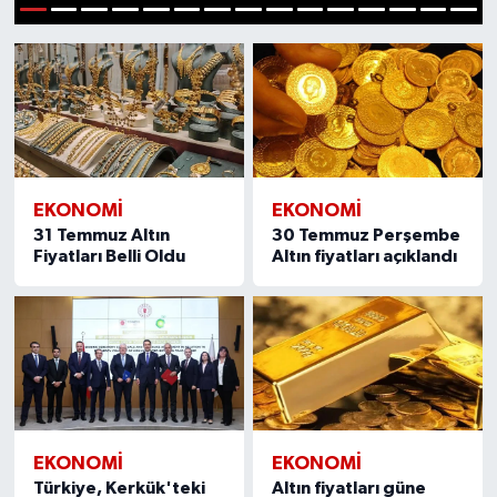
1
2
3
4
5
6
7
8
9
10
11
12
13
14
15
Siyaset
Spor
Teknoloji
Yazarlar
EKONOMI
EKONOMI
31 Temmuz Altın
30 Temmuz Perşembe
Fiyatları Belli Oldu
Altın fiyatları açıklandı
EKONOMI
EKONOMI
Türkiye, Kerkük'teki
Altın fiyatları güne