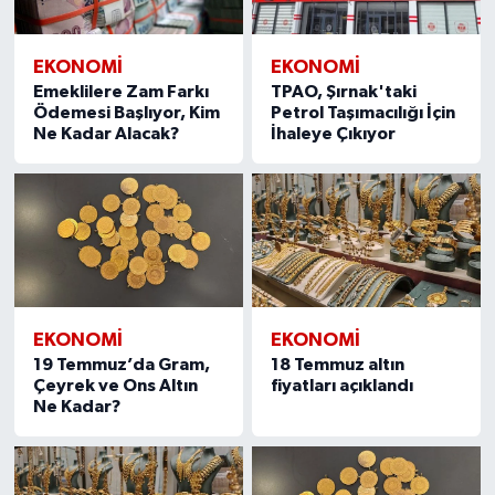
EKONOMI
EKONOMI
Emeklilere Zam Farkı
TPAO, Şırnak'taki
Ödemesi Başlıyor, Kim
Petrol Taşımacılığı İçin
Ne Kadar Alacak?
İhaleye Çıkıyor
EKONOMI
EKONOMI
19 Temmuz’da Gram,
18 Temmuz altın
Çeyrek ve Ons Altın
fiyatları açıklandı
Ne Kadar?