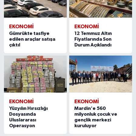
EKONOMI
EKONOMI
Gümrükte tasfiye
12 Temmuz Altın
edilen araçlar satışa
Fiyatlarında Son
çıktı!
Durum Açıklandı
EKONOMI
EKONOMI
Yüzyılın Hırsızlığı
Mardin'e 560
Dosyasında
milyonluk çocuk ve
Uluslararası
gençlik merkezi
Operasyon
kuruluyor