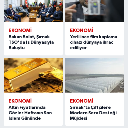
EKONOMI
EKONOMI
Bakan Bolat, Şırnak
Yerli ince film kaplama
TSO'da İş Dünyasıyla
cihazı dünyaya ihraç
Buluştu
ediliyor
EKONOMI
EKONOMI
Altın Fiyatlarında
Şırnak'ta Çiftçilere
Gözler Haftanın Son
Modern Sera Desteği
İşlem Gününde
Müjdesi