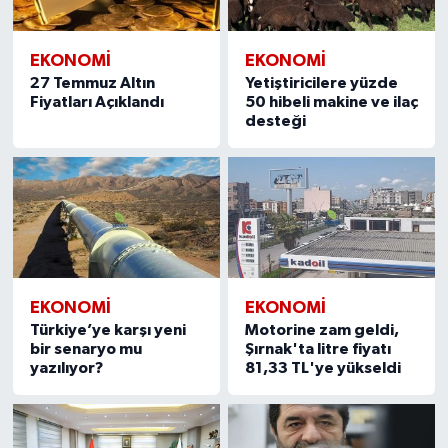
EKONOMI
EKONOMI
27 Temmuz Altın
Yetiştiricilere yüzde
Fiyatları Açıklandı
50 hibeli makine ve ilaç
desteği
EKONOMI
EKONOMI
Türkiye’ye karşı yeni
Motorine zam geldi,
bir senaryo mu
Şırnak'ta litre fiyatı
yazılıyor?
81,33 TL'ye yükseldi