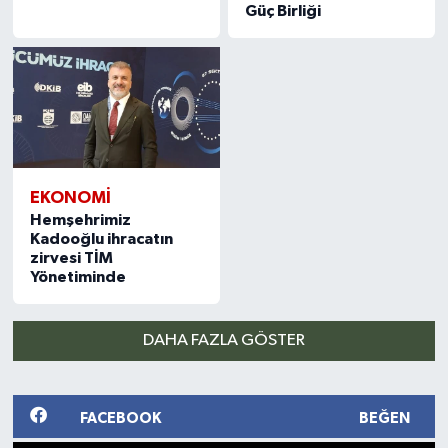
Güç Birliği
EKONOMI
Hemşehrimiz
Kadooğlu ihracatın
zirvesi TİM
Yönetiminde
DAHA FAZLA GÖSTER
FACEBOOK
BEĞEN