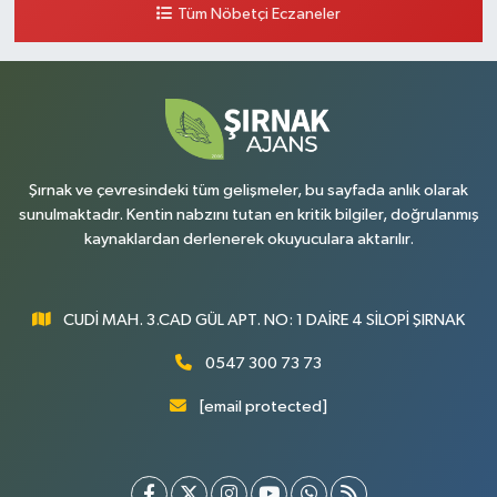
Tüm Nöbetçi Eczaneler
Şırnak ve çevresindeki tüm gelişmeler, bu sayfada anlık olarak
sunulmaktadır. Kentin nabzını tutan en kritik bilgiler, doğrulanmış
kaynaklardan derlenerek okuyuculara aktarılır.
CUDİ MAH. 3.CAD GÜL APT. NO: 1 DAİRE 4 SİLOPİ ŞIRNAK
0547 300 73 73
[email protected]