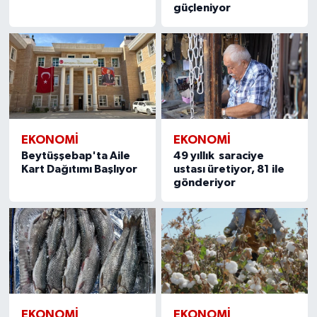
güçleniyor
EKONOMI
EKONOMI
Beytüşşebap'ta Aile
49 yıllık saraciye
Kart Dağıtımı Başlıyor
ustası üretiyor, 81 ile
gönderiyor
EKONOMI
EKONOMI