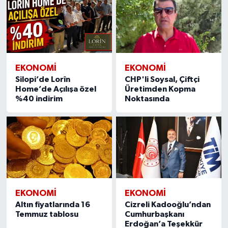
EKONOMI
EKONOMI
Silopi’de Lorîn
CHP'li Soysal, Çiftçi
Home’de Açılışa özel
Üretimden Kopma
%40 indirim
Noktasında
EKONOMI
EKONOMI
Altın fiyatlarında 16
Cizreli Kadooğlu’ndan
Temmuz tablosu
Cumhurbaşkanı
Erdoğan’a Teşekkür