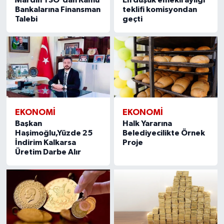
Bankalarına Finansman
teklifi komisyondan
Talebi
geçti
EKONOMI
EKONOMI
Başkan
Halk Yararına
Haşimoğlu,Yüzde 25
Belediyecilikte Örnek
İndirim Kalkarsa
Proje
Üretim Darbe Alır