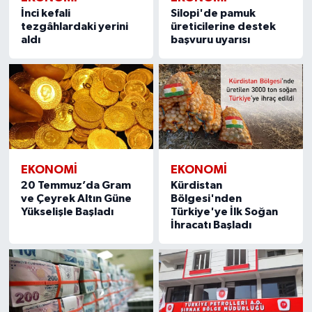
İnci kefali
Silopi'de pamuk
tezgâhlardaki yerini
üreticilerine destek
aldı
başvuru uyarısı
EKONOMI
EKONOMI
20 Temmuz’da Gram
Kürdistan
ve Çeyrek Altın Güne
Bölgesi'nden
Yükselişle Başladı
Türkiye'ye İlk Soğan
İhracatı Başladı