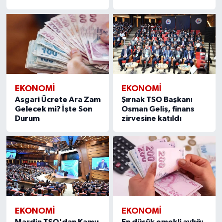
EKONOMI
EKONOMI
Asgari Ücrete Ara Zam
Şırnak TSO Başkanı
Gelecek mi? İşte Son
Osman Geliş, finans
Durum
zirvesine katıldı
EKONOMI
EKONOMI
Mardin TSO'dan Kamu
En düşük emekli aylığı