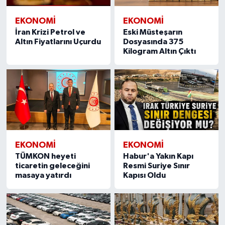
EKONOMI
EKONOMI
İran Krizi Petrol ve
Eski Müsteşarın
Altın Fiyatlarını Uçurdu
Dosyasında 375
Kilogram Altın Çıktı
EKONOMI
EKONOMI
TÜMKON heyeti
Habur'a Yakın Kapı
ticaretin geleceğini
Resmi Suriye Sınır
masaya yatırdı
Kapısı Oldu