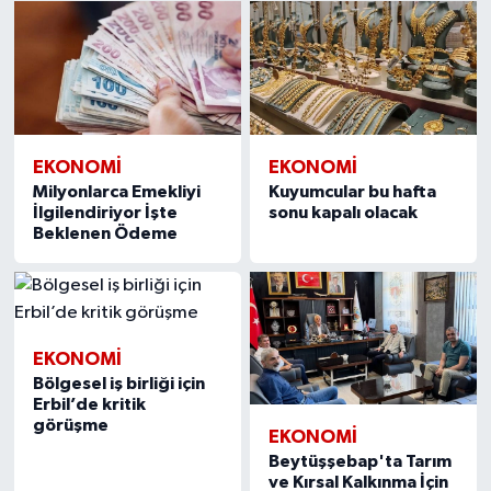
EKONOMI
EKONOMI
Milyonlarca Emekliyi
Kuyumcular bu hafta
İlgilendiriyor İşte
sonu kapalı olacak
Beklenen Ödeme
EKONOMI
Bölgesel iş birliği için
Erbil’de kritik
görüşme
EKONOMI
Beytüşşebap'ta Tarım
ve Kırsal Kalkınma İçin