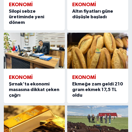
EKONOMI
EKONOMI
Silopi sebze
Altın fiyatları güne
üretiminde yeni
düşüşle başladı
dönem
EKONOMI
EKONOMI
Şırnak'ta ekonomi
Ekmeğe zam geldi 210
masasına dikkat çeken
gram ekmek 17,5 TL
çağrı
oldu