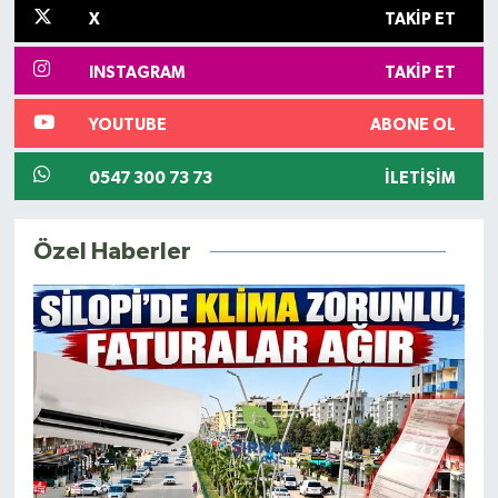
X
TAKIP ET
INSTAGRAM
TAKIP ET
YOUTUBE
ABONE OL
0547 300 73 73
İLETIŞIM
Özel Haberler