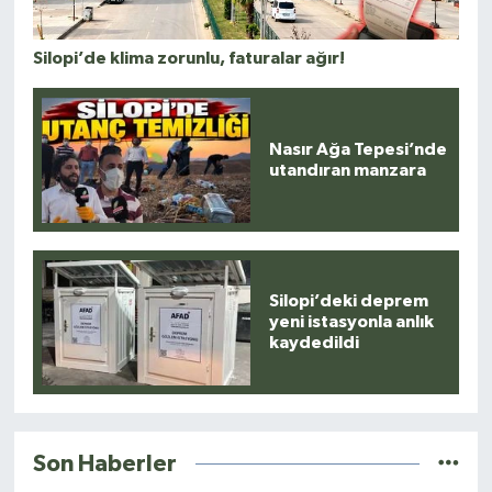
Silopi’de klima zorunlu, faturalar ağır!
Nasır Ağa Tepesi’nde
utandıran manzara
Silopi’deki deprem
yeni istasyonla anlık
kaydedildi
Son Haberler