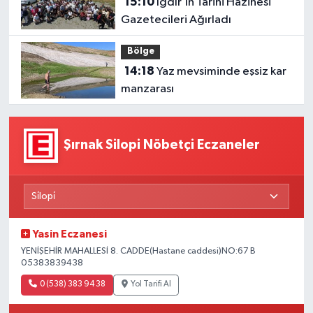
15:10
Iğdır’ın Tarihi Hazinesi
Gazetecileri Ağırladı
Bölge
14:18
Yaz mevsiminde eşsiz kar
manzarası
Şırnak Silopi Nöbetçi Eczaneler
Yasin Eczanesi
YENİŞEHİR MAHALLESİ 8. CADDE(Hastane caddesi)NO:67 B
05383839438
0 (538) 383 94 38
Yol Tarifi Al