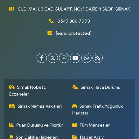
CUDİ MAH. 3.CAD GÜL APT. NO: 1 DAİRE 4 SİLOPİ ŞIRNAK
0547 300 73 73
[email protected]
Şırnak Nöbetçi
Şırnak Hava Durumu
Eczaneler
Şirnak Namaz Vakitleri
Şırnak Trafik Yoğunluk
Haritası
Puan Durumu ve Fikstür
Tüm Manşetler
Son Dakika Haberleri
Haber Arşivi