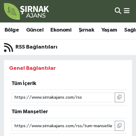
Bölge
Şırnak Nöbetçi Eczaneler
Bölge
Güncel
Ekonomi
Şırnak
Yaşam
Sağl
Güncel
Şırnak Hava Durumu
RSS Bağlantıları
Ekonomi
Şirnak Namaz Vakitleri
Genel Bağlantılar
Şırnak
Şırnak Trafik Yoğunluk Haritası
Tüm İçerik
Yaşam
Süper Lig Puan Durumu ve Fikstür
Sağlık
Tüm Manşetler
Tüm Manşetler
Eğitim
Son Dakika Haberleri
Kültür - Sanat
Haber Arşivi