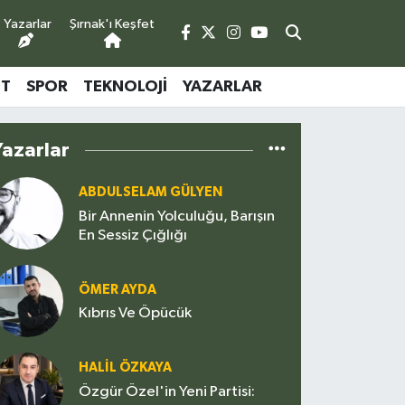
Yazarlar
Şırnak'ı Keşfet
ET
SPOR
TEKNOLOJI
YAZARLAR
Yazarlar
ABDULSELAM GÜLYEN
Bir Annenin Yolculuğu, Barışın
En Sessiz Çığlığı
ÖMER AYDA
Kıbrıs Ve Öpücük
HALIL ÖZKAYA
Özgür Özel'in Yeni Partisi: