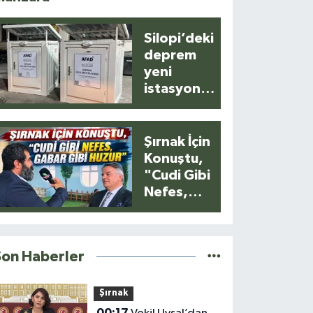
Silopi’deki
deprem
yeni
istasyonla
anlık
kaydedildi
Şırnak İçin
Konuştu,
"Cudi Gibi
Nefes,
Gabar Gibi
Huzur"
Son Haberler
Şırnak
00:17