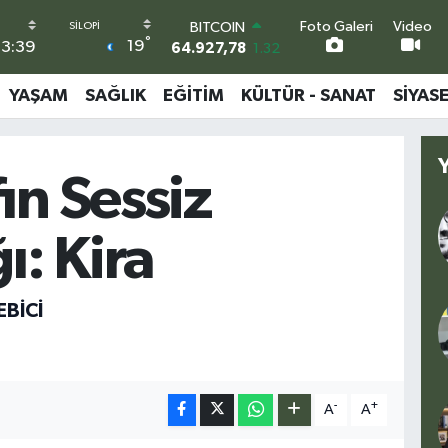
BITCOIN
Foto Galeri
Video
°
64.927,78
1.32
19
3:39
DOLAR
47,5894
0.08
YAŞAM
SAĞLIK
EĞITIM
KÜLTÜR - SANAT
SIYAS
EURO
55,0398
-0.02
STERLİN
64,1581
0.16
ın Sessiz
GRAM ALTIN
6508.83
4.44
BİST100
ı: Kira
13.703
11
BİCİ
-
+
A
A