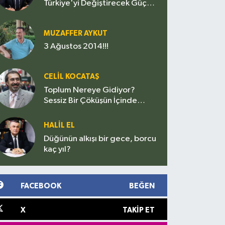
Türkiye'yi Değiştirecek Güç
mü, Siyasetin Yeni Sınavı mı?
MUZAFFER AYKUT
3 Ağustos 2014!!!
CELIL KOCATAŞ
Toplum Nereye Gidiyor?
Sessiz Bir Çöküşün İçinde
miyiz?
HALIL EL
Düğünün alkışı bir gece, borcu
kaç yıl?
FACEBOOK
BEĞEN
X
TAKIP ET