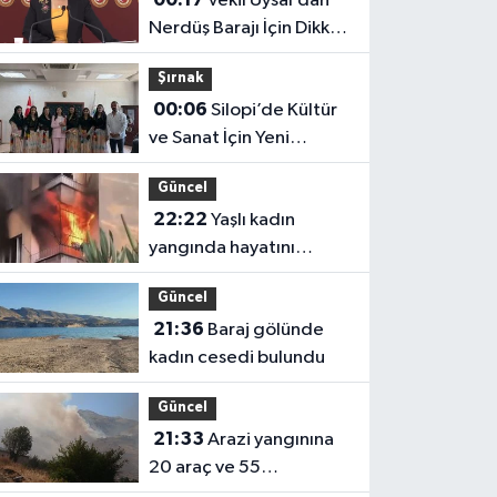
Vekil Uysal’dan
Nerdüş Barajı İçin Dikkat
Çeken İddia
Şırnak
00:06
Silopi’de Kültür
ve Sanat İçin Yeni
Adımlar
Güncel
22:22
Yaşlı kadın
yangında hayatını
kaybetti
Güncel
21:36
Baraj gölünde
kadın cesedi bulundu
Güncel
21:33
Arazi yangınına
20 araç ve 55
personelle müdahale