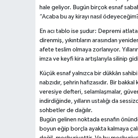
hale geliyor. Bugün birçok esnaf sab
“Acaba bu ay kirayı nasıl ödeyeceğim?
En acı tablo ise şudur: Depremi atlat
direnmiş, yıkıntıların arasından yenid
afete teslim olmaya zorlanıyor. Yılların
imza ve keyfi kira artışlarıyla silinip gid
Küçük esnaf yalnızca bir dükkân sahibi 
nabzıdır, şehrin hafızasıdır. Bir bakk
veresiye defteri, selamlaşmalar, güve
indirdiğinde, yılların ustalığı da sessi
sohbetler de dağılır.
Bugün gelinen noktada esnafın önünde 
boyun eğip borçla ayakta kalmaya çalı
değil, mecburiyettir. Ve bu mecburiye