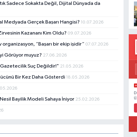
tık Sadece Sokakta Değil, Dijital Dünyada da
syal Medyada Gerçek Başarı Hangisi?
10.07.2026
irvesinin Kazananı Kim Oldu?
09.07.2026
 organizasyon, “Başarı bir ekip işidir”
07.07.2026
eyi Görüyor muyuz?
27.06.2026
Gazetecilik Suç Değildir!"
21.05.2026
ücünü Bir Kez Daha Gösterdi
18.05.2026
.05.2026
D
Ü
 Nesil Bayilik Modeli Sahaya İniyor
25.02.2026
26