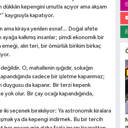
ah dükkân kepengini umutla açıyor ama akşam
” kaygısıyla kapatıyor.
an ama kiraya yenilen esnaf… Doğal afete
en ayağa kalkmış insanlar; şimdi ekonomik bir
 emeği, alın teri, bir ömürlük birikim birkaç
iyor.
değildir. O, mahallenin ışığıdır, sokağın
al kapandığında sadece bir işletme kapanmaz;
n duygusu da kapanır. Bir terzi kepenk
zce yok olur. Bir çay ocağı kapandığında,
iki seçenek bırakılıyor: Ya astronomik kiralara
şmak ya da kepengi indirmek. Bu bir tercih
N
t her geçen gün daha fazla insanı ticaretten,