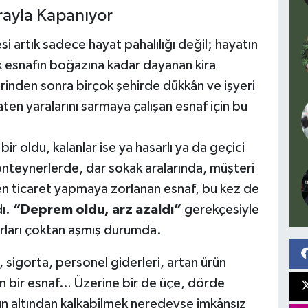
rayla Kapanıyor
si artık sadece hayat pahalılığı değil; hayatın
k esnafın boğazına kadar dayanan kira
rinden sonra birçok şehirde dükkân ve işyeri
zaten yaralarını sarmaya çalışan esnaf için bu
bir oldu, kalanlar ise ya hasarlı ya da geçici
nteynerlerde, dar sokak aralarında, müşteri
en ticaret yapmaya zorlanan esnaf, bu kez de
ı.
“Deprem oldu, arz azaldı”
gerekçesiyle
ınırları çoktan aşmış durumda.
, sigorta, personel giderleri, artan ürün
an bir esnaf… Üzerine bir de üçe, dörde
kün altından kalkabilmek neredeyse imkânsız