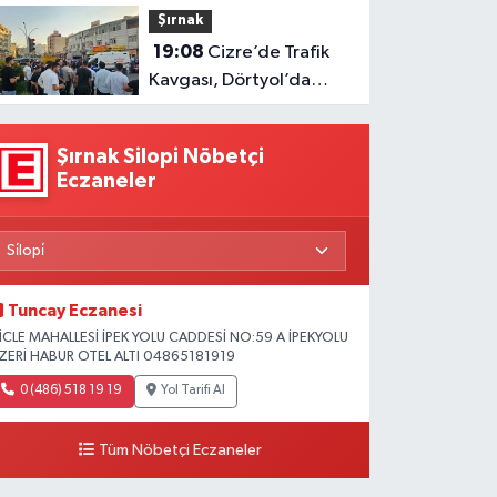
Şırnak
sürüyor
19:08
Cizre’de Trafik
Kavgası, Dörtyol’da
Geçişler Durdu
Şırnak Silopi Nöbetçi
Eczaneler
Tuncay Eczanesi
İCLE MAHALLESİ İPEK YOLU CADDESİ NO:59 A İPEKYOLU
ZERİ HABUR OTEL ALTI 04865181919
0 (486) 518 19 19
Yol Tarifi Al
Tüm Nöbetçi Eczaneler