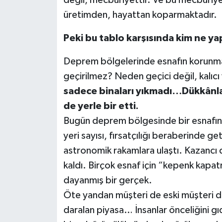
üretimden, hayattan koparmaktadır.
Peki bu tablo karşısında kim ne ya
Deprem bölgelerinde esnafın korunmas
geçirilmez? Neden geçici değil, kalıc
sadece binaları yıkmadı…Dükkânları
de yerle bir etti.
Bugün deprem bölgesinde bir esnafın en
yeri sayısı, fırsatçılığı beraberinde ge
astronomik rakamlara ulaştı. Kazancı 
kaldı. Birçok esnaf için “kepenk kapatm
dayanmış bir gerçek.
Öte yandan müşteri de eski müşteri de
daralan piyasa… İnsanlar önceliğini gı