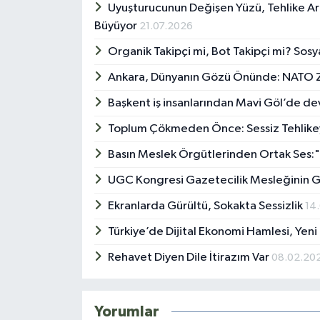
Uyuşturucunun Değişen Yüzü, Tehlike Ar
Büyüyor
21.07.2026
Organik Takipçi mi, Bot Takipçi mi? So
Ankara, Dünyanın Gözü Önünde: NATO Z
Başkent iş insanlarından Mavi Göl’de dev
Toplum Çökmeden Önce: Sessiz Tehlik
Basın Meslek Örgütlerinden Ortak Ses:"
UGC Kongresi Gazetecilik Mesleğinin G
Ekranlarda Gürültü, Sokakta Sessizlik
14
Türkiye’de Dijital Ekonomi Hamlesi, Yeni
Rehavet Diyen Dile İtirazım Var
08.02.20
Yorumlar