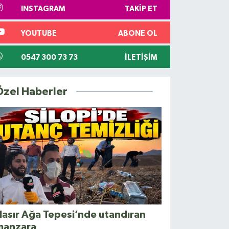
INSTAGRAM
TAKIP ET
YOUTUBE
ABONE OL
0547 300 73 73
İLETIŞIM
Özel Haberler
asır Ağa Tepesi’nde utandıran
manzara