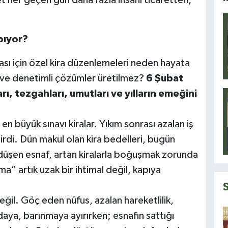
pıyor?
ı için özel kira düzenlemeleri neden hayata
ı ve denetimli çözümler üretilmez?
6 Şubat
, tezgahları, umutları ve yılların emeğini
 büyük sınavı kiralar. Yıkım sonrası azalan iş
tirdi. Dün makul olan kira bedelleri, bugün
düşen esnaf, artan kiralarla boğuşmak zorunda
a” artık uzak bir ihtimal değil, kapıya
ğil. Göç eden nüfus, azalan hareketlilik,
daya, barınmaya ayırırken; esnafın sattığı