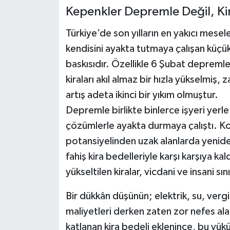
Kepenkler Depremle Değil, Ki
Siyaset
Türkiye’de son yılların en yakıcı mesele
Spor
kendisini ayakta tutmaya çalışan küçü
baskısıdır. Özellikle 6 Şubat depremle
Teknoloji
kiraları akıl almaz bir hızla yükselmiş, 
artış adeta ikinci bir yıkım olmuştur.
Yazarlar
Depremle birlikte binlerce işyeri yerle 
çözümlerle ayakta durmaya çalıştı. Ko
potansiyelinden uzak alanlarda yenid
fahiş kira bedelleriyle karşı karşıya kald
yükseltilen kiralar, vicdani ve insani s
Bir dükkân düşünün; elektrik, su, vergi
maliyetleri derken zaten zor nefes al
katlanan kira bedeli eklenince, bu yü