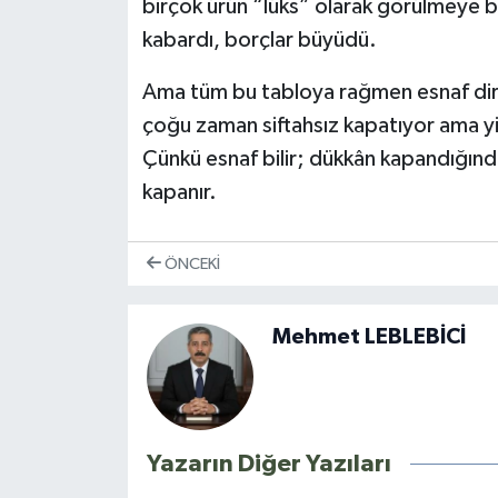
birçok ürün “lüks” olarak görülmeye ba
kabardı, borçlar büyüdü.
Ama tüm bu tabloya rağmen esnaf dire
çoğu zaman siftahsız kapatıyor ama yi
Çünkü esnaf bilir; dükkân kapandığında
kapanır.
ÖNCEKI
Mehmet LEBLEBİCİ
Yazarın Diğer Yazıları