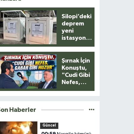
Silopi’deki
deprem
yeni
istasyonla
anlık
kaydedildi
Şırnak İçin
Konuştu,
"Cudi Gibi
Nefes,
Gabar Gibi
Huzur"
Son Haberler
Güncel
00:59