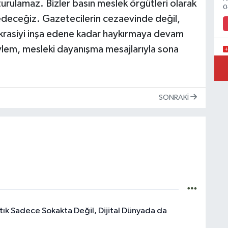
urulamaz. Bizler basın meslek örgütleri olarak
0
eceğiz. Gazetecilerin cezaevinde değil,
krasiyi inşa edene kadar haykırmaya devam
ylem, mesleki dayanışma mesajlarıyla sona
Y
SONRAKI
Y
tık Sadece Sokakta Değil, Dijital Dünyada da