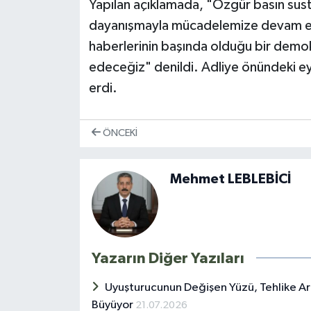
​Yapılan açıklamada, "Özgür basın sust
dayanışmayla mücadelemize devam ed
haberlerinin başında olduğu bir demo
edeceğiz" denildi. Adliye önündeki e
erdi.
ÖNCEKI
Mehmet LEBLEBİCİ
Yazarın Diğer Yazıları
Uyuşturucunun Değişen Yüzü, Tehlike Ar
Büyüyor
21.07.2026