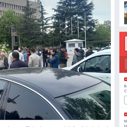
B
C
N
H