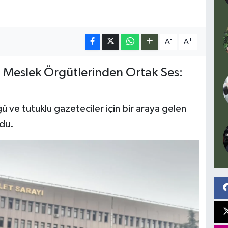
-
+
A
A
 Meslek Örgütlerinden Ortak Ses:
 ve tutuklu gazeteciler için bir araya gelen
ldu.