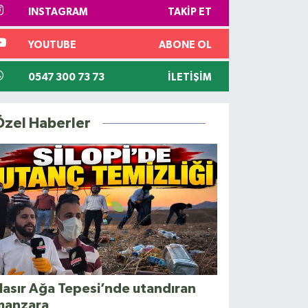
INSTAGRAM
TAKIP ET
YOUTUBE
ABONE OL
0547 300 73 73
İLETIŞIM
Özel Haberler
asır Ağa Tepesi’nde utandıran
manzara