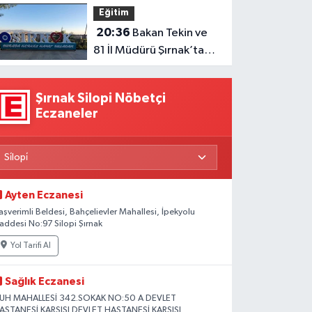
Eğitim
20:36
Bakan Tekin ve
81 İl Müdürü Şırnak’ta
Toplanıyor
Şırnak Silopi Nöbetçi
Eczaneler
Ayten Eczanesi
aşverimli Beldesi, Bahçelievler Mahallesi, İpekyolu
addesi No:97 Silopi Şırnak
Yol Tarifi Al
Sağlık Eczanesi
UH MAHALLESİ 342.SOKAK NO:50 A DEVLET
ASTANESİ KARŞISI DEVLET HASTANESİ KARŞISI