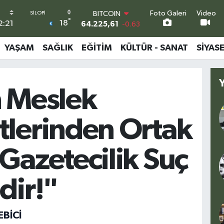
Foto Galeri
Video
DOLAR
°
18
2:21
47,6704
0
EURO
55,0406
-0.08
YAŞAM
SAĞLIK
EĞITIM
KÜLTÜR - SANAT
SIYAS
STERLİN
64,2143
0
GRAM ALTIN
6510.40
0.45
n Meslek
BİST100
13.799
70
BITCOIN
tlerinden Ortak
64.225,61
-0.63
Gazetecilik Suç
dir!"
BİCİ