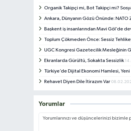
Organik Takipçi mi, Bot Takipçi mi? So
Ankara, Dünyanın Gözü Önünde: NATO Z
Başkent iş insanlarından Mavi Göl’de dev
Toplum Çökmeden Önce: Sessiz Tehlik
UGC Kongresi Gazetecilik Mesleğinin G
Ekranlarda Gürültü, Sokakta Sessizlik
14
Türkiye’de Dijital Ekonomi Hamlesi, Yeni
Rehavet Diyen Dile İtirazım Var
08.02.20
Yorumlar