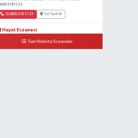
4865181133
0 (486) 518 11 33
Yol Tarifi Al
Hayat Eczanesi
eşiltepe Mahallesi, 1.Cadde No:10 B-C Silopi Şırnak
Tüm Nöbetçi Eczaneler
0 (486) 518 72 47
Yol Tarifi Al
Umut Eczanesi
enişehir Mahallesi, 8.Cadde No:53 A Silopi Şırnak
0 (486) 518 70 07
Yol Tarifi Al