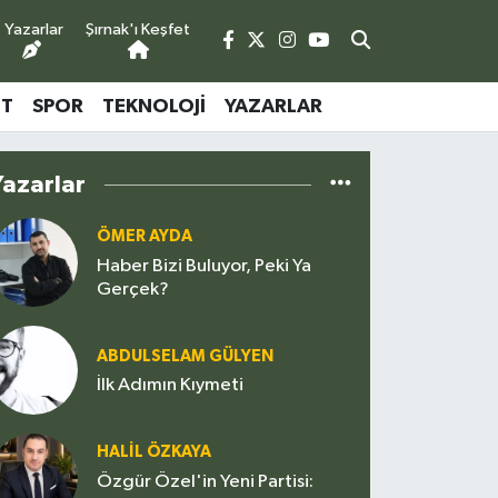
Yazarlar
Şırnak'ı Keşfet
ET
SPOR
TEKNOLOJI
YAZARLAR
Yazarlar
ÖMER AYDA
Haber Bizi Buluyor, Peki Ya
Gerçek?
ABDULSELAM GÜLYEN
İlk Adımın Kıymeti
HALIL ÖZKAYA
Özgür Özel'in Yeni Partisi: