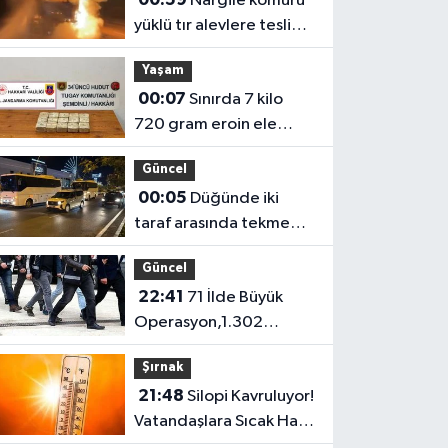
Nargile kömürü
yüklü tır alevlere teslim
oldu
Yaşam
00:07
Sınırda 7 kilo
720 gram eroin ele
geçirildi
Güncel
00:05
Düğünde iki
taraf arasında tekme
tokat kavga: 5 yaralı
Güncel
22:41
71 İlde Büyük
Operasyon,1.302
Şüpheli Yakalandı
Şırnak
21:48
Silopi Kavruluyor!
Vatandaşlara Sıcak Hava
Uyarısı