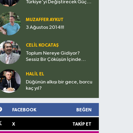
Türkiye'yi Değiştirecek Güç
mü, Siyasetin Yeni Sınavı mı?
MUZAFFER AYKUT
3 Ağustos 2014!!!
CELIL KOCATAŞ
Toplum Nereye Gidiyor?
Sessiz Bir Çöküşün İçinde
miyiz?
HALIL EL
Düğünün alkışı bir gece, borcu
kaç yıl?
FACEBOOK
BEĞEN
X
TAKIP ET