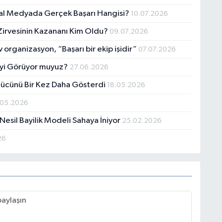
syal Medyada Gerçek Başarı Hangisi?
10.07.2026
irvesinin Kazananı Kim Oldu?
09.07.2026
 organizasyon, “Başarı bir ekip işidir”
07.07.2026
eyi Görüyor muyuz?
27.06.2026
ücünü Bir Kez Daha Gösterdi
18.05.2026
.05.2026
 Nesil Bayilik Modeli Sahaya İniyor
25.02.2026
26