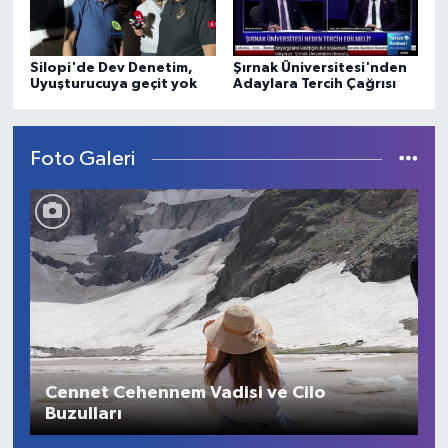
Silopi'de Dev Denetim,
Şırnak Üniversitesi'nden
Uyuşturucuya geçit yok
Adaylara Tercih Çağrısı
Foto Galeri
Cennet Cehennem Vadisi ve Cilo
Buzulları