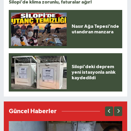
Silopi’de klima zorunlu, faturalar ağır!
Nasır Ağa Tepesi’nde
utandıran manzara
Silopi’deki deprem
yeni istasyonla anlık
kaydedildi
Güncel Haberler