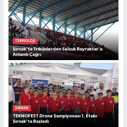
TEKNOLOJI
Şırnak'ta Tribünlerden Selçuk Bayraktar’a
Anlamlı Çağrı
ŞIRNAK
TEKNOFEST Drone Şampiyonası 1. Etabı
Şırnak’ta Başladı