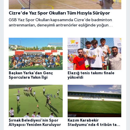
Cizre’de Yaz Spor Okulları Tüm Hızıyla Sürüyor
GSB Yaz Spor Okulları kapsamında Cizre’de badminton
antrenmanları, deneyimli antrenörler eşliğinde yoğun
tempoda devam ediyor.
Başkan Yarka’dan Genç
Elazığ tenis takımı finale
Sporculara Yakın İlgi
yükseldi
Şırnak Belediyesi’nin Spor
Kazım Karabekir
Altyapısı Yeniden Kuruluyor
Stadyumu'nda 4 tribün tam
kapasiteyle açıldı