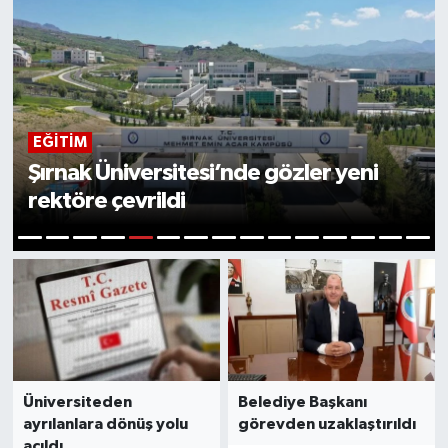
TEKNOLOJI
Başkan Bayraktar, Şırnak’a geliyor
6
1
2
3
4
5
7
8
9
10
11
12
13
14
15
Üniversiteden
Belediye Başkanı
ayrılanlara dönüş yolu
görevden uzaklaştırıldı
açıldı