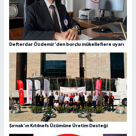
Defterdar Özdemir'den borçlu mükelleflere uyarı
Şırnak’ın Kıtılnefs Üzümüne Üretim Desteği