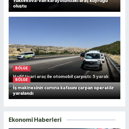
Yüksekova-Van karayolundaki araç kuyruğu
oluştu
BÖLGE
Hafif ticari araç ile otomobil çarpıştı: 5 yaralı
BÖLGE
İş makinesinin camına kafasını çarpan operatör
yaralandı
Ekonomi Haberleri