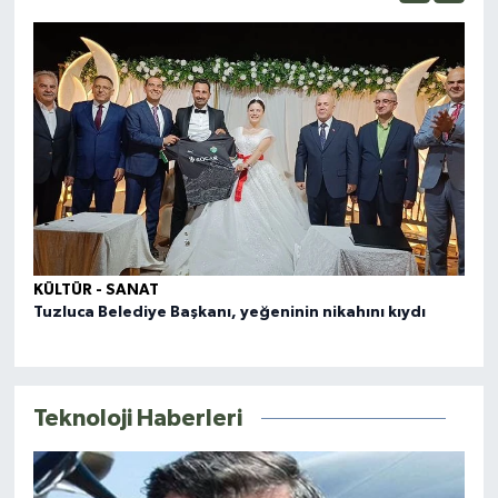
KÜ
Kö
KÜLTÜR - SANAT
Tuzluca Belediye Başkanı, yeğeninin nikahını kıydı
Teknoloji Haberleri