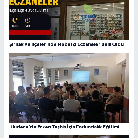
Şırnak ve İlçelerinde Nöbetçi Eczaneler Belli Oldu
Uludere’de Erken Teşhis İçin Farkındalık Eğitimi