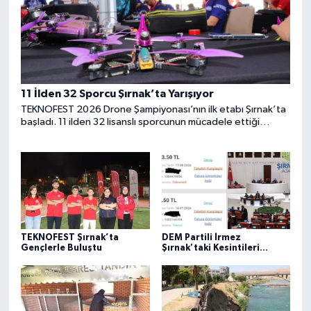
11 İlden 32 Sporcu Şırnak’ta Yarışıyor
TEKNOFEST 2026 Drone Şampiyonası’nın ilk etabı Şırnak’ta
başladı. 11 ilden 32 lisanslı sporcunun mücadele ettiği
yarışlarda genç pilotlar hünerlerini sergiliyor.
TEKNOFEST Şırnak’ta
DEM Partili İrmez
Gençlerle Buluştu
Şırnak'taki Kesintileri
Meclise Taşıdı