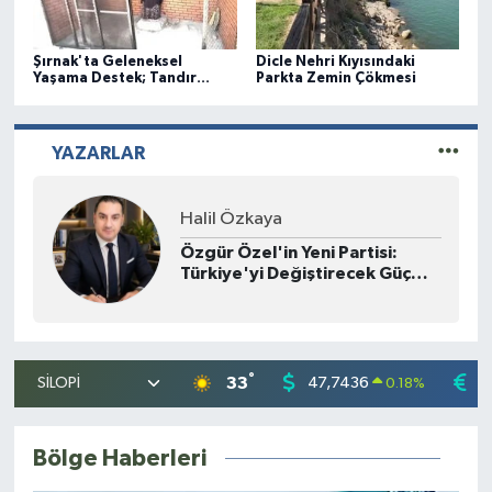
Şırnak'ta Geleneksel
Dicle Nehri Kıyısındaki
Yaşama Destek; Tandır
Parkta Zemin Çökmesi
Evleri Açıldı
YAZARLAR
Halil El
Düğünün alkışı bir gece, borcu
kaç yıl?
°
33
47,7436
5
0.18
%
Bölge Haberleri