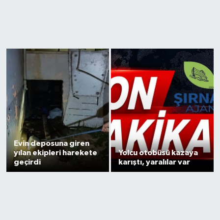
Siyaset
Spor
Teknoloji
Yazarlar
Evin deposuna giren
yılan ekipleri harekete
Yolcu otobüsü kazaya
geçirdi
karıştı, yaralılar var