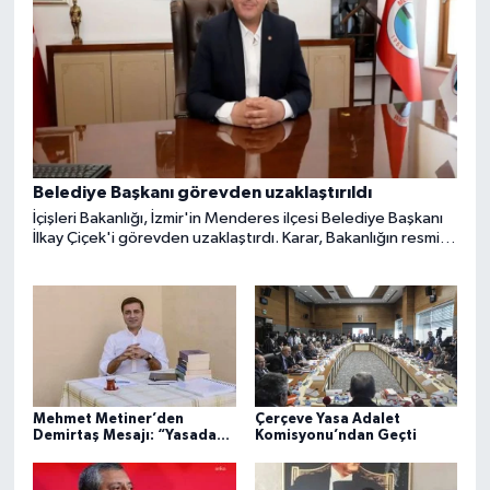
Belediye Başkanı görevden uzaklaştırıldı
İçişleri Bakanlığı, İzmir'in Menderes ilçesi Belediye Başkanı
İlkay Çiçek'i görevden uzaklaştırdı. Karar, Bakanlığın resmi X
hesabından yapılan açıklamayla duyuruldu.
Mehmet Metiner’den
Çerçeve Yasa Adalet
Demirtaş Mesajı: “Yasadan
Komisyonu’ndan Geçti
Yararlanır”