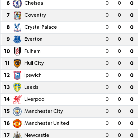
6
Chelsea
0
0
0
Siyaset
7
Coventry
0
0
0
Spor
8
Crystal Palace
0
0
0
9
Everton
0
0
0
Teknoloji
10
Fulham
0
0
0
Yazarlar
11
Hull City
0
0
0
12
Ipswich
0
0
0
13
Leeds
0
0
0
14
Liverpool
0
0
0
15
Manchester City
0
0
0
16
Manchester United
0
0
0
17
Newcastle
0
0
0