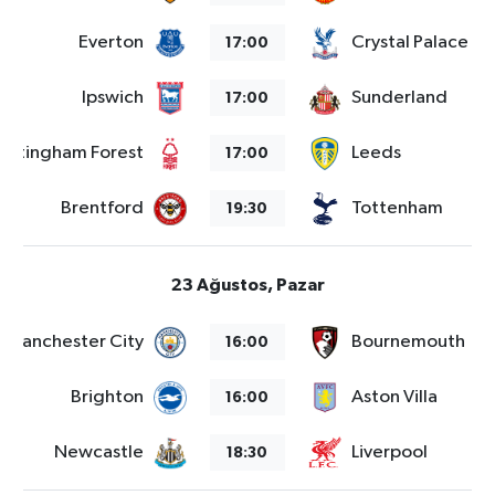
Everton
Crystal Palace
17:00
Ipswich
Sunderland
17:00
ottingham Forest
Leeds
17:00
Brentford
Tottenham
19:30
23 Ağustos, Pazar
Manchester City
Bournemouth
16:00
Brighton
Aston Villa
16:00
Newcastle
Liverpool
18:30