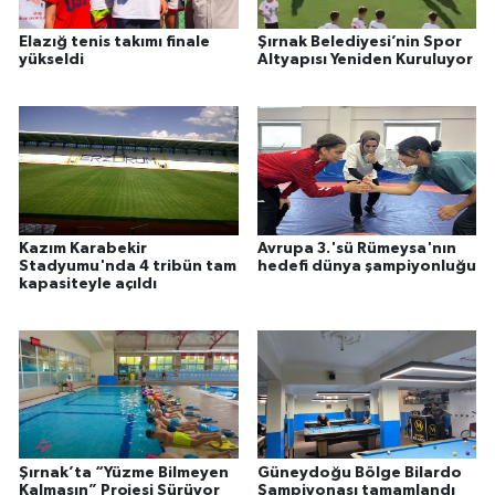
Elazığ tenis takımı finale
Şırnak Belediyesi’nin Spor
yükseldi
Altyapısı Yeniden Kuruluyor
Kazım Karabekir
Avrupa 3.'sü Rümeysa'nın
Stadyumu'nda 4 tribün tam
hedefi dünya şampiyonluğu
kapasiteyle açıldı
Şırnak’ta “Yüzme Bilmeyen
Güneydoğu Bölge Bilardo
Kalmasın” Projesi Sürüyor
Şampiyonası tamamlandı