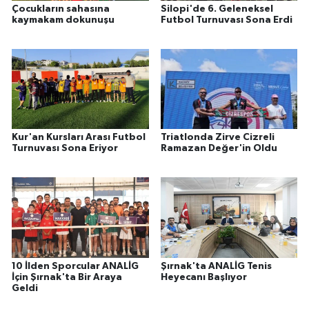
Çocukların sahasına
Silopi'de 6. Geleneksel
kaymakam dokunuşu
Futbol Turnuvası Sona Erdi
Kur'an Kursları Arası Futbol
Triatlonda Zirve Cizreli
Turnuvası Sona Eriyor
Ramazan Değer'in Oldu
10 İlden Sporcular ANALİG
Şırnak'ta ANALİG Tenis
İçin Şırnak'ta Bir Araya
Heyecanı Başlıyor
Geldi