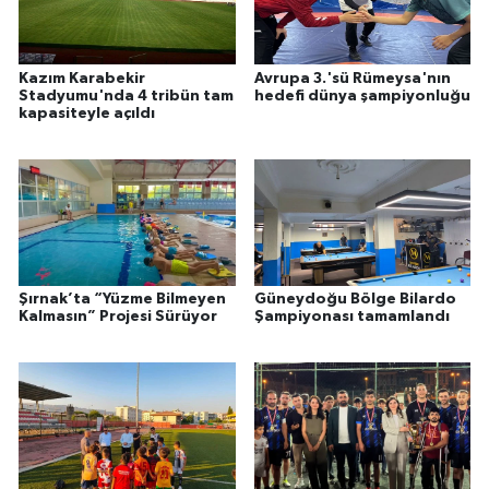
Kazım Karabekir
Avrupa 3.'sü Rümeysa'nın
Stadyumu'nda 4 tribün tam
hedefi dünya şampiyonluğu
kapasiteyle açıldı
Şırnak’ta “Yüzme Bilmeyen
Güneydoğu Bölge Bilardo
Kalmasın” Projesi Sürüyor
Şampiyonası tamamlandı