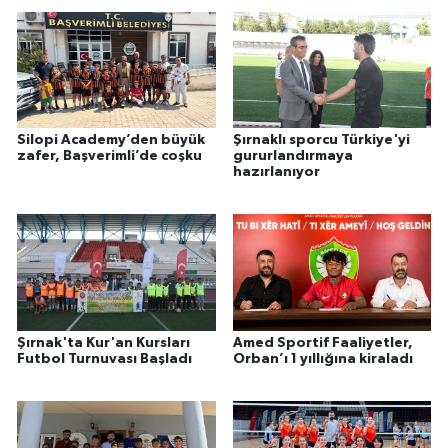
Silopi Academy’den büyük
Şırnaklı sporcu Türkiye'yi
zafer, Başverimli’de coşku
gururlandırmaya
hazırlanıyor
Şırnak'ta Kur'an Kursları
Amed Sportif Faaliyetler,
Futbol Turnuvası Başladı
Orban’ı 1 yıllığına kiraladı