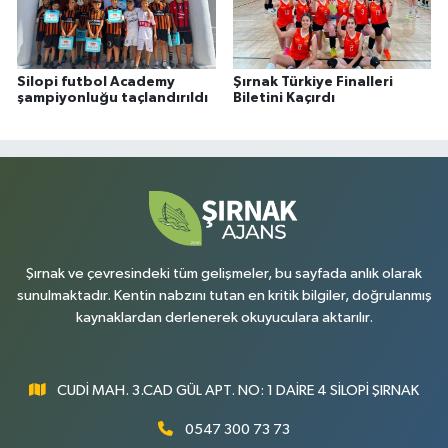
Silopi futbol Academy
Şırnak Türkiye Finalleri
şampiyonluğu taçlandırıldı
Biletini Kaçırdı
Şırnak ve çevresindeki tüm gelişmeler, bu sayfada anlık olarak
sunulmaktadır. Kentin nabzını tutan en kritik bilgiler, doğrulanmış
kaynaklardan derlenerek okuyuculara aktarılır.
CUDİ MAH. 3.CAD GÜL APT. NO: 1 DAİRE 4 SİLOPİ ŞIRNAK
0547 300 73 73