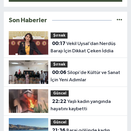
Son Haberler
Şırnak
00:17
Vekil Uysal’dan Nerdüş
Barajı İçin Dikkat Çeken İddia
Şırnak
00:06
Silopi’de Kültür ve Sanat
İçin Yeni Adımlar
Güncel
22:22
Yaşlı kadın yangında
hayatını kaybetti
Güncel
21:36
Baraj gölünde kadın