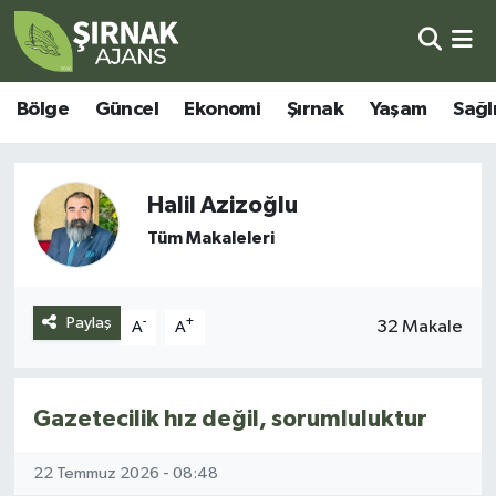
Bölge
Şırnak Nöbetçi Eczaneler
Bölge
Güncel
Ekonomi
Şırnak
Yaşam
Sağl
Güncel
Şırnak Hava Durumu
Ekonomi
Şirnak Namaz Vakitleri
Halil Azizoğlu
Tüm Makaleleri
Şırnak
Şırnak Trafik Yoğunluk Haritası
Yaşam
Süper Lig Puan Durumu ve Fikstür
Paylaş
-
+
32 Makale
A
A
Sağlık
Tüm Manşetler
Gazetecilik hız değil, sorumluluktur
Eğitim
Son Dakika Haberleri
22 Temmuz 2026 - 08:48
Kültür - Sanat
Haber Arşivi