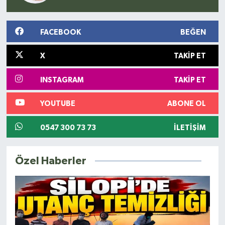
FACEBOOK
BEĞEN
X
TAKIP ET
INSTAGRAM
TAKIP ET
YOUTUBE
ABONE OL
0547 300 73 73
İLETIŞIM
Özel Haberler