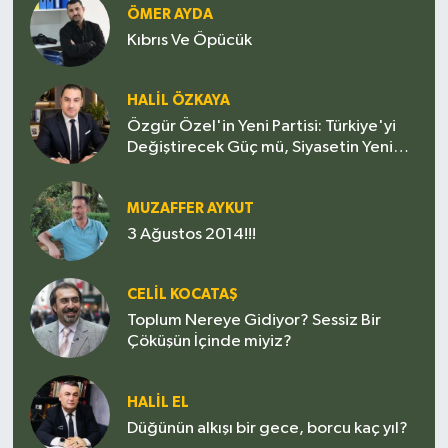
ÖMER AYDA
Kıbrıs Ve Öpücük
HALIL ÖZKAYA
Özgür Özel'in Yeni Partisi: Türkiye'yi
Değiştirecek Güç mü, Siyasetin Yeni
Sınavı mı?
MUZAFFER AYKUT
3 Ağustos 2014!!!
CELIL KOCATAŞ
Toplum Nereye Gidiyor? Sessiz Bir
Çöküşün İçinde miyiz?
HALIL EL
Düğünün alkışı bir gece, borcu kaç yıl?