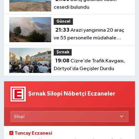
cesedi bulundu
Güncel
21:33
Arazi yangınına 20 araç
ve 55 personelle müdahale
sürüyor
Şırnak
19:08
Cizre’de Trafik Kavgası,
Dörtyol’da Geçişler Durdu
Şırnak Silopi Nöbetçi Eczaneler
Tuncay Eczanesi