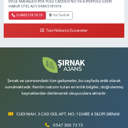
DİCLE MAHALLESİ İPEK YOLU CADDESİ NO:59 A İPEKYOLU ÜZERİ
HABUR OTEL ALTI 04865181919
0 (486) 518 19 19
Yol Tarifi Al
Tüm Nöbetçi Eczaneler
Şırnak ve çevresindeki tüm gelişmeler, bu sayfada anlık olarak
sunulmaktadır. Kentin nabzını tutan en kritik bilgiler, doğrulanmış
kaynaklardan derlenerek okuyuculara aktarılır.
CUDİ MAH. 3.CAD GÜL APT. NO: 1 DAİRE 4 SİLOPİ ŞIRNAK
0547 300 73 73