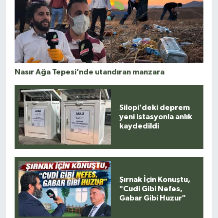
Nasır Ağa Tepesi’nde utandıran manzara
Silopi’deki deprem
yeni istasyonla anlık
kaydedildi
Şırnak İçin Konuştu,
"Cudi Gibi Nefes,
Gabar Gibi Huzur"