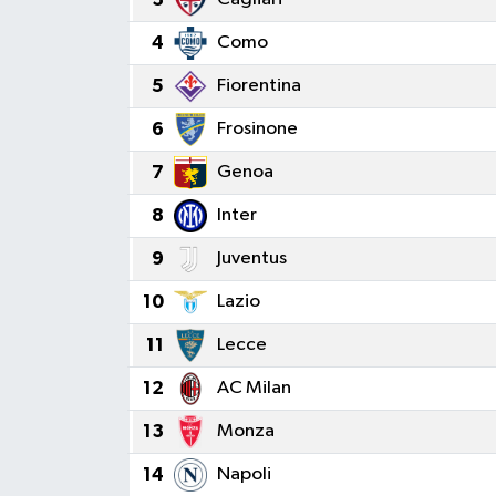
Siyaset
4
Como
5
Fiorentina
Spor
6
Frosinone
Teknoloji
7
Genoa
Yazarlar
8
Inter
9
Juventus
10
Lazio
11
Lecce
12
AC Milan
13
Monza
14
Napoli