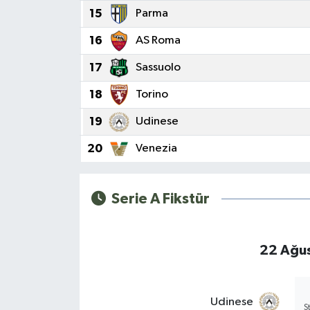
15
Parma
16
AS Roma
17
Sassuolo
18
Torino
19
Udinese
20
Venezia
Serie A Fikstür
22 Ağus
Udinese
S