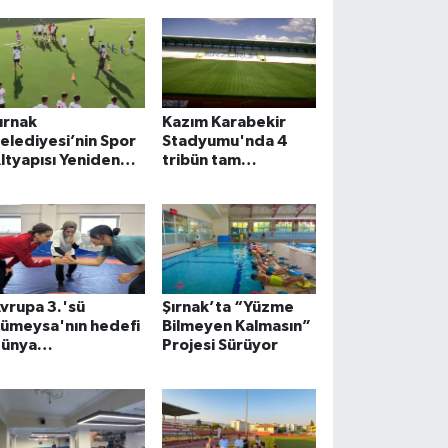
ırnak
Kazım Karabekir
elediyesi’nin Spor
Stadyumu'nda 4
ltyapısı Yeniden
tribün tam
uruluyor
kapasiteyle açıldı
vrupa 3.'sü
Şırnak’ta “Yüzme
ümeysa'nın hedefi
Bilmeyen Kalmasın”
ünya
Projesi Sürüyor
ampiyonluğu