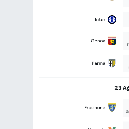
Inter
Genoa
F
Parma
23 Ağ
Frosinone
S