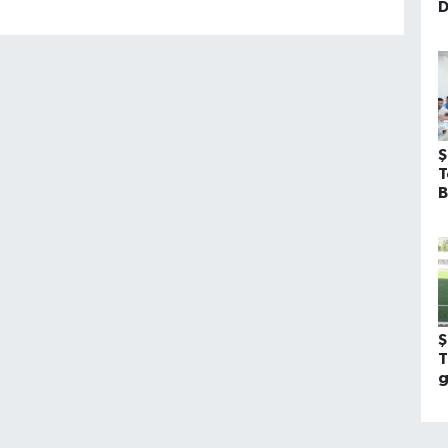
D
Ş
T
B
Ş
T
g
h