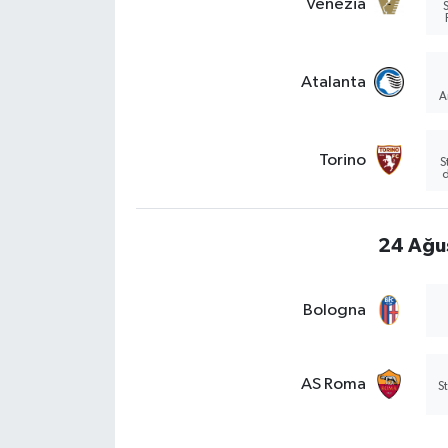
Venezia
S
Atalanta
A
Torino
S
d
24 Ağu
Bologna
AS Roma
S