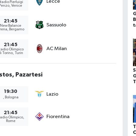
Lecce
tadio Pierluigi
Penzo, Venice
G
B
21:45
Sassuolo
t
New Balance
rena, Bergamo
21:45
AC Milan
tadio Olimpico
i Torino, Turin
S
stos, Pazartesi
G
T
19:30
Lazio
, Bologna
21:45
Fiorentina
tadio Olimpico,
Rome
T
C