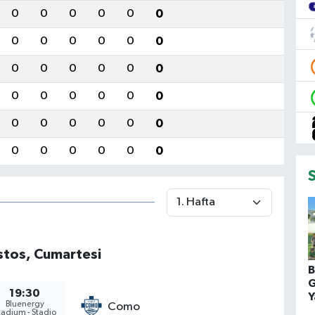
0
0
0
0
0
0
0
0
0
0
0
0
0
0
0
0
0
0
0
0
0
0
0
0
0
0
0
0
0
0
0
0
0
0
0
0
tos, Cumartesi
B
G
19:30
Y
Bluenergy
Como
tadium - Stadio