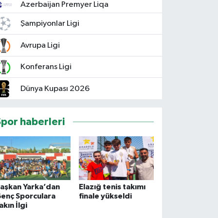
Azerbaijan Premyer Liqa
Şampiyonlar Ligi
Avrupa Ligi
Konferans Ligi
Dünya Kupası 2026
Spor haberleri
aşkan Yarka’dan
Elazığ tenis takımı
enç Sporculara
finale yükseldi
akın İlgi