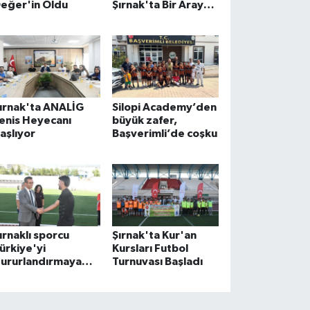
eğer'in Oldu
Şırnak'ta Bir Araya
Geldi
ırnak'ta ANALİG
Silopi Academy’den
enis Heyecanı
büyük zafer,
aşlıyor
Başverimli’de coşku
ırnaklı sporcu
Şırnak'ta Kur'an
ürkiye'yi
Kursları Futbol
ururlandırmaya
Turnuvası Başladı
azırlanıyor