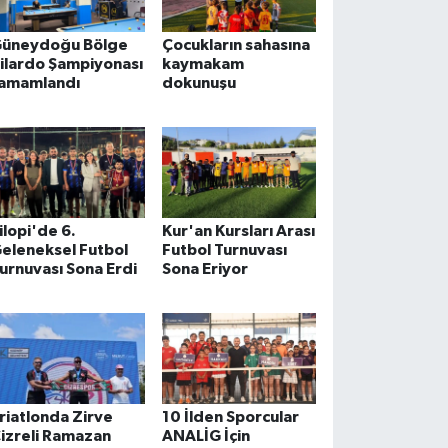
üneydoğu Bölge
Çocukların sahasına
ilardo Şampiyonası
kaymakam
amamlandı
dokunuşu
ilopi'de 6.
Kur'an Kursları Arası
eleneksel Futbol
Futbol Turnuvası
urnuvası Sona Erdi
Sona Eriyor
riatlonda Zirve
10 İlden Sporcular
izreli Ramazan
ANALİG İçin