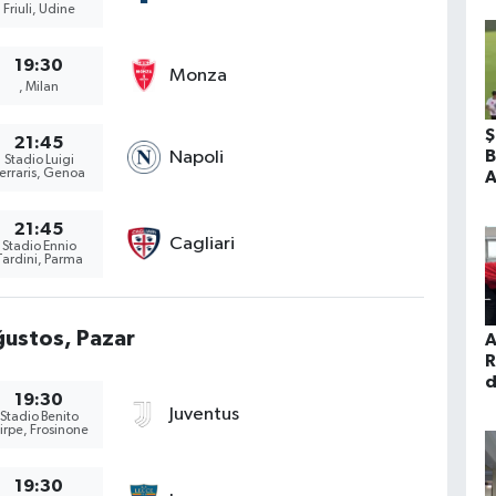
Friuli, Udine
19:30
Monza
, Milan
Ş
21:45
B
Napoli
Stadio Luigi
erraris, Genoa
A
K
21:45
Cagliari
Stadio Ennio
Tardini, Parma
ustos, Pazar
A
R
d
19:30
ş
Juventus
Stadio Benito
tirpe, Frosinone
19:30