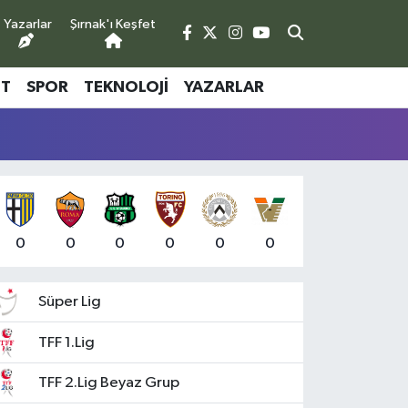
Yazarlar
Şırnak'ı Keşfet
ET
SPOR
TEKNOLOJI
YAZARLAR
0
0
0
0
0
0
Süper Lig
TFF 1.Lig
TFF 2.Lig Beyaz Grup