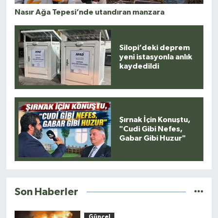
Nasır Ağa Tepesi’nde utandıran manzara
Silopi’deki deprem
yeni istasyonla anlık
kaydedildi
Şırnak İçin Konuştu,
"Cudi Gibi Nefes,
Gabar Gibi Huzur"
Son Haberler
Güncel