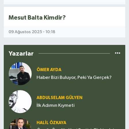
Siyaset
Mesut Balta Kimdir?
Spor
09 Ağustos 2025 - 10:18
Teknoloji
Yazarlar
Yazarlar
ÖMER AYDA
Haber Bizi Buluyor, Peki Ya Gerçek?
ABDULSELAM GÜLYEN
İlk Adımın Kıymeti
HALIL ÖZKAYA