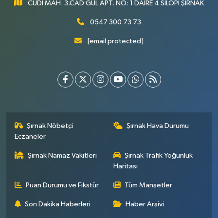
CUDİ MAH. 3.CAD GÜL APT. NO: 1 DAİRE 4 SİLOPİ ŞIRNAK
0547 300 73 73
[email protected]
Şırnak Nöbetçi
Şırnak Hava Durumu
Eczaneler
Şirnak Namaz Vakitleri
Şırnak Trafik Yoğunluk
Haritası
Puan Durumu ve Fikstür
Tüm Manşetler
Son Dakika Haberleri
Haber Arşivi