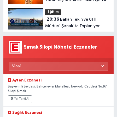
Vatandaşlara Sıcak Hava Uyarısı
Eğitim
20:36
Bakan Tekin ve 81 İl
Müdürü Şırnak’ta Toplanıyor
Şırnak Silopi Nöbetçi Eczaneler
Ayten Eczanesi
Başverimli Beldesi, Bahçelievler Mahallesi, İpekyolu Caddesi No:97
Silopi Şırnak
Yol Tarifi Al
Sağlık Eczanesi