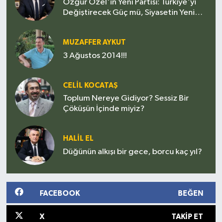
Özgür Özel'in Yeni Partisi: Türkiye'yi
Değiştirecek Güç mü, Siyasetin Yeni
Sınavı mı?
MUZAFFER AYKUT
3 Ağustos 2014!!!
CELIL KOCATAŞ
Toplum Nereye Gidiyor? Sessiz Bir
Çöküşün İçinde miyiz?
HALIL EL
Düğünün alkışı bir gece, borcu kaç yıl?
FACEBOOK
BEĞEN
X
TAKIP ET