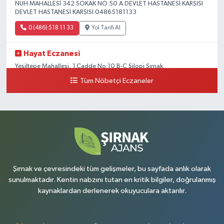
NUH MAHALLESİ 342.SOKAK NO:50 A DEVLET HASTANESİ KARŞISI
DEVLET HASTANESİ KARŞISI 04865181133
0 (486) 518 11 33
Yol Tarifi Al
Hayat Eczanesi
Yeşiltepe Mahallesi, 1.Cadde No:10 B-C Silopi Şırnak
Tüm Nöbetçi Eczaneler
0 (486) 518 72 47
Yol Tarifi Al
Umut Eczanesi
Yenişehir Mahallesi, 8.Cadde No:53 A Silopi Şırnak
0 (486) 518 70 07
Yol Tarifi Al
Şırnak ve çevresindeki tüm gelişmeler, bu sayfada anlık olarak
sunulmaktadır. Kentin nabzını tutan en kritik bilgiler, doğrulanmış
kaynaklardan derlenerek okuyuculara aktarılır.