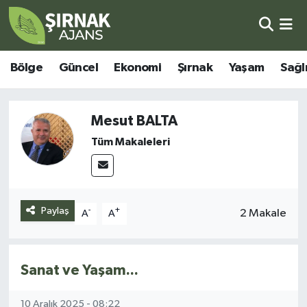
Bölge
Şırnak Nöbetçi Eczaneler
Bölge
Güncel
Ekonomi
Şırnak
Yaşam
Sağl
Güncel
Şırnak Hava Durumu
Mesut BALTA
Ekonomi
Şirnak Namaz Vakitleri
Tüm Makaleleri
Şırnak
Şırnak Trafik Yoğunluk Haritası
Yaşam
Süper Lig Puan Durumu ve Fikstür
Paylaş
-
+
2 Makale
A
A
Sağlık
Tüm Manşetler
Eğitim
Son Dakika Haberleri
Sanat ve Yaşam...
Kültür - Sanat
Haber Arşivi
10 Aralık 2025 - 08:22