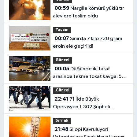
00:59
Nargile kömürü yüklü tır
alevlere teslim oldu
Yaşam
00:07
Sınırda 7 kilo 720 gram
eroin ele geçirildi
Güncel
00:05
Düğünde iki taraf
arasında tekme tokat kavga: 5
yaralı
Güncel
22:41
71 İlde Büyük
Operasyon,1.302 Şüpheli
Yakalandı
Şırnak
21:48
Silopi Kavruluyor!