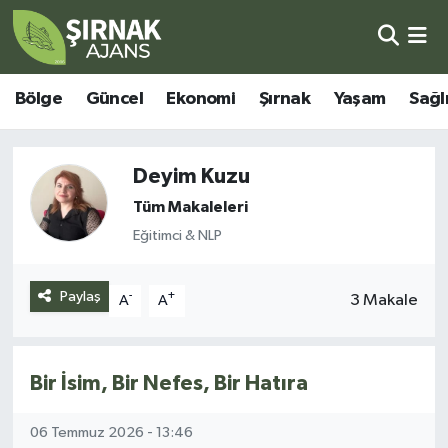
Bölge
Şırnak Nöbetçi Eczaneler
Bölge
Güncel
Ekonomi
Şırnak
Yaşam
Sağl
Güncel
Şırnak Hava Durumu
Deyim Kuzu
Ekonomi
Şirnak Namaz Vakitleri
Tüm Makaleleri
Şırnak
Şırnak Trafik Yoğunluk Haritası
Eğitimci & NLP
Yaşam
Süper Lig Puan Durumu ve Fikstür
Paylaş
-
+
3 Makale
A
A
Sağlık
Tüm Manşetler
Eğitim
Son Dakika Haberleri
Bir İsim, Bir Nefes, Bir Hatıra
Kültür - Sanat
Haber Arşivi
06 Temmuz 2026 - 13:46