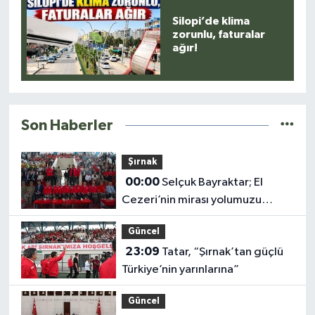
Silopi’de klima
zorunlu, faturalar
ağır!
Son Haberler
Şırnak
00:00
Selçuk Bayraktar; El
Cezeri’nin mirası yolumuzu
aydınlatıyor
Güncel
23:09
Tatar, “Şırnak’tan güçlü
Türkiye’nin yarınlarına”
Güncel