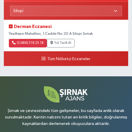
Derman Eczanesi
Yeşiltepe Mahallesi, 1.Cadde No:20 A Silopi Şırnak
0 (486) 518 25 18
Yol Tarifi Al
Tüm Nöbetçi Eczaneler
Şırnak ve çevresindeki tüm gelişmeler, bu sayfada anlık olarak
sunulmaktadır. Kentin nabzını tutan en kritik bilgiler, doğrulanmış
kaynaklardan derlenerek okuyuculara aktarılır.