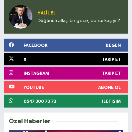
Sınavı mı?
HALIL EL
Düğünün alkışı bir gece, borcu kaç yıl?
FACEBOOK
BEĞEN
X
TAKIP ET
INSTAGRAM
TAKIP ET
YOUTUBE
ABONE OL
0547 300 73 73
İLETIŞIM
Özel Haberler