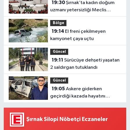
19:30
Şırnak’ta kadın doğum
uzmanı yetersizliği Meclis
gündeminde
Bölge
19:14
El freni çekilmeyen
kamyonet çaya uçtu
Güncel
19:11
Sürücüye dehşeti yaşatan
2 saldırgan tutuklandı
Güncel
19:05
Askere giderken
geçirdiği kazada hayatını
kaybetti
Şırnak Silopi Nöbetçi Eczaneler