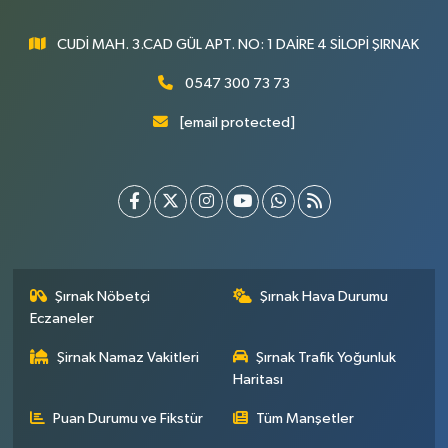
CUDİ MAH. 3.CAD GÜL APT. NO: 1 DAİRE 4 SİLOPİ ŞIRNAK
0547 300 73 73
[email protected]
Şırnak Nöbetçi
Şırnak Hava Durumu
Eczaneler
Şirnak Namaz Vakitleri
Şırnak Trafik Yoğunluk
Haritası
Puan Durumu ve Fikstür
Tüm Manşetler