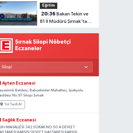
Eğitim
20:36
Bakan Tekin ve
81 İl Müdürü Şırnak’ta
Toplanıyor
Şırnak Silopi Nöbetçi
Eczaneler
Ayten Eczanesi
aşverimli Beldesi, Bahçelievler Mahallesi, İpekyolu
addesi No:97 Silopi Şırnak
Yol Tarifi Al
Sağlık Eczanesi
UH MAHALLESİ 342.SOKAK NO:50 A DEVLET
ASTANESİ KARŞISI DEVLET HASTANESİ KARŞISI