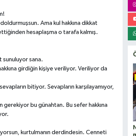
m!
ı doldurmuşsun. Ama kul hakkına dikkat
 ettiğinden hesaplaşma o tarafa kalmış.
at sunuluyor sana.
kkına girdiğin kişiye veriliyor. Veriliyor da
 sevapların bitiyor. Sevapların karşılayamıyor,
an gerekiyor bu günahtan. Bu sefer hakkına
yor.
N
iyorsun, kurtulmanın derdindesin. Cenneti