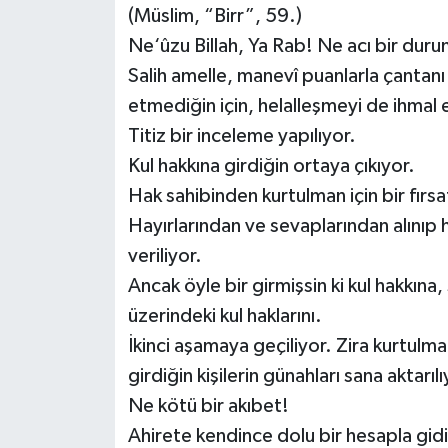
(Müslim, “Birr”, 59.)
Ne‘ûzu Billah, Ya Rab! Ne acı bir duru
Salih amelle, manevî puanlarla çantan
etmediğin için, helalleşmeyi de ihmal
Titiz bir inceleme yapılıyor.
Kul hakkına girdiğin ortaya çıkıyor.
Hak sahibinden kurtulman için bir fırs
Hayırlarından ve sevaplarından alınıp ha
veriliyor.
Ancak öyle bir girmişsin ki kul hakkına,
üzerindeki kul haklarını.
İkinci aşamaya geçiliyor. Zira kurtulm
girdiğin kişilerin günahları sana aktarılı
Ne kötü bir akıbet!
Ahirete kendince dolu bir hesapla gid