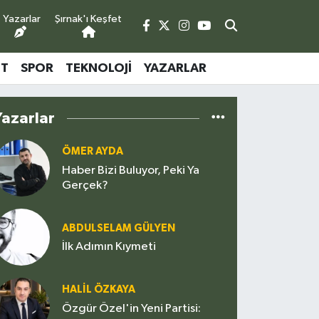
Yazarlar
Şırnak'ı Keşfet
ET
SPOR
TEKNOLOJI
YAZARLAR
Yazarlar
ÖMER AYDA
Haber Bizi Buluyor, Peki Ya
Gerçek?
ABDULSELAM GÜLYEN
İlk Adımın Kıymeti
HALIL ÖZKAYA
Özgür Özel'in Yeni Partisi: