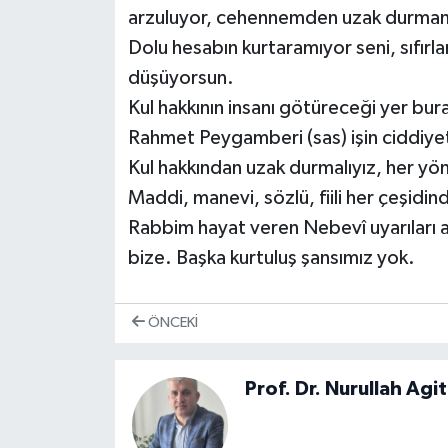
arzuluyor, cehennemden uzak durmanı
Dolu hesabın kurtaramıyor seni, sıfırla
düşüyorsun.
Kul hakkının insanı götüreceği yer bura
Rahmet Peygamberi (sas) işin ciddiyet
Kul hakkından uzak durmalıyız, her yö
Maddi, manevi, sözlü, fiili her çeşidin
Rabbim hayat veren Nebevî uyarıları 
bize. Başka kurtuluş şansımız yok.
ÖNCEKI
Prof. Dr. Nurullah Agi