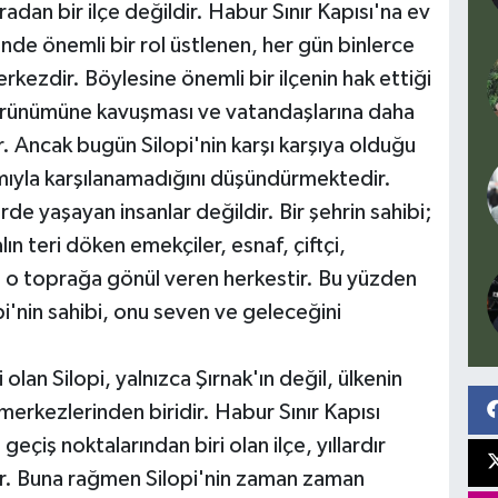
adan bir ilçe değildir. Habur Sınır Kapısı'na ev
tinde önemli bir rol üstlenen, her gün binlerce
merkezdir. Böylesine önemli bir ilçenin hak ettiği
 görünümüne kavuşması ve vatandaşlarına daha
. Ancak bugün Silopi'nin karşı karşıya olduğu
amıyla karşılanamadığını düşündürmektedir.
rde yaşayan insanlar değildir. Bir şehrin sahibi;
n teri döken emekçiler, esnaf, çiftçi,
e o toprağa gönül veren herkestir. Bu yüzden
pi'nin sahibi, onu seven ve geleceğini
i olan Silopi, yalnızca Şırnak'ın değil, ülkenin
erkezlerinden biridir. Habur Sınır Kapısı
geçiş noktalarından biri olan ilçe, yıllardır
r. Buna rağmen Silopi'nin zaman zaman