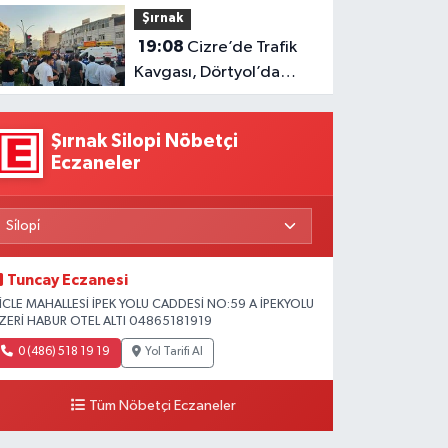
Şırnak
sürüyor
19:08
Cizre’de Trafik
Kavgası, Dörtyol’da
Geçişler Durdu
Şırnak Silopi Nöbetçi
Eczaneler
Tuncay Eczanesi
İCLE MAHALLESİ İPEK YOLU CADDESİ NO:59 A İPEKYOLU
ZERİ HABUR OTEL ALTI 04865181919
0 (486) 518 19 19
Yol Tarifi Al
Tüm Nöbetçi Eczaneler