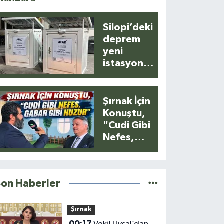
Silopi’deki
deprem
yeni
istasyonla
anlık
kaydedildi
Şırnak İçin
Konuştu,
"Cudi Gibi
Nefes,
Gabar Gibi
Huzur"
Son Haberler
Şırnak
00:17