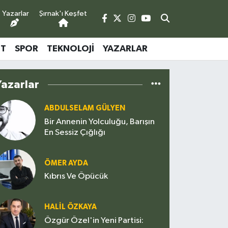
Yazarlar
Şırnak'ı Keşfet
ET
SPOR
TEKNOLOJI
YAZARLAR
Yazarlar
ABDULSELAM GÜLYEN
Bir Annenin Yolculuğu, Barışın
En Sessiz Çığlığı
ÖMER AYDA
Kıbrıs Ve Öpücük
HALIL ÖZKAYA
Özgür Özel'in Yeni Partisi: