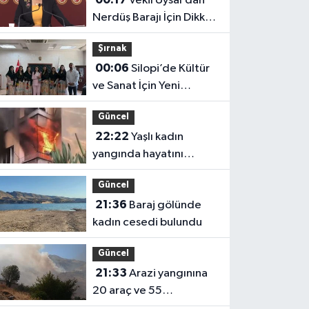
Vekil Uysal’dan
Nerdüş Barajı İçin Dikkat
Çeken İddia
Şırnak
00:06
Silopi’de Kültür
ve Sanat İçin Yeni
Adımlar
Güncel
22:22
Yaşlı kadın
yangında hayatını
kaybetti
Güncel
21:36
Baraj gölünde
kadın cesedi bulundu
Güncel
21:33
Arazi yangınına
20 araç ve 55
personelle müdahale