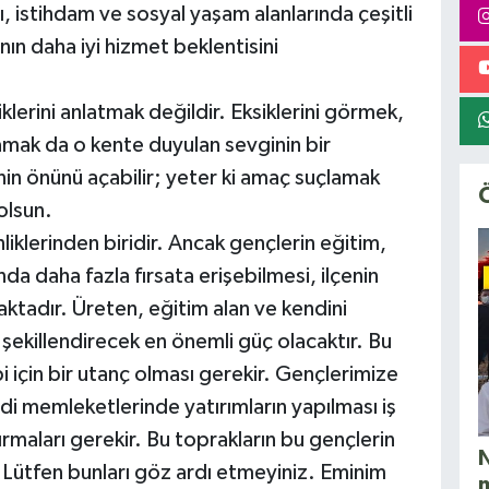
ı, istihdam ve sosyal yaşam alanlarında çeşitli
ın daha iyi hizmet beklentisini
klerini anlatmak değildir. Eksiklerini görmek,
amak da o kente duyulan sevginin bir
enin önünü açabilir; yeter ki amaç suçlamak
olsun.
liklerinden biridir. Ancak gençlerin eğitim,
nda daha fazla fırsata erişebilmesi, ilçenin
tadır. Üreten, eğitim alan ve kendini
nı şekillendirecek en önemli güç olacaktır. Bu
i için bir utanç olması gerekir. Gençlerimize
endi memleketlerinde yatırımların yapılması iş
ırmaları gerekir. Bu toprakların bu gençlerin
N
r. Lütfen bunları göz ardı etmeyiniz. Eminim