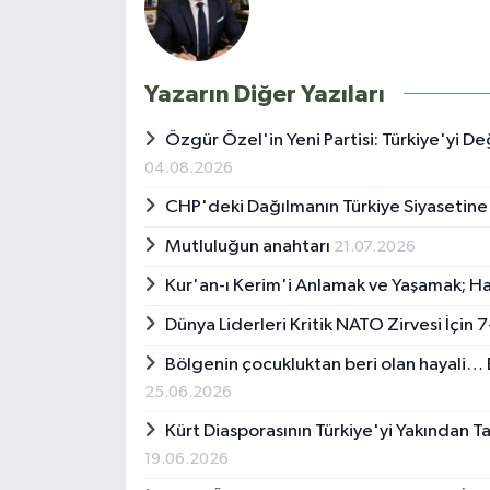
Yazarın Diğer Yazıları
Özgür Özel'in Yeni Partisi: Türkiye'yi De
04.08.2026
CHP'deki Dağılmanın Türkiye Siyasetine O
Mutluluğun anahtarı
21.07.2026
Kur'an-ı Kerim'i Anlamak ve Yaşamak; Ha
Dünya Liderleri Kritik NATO Zirvesi İçi
Bölgenin çocukluktan beri olan hayali… 
25.06.2026
Kürt Diasporasının Türkiye'yi Yakından T
19.06.2026