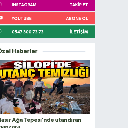
INSTAGRAM
TAKIP ET
YOUTUBE
ABONE OL
0547 300 73 73
İLETIŞIM
Özel Haberler
asır Ağa Tepesi’nde utandıran
manzara