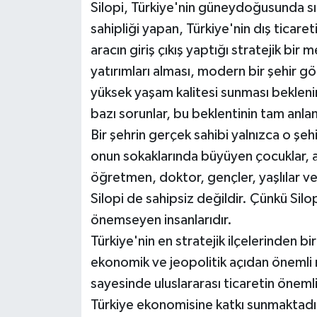
Silopi, Türkiye'nin güneydoğusunda sır
Siyaset
sahipliği yapan, Türkiye'nin dış ticare
aracın giriş çıkış yaptığı stratejik bir 
Spor
yatırımları alması, modern bir şehir
yüksek yaşam kalitesi sunması beklenir
Teknoloji
bazı sorunlar, bu beklentinin tam anl
Yazarlar
Bir şehrin gerçek sahibi yalnızca o şehi
onun sokaklarında büyüyen çocuklar, alı
öğretmen, doktor, gençler, yaşlılar v
Silopi de sahipsiz değildir. Çünkü Silo
önemseyen insanlarıdır.
Türkiye'nin en stratejik ilçelerinden bir
ekonomik ve jeopolitik açıdan önemli m
sayesinde uluslararası ticaretin önemli 
Türkiye ekonomisine katkı sunmaktadı