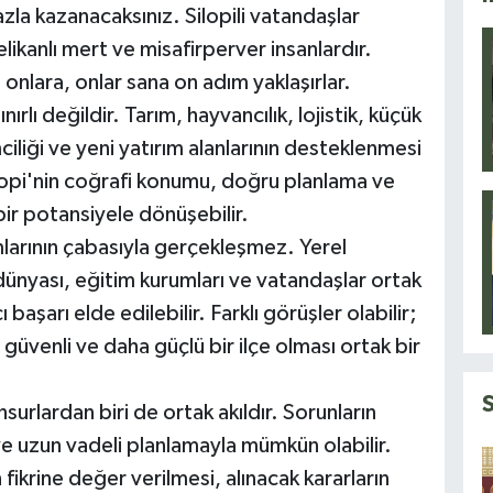
zla kazanacaksınız. Silopili vatandaşlar
likanlı mert ve misafirperver insanlardır.
onlara, onlar sana on adım yaklaşırlar.
rlı değildir. Tarım, hayvancılık, lojistik, küçük
mciliği ve yeni yatırım alanlarının desteklenmesi
ilopi'nin coğrafi konumu, doğru planlama ve
bir potansiyele dönüşebilir.
mlarının çabasıyla gerçekleşmez. Yerel
ş dünyası, eğitim kurumları ve vatandaşlar ortak
başarı elde edilebilir. Farklı görüşler olabilir;
 güvenli ve daha güçlü bir ilçe olması ortak bir
surlardan biri de ortak akıldır. Sorunların
k ve uzun vadeli planlamayla mümkün olabilir.
fikrine değer verilmesi, alınacak kararların