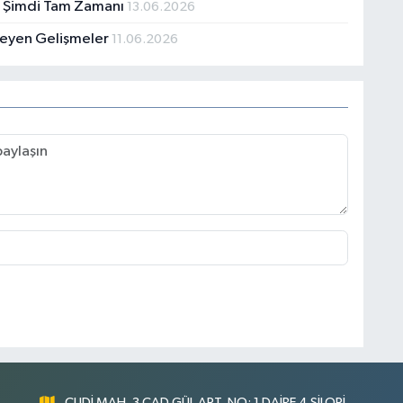
çin Şimdi Tam Zamanı
13.06.2026
kleyen Gelişmeler
11.06.2026
CUDİ MAH. 3.CAD GÜL APT. NO: 1 DAİRE 4 SİLOPİ