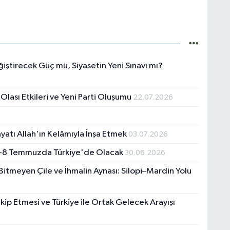
ğiştirecek Güç mü, Siyasetin Yeni Sınavı mı?
lası Etkileri ve Yeni Parti Oluşumu
22.07.2026
yatı Allah'ın Kelâmıyla İnşa Etmek
03.07.2026
n 7-8 Temmuzda Türkiye'de Olacak
30.06.2026
Bitmeyen Çile ve İhmalin Aynası: Silopi–Mardin Yolu
akip Etmesi ve Türkiye ile Ortak Gelecek Arayışı