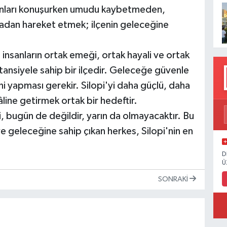
unları konuşurken umudu kaybetmeden,
madan hareket etmek; ilçenin geleceğine
; insanların ortak emeği, ortak hayali ve ortak
tansiyele sahip bir ilçedir. Geleceğe güvenle
i yapması gerekir. Silopi'yi daha güçlü, daha
âline getirmek ortak bir hedeftir.
i, bugün de değildir, yarın da olmayacaktır. Bu
 geleceğine sahip çıkan herkes, Silopi'nin en
D
Ü
SONRAKI