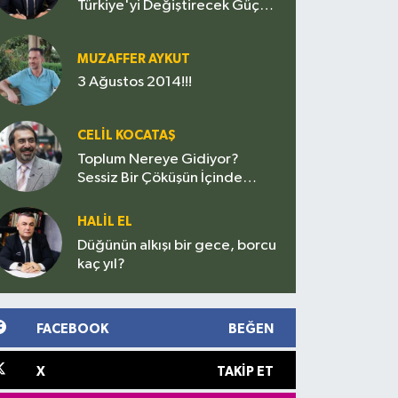
Türkiye'yi Değiştirecek Güç
mü, Siyasetin Yeni Sınavı mı?
MUZAFFER AYKUT
3 Ağustos 2014!!!
CELIL KOCATAŞ
Toplum Nereye Gidiyor?
Sessiz Bir Çöküşün İçinde
miyiz?
HALIL EL
Düğünün alkışı bir gece, borcu
kaç yıl?
FACEBOOK
BEĞEN
X
TAKIP ET