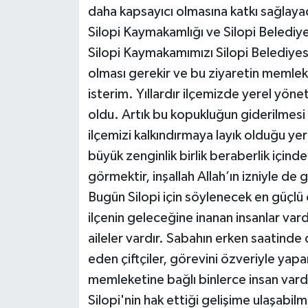
daha kapsayıcı olmasına katkı sağlayac
Silopi Kaymakamlığı ve Silopi Belediy
Silopi Kaymakamımızı Silopi Belediyesin
olması gerekir ve bu ziyaretin memlek
isterim. Yıllardır ilçemizde yerel yön
oldu. Artık bu kopukluğun giderilmesi 
ilçemizi kalkındırmaya layık olduğu yer
büyük zenginlik birlik beraberlik için
görmektir, inşallah Allah’ın izniyle de
Bugün Silopi için söylenecek en güçlü 
ilçenin geleceğine inanan insanlar vard
aileler vardır. Sabahın erken saatind
eden çiftçiler, görevini özveriyle yap
memleketine bağlı binlerce insan vardı
Silopi'nin hak ettiği gelişime ulaşabilm