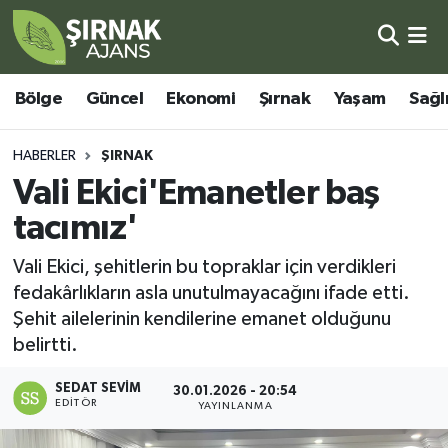
Bölge
Şırnak Nöbetçi Eczaneler
Bölge
Güncel
Ekonomi
Şırnak
Yaşam
Sağl
Güncel
Şırnak Hava Durumu
HABERLER
ŞIRNAK
Ekonomi
Şirnak Namaz Vakitleri
Vali Ekici'Emanetler baş
tacımız'
Şırnak
Şırnak Trafik Yoğunluk Haritası
Vali Ekici, şehitlerin bu topraklar için verdikleri
Yaşam
Süper Lig Puan Durumu ve Fikstür
fedakârlıkların asla unutulmayacağını ifade etti.
Şehit ailelerinin kendilerine emanet olduğunu
Sağlık
Tüm Manşetler
belirtti.
Eğitim
Son Dakika Haberleri
SEDAT SEVIM
30.01.2026 - 20:54
EDITÖR
YAYINLANMA
Kültür - Sanat
Haber Arşivi