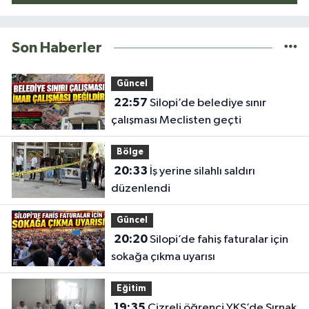
Son Haberler
Güncel
22:57
Silopi’de belediye sınır
çalışması Meclisten geçti
Bölge
20:33
İş yerine silahlı saldırı
düzenlendi
Güncel
20:20
Silopi’de fahiş faturalar için
sokağa çıkma uyarısı
Eğitim
19:35
Cizreli öğrenci YKS’de Şırnak