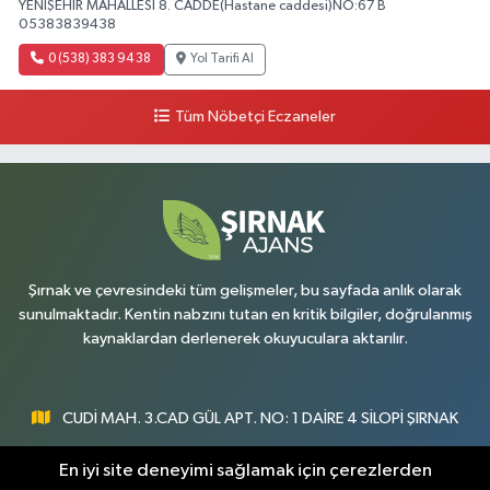
YENİŞEHİR MAHALLESİ 8. CADDE(Hastane caddesi)NO:67 B
05383839438
0 (538) 383 94 38
Yol Tarifi Al
Tüm Nöbetçi Eczaneler
Şırnak ve çevresindeki tüm gelişmeler, bu sayfada anlık olarak
sunulmaktadır. Kentin nabzını tutan en kritik bilgiler, doğrulanmış
kaynaklardan derlenerek okuyuculara aktarılır.
CUDİ MAH. 3.CAD GÜL APT. NO: 1 DAİRE 4 SİLOPİ ŞIRNAK
0547 300 73 73
En iyi site deneyimi sağlamak için çerezlerden