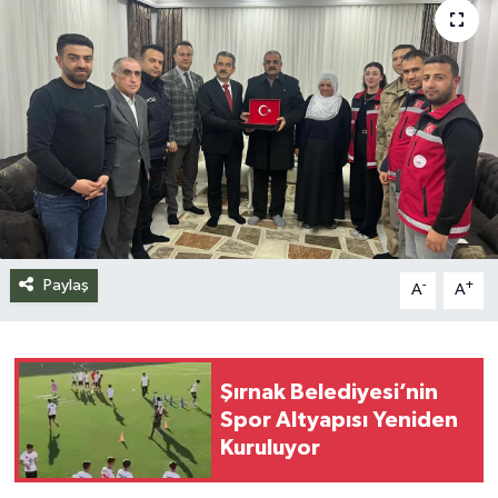
Siyaset
Spor
Teknoloji
Yazarlar
Paylaş
-
+
A
A
Şırnak Belediyesi’nin
Spor Altyapısı Yeniden
Kuruluyor