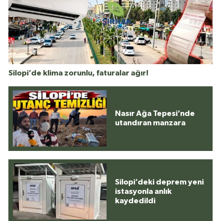
Silopi’de klima zorunlu, faturalar ağır!
Nasır Ağa Tepesi’nde
utandıran manzara
Silopi’deki deprem yeni
istasyonla anlık
kaydedildi