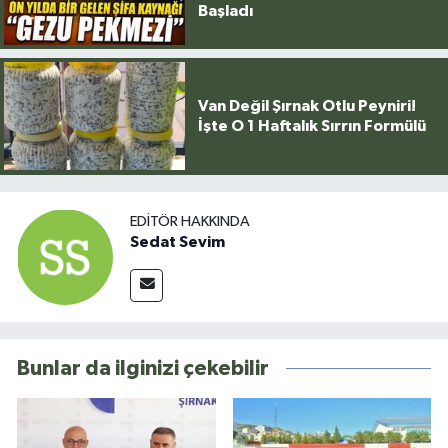
Başladı
Van Değil Şırnak Otlu Peyniri!
İşte O 1 Haftalık Sırrın Formülü
EDITÖR HAKKINDA
Sedat Sevim
Bunlar da ilginizi çekebilir