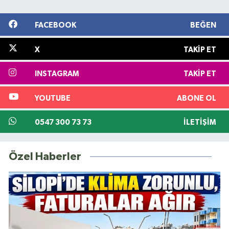
FACEBOOK
BEĞEN
X
TAKIP ET
INSTAGRAM
TAKIP ET
YOUTUBE
ABONE OL
0547 300 73 73
İLETIŞIM
Özel Haberler