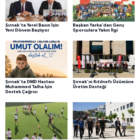
Şırnak'ta Yerel Basın İçin
Başkan Yarka’dan Genç
Yeni Dönem Başlıyor
Sporculara Yakın İlgi
Şırnak’ta DMD Hastası
Şırnak’ın Kıtılnefs Üzümüne
Muhammed Talha İçin
Üretim Desteği
Destek Çağrısı