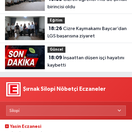
birincisi oldu
Eğitim
18:26
Cizre Kaymakamı Baycar’dan
LGS başarısına ziyaret
Güncel
18:09
İnşaattan düşen işçi hayatını
kaybetti
Şırnak Silopi Nöbetçi Eczaneler
Yasin Eczanesi