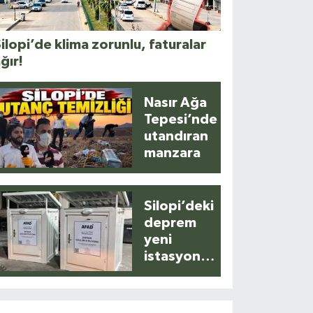
ilopi’de klima zorunlu, faturalar
ğır!
Nasır Ağa
Tepesi’nde
utandıran
manzara
Silopi’deki
deprem
yeni
istasyonla
anlık
kaydedildi