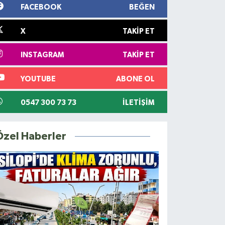
FACEBOOK
BEĞEN
X
TAKIP ET
INSTAGRAM
TAKIP ET
YOUTUBE
ABONE OL
0547 300 73 73
İLETIŞIM
Özel Haberler