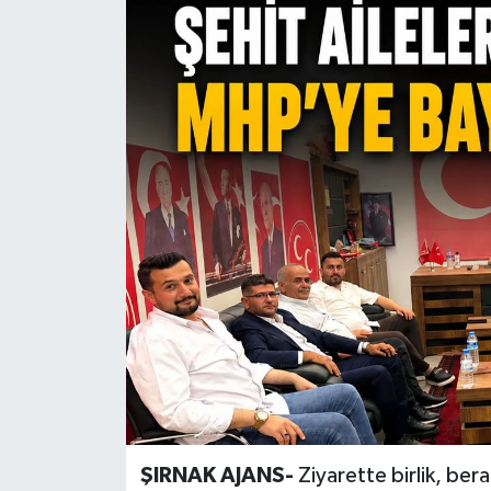
Siyaset
Spor
Teknoloji
Yazarlar
ŞIRNAK AJANS-
Ziyarette birlik, bera