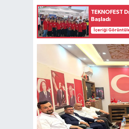
TEKNOFEST Dro
Başladı
İçeriği Görüntül