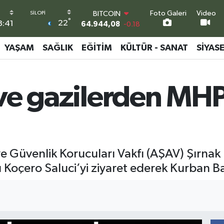
Foto Galeri
Video
DOLAR
°
22
:41
47,7436
0.18
EURO
55,2510
0.32
YAŞAM
SAĞLIK
EĞITIM
KÜLTÜR - SANAT
SIYAS
STERLİN
64,4811
0.38
GRAM ALTIN
i ve gazilerden M
6660.55
0.03
BİST100
13.779
-14
BITCOIN
64.944,08
-0.18
 ve Güvenlik Korucuları Vakfı (AŞAV) Şırnak
 Koçero Saluci’yi ziyaret ederek Kurban Bay