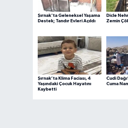
Şırnak'ta Geleneksel Yaşama
Dicle Nehr
Destek; Tandır Evleri Açıldı
Zemin Çö
Şırnak’ta Klima Faciası, 4
Cudi Dağı
Yaşındaki Çocuk Hayatını
Cuma Nama
Kaybetti