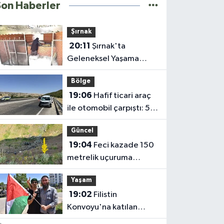
Son Haberler
Şırnak
20:11
Şırnak'ta
Geleneksel Yaşama
Destek; Tandır Evleri
Bölge
Açıldı
19:06
Hafif ticari araç
ile otomobil çarpıştı: 5
yaralı
Güncel
19:04
Feci kazade 150
metrelik uçuruma
yuvarlandı
Yaşam
19:02
Filistin
Konvoyu'na katılan
Fransız aktivist