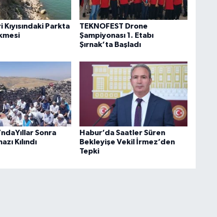
i Kıyısındaki Parkta
TEKNOFEST Drone
kmesi
Şampiyonası 1. Etabı
Şırnak’ta Başladı
’ndaYıllar Sonra
Habur’da Saatler Süren
zı Kılındı
Bekleyişe Vekil İrmez’den
Tepki