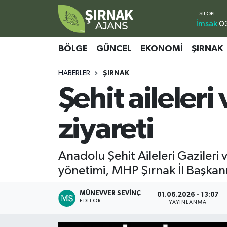
İmsak
03
Bölge
Şırnak Nöbetçi Eczaneler
BÖLGE
GÜNCEL
EKONOMI
ŞIRNAK
Güncel
Şırnak Hava Durumu
HABERLER
ŞIRNAK
Şehit aileler
Ekonomi
Şirnak Namaz Vakitleri
Şırnak
Şırnak Trafik Yoğunluk Haritası
ziyareti
Yaşam
Süper Lig Puan Durumu ve Fikstür
Anadolu Şehit Aileleri Gazileri
Sağlık
Tüm Manşetler
yönetimi, MHP Şırnak İl Başkanı
Eğitim
Son Dakika Haberleri
MÜNEVVER SEVINÇ
01.06.2026 - 13:07
EDITÖR
YAYINLANMA
Kültür - Sanat
Haber Arşivi