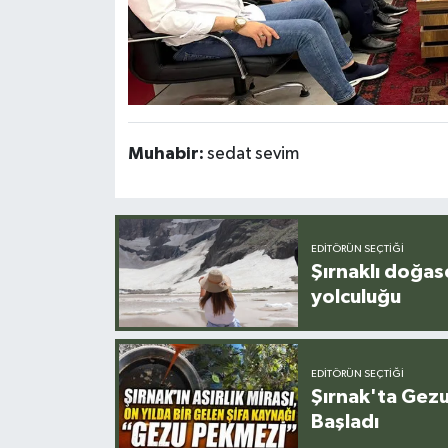
Muhabir:
sedat sevim
EDITÖRÜN SEÇTIĞI
Şırnaklı doğas
yolculuğu
EDITÖRÜN SEÇTIĞI
Şırnak'ta Gez
Başladı