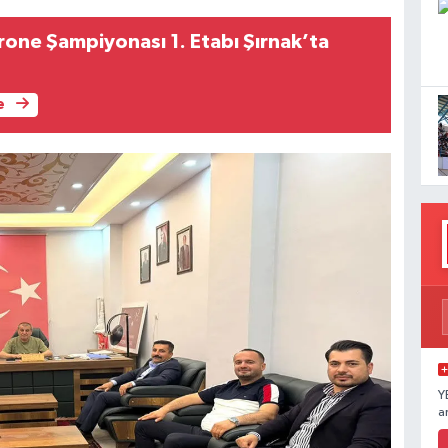
ne Şampiyonası 1. Etabı Şırnak’ta
e
Y
a