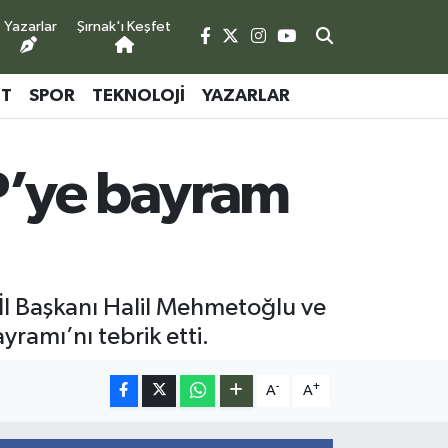
Yazarlar
Şırnak'ı Keşfet
ET
SPOR
TEKNOLOJI
YAZARLAR
HP’ye bayram
 İl Başkanı Halil Mehmetoğlu ve
ramı’nı tebrik etti.
-
+
A
A