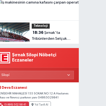
B
müslüman oldu
1
ma
ca
Teknoloji
ka
18:36
Şırnak'ta
ça
Tribünlerden Selçuk
op
Bayraktar’a Anlamlı
ya
Çağrı
Şırnak Silopi Nöbetçi
Eczaneler
Deva Eczanesi
ENİŞEHİR MAHALLESİ 155 SOKAK NO:12 A Hastanes
rkası ve Nevroz parkının yanı 04865029841
0 (486) 502 98 41
Yol Tarifi Al