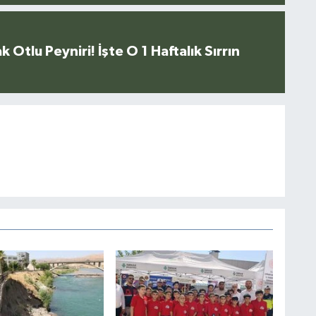
k Otlu Peyniri! İşte O 1 Haftalık Sırrın