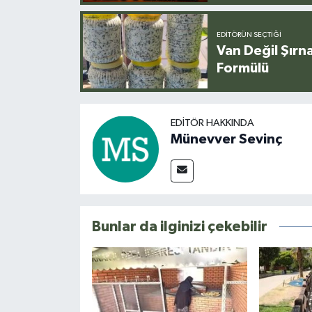
EDITÖRÜN SEÇTIĞI
Van Değil Şırna
Formülü
EDITÖR HAKKINDA
Münevver Sevinç
Bunlar da ilginizi çekebilir