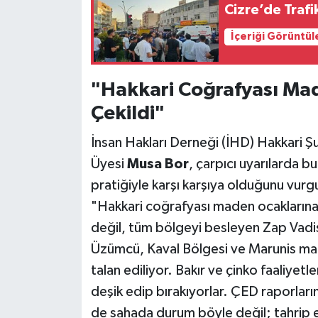
Cizre’de Trafi
İçeriği Görüntül
"Hakkari Coğrafyası Mad
Çekildi"
İnsan Hakları Derneği (İHD) Hakkari Ş
Üyesi
Musa Bor
, çarpıcı uyarılarda 
pratiğiyle karşı karşıya olduğunu vurg
"Hakkari coğrafyası maden ocakların
değil, tüm bölgeyi besleyen Zap Vadis
Üzümcü, Kaval Bölgesi ve Marunis mad
talan ediliyor. Bakır ve çinko faaliyetl
deşik edip bırakıyorlar. ÇED raporların
de sahada durum böyle değil; tahrip e