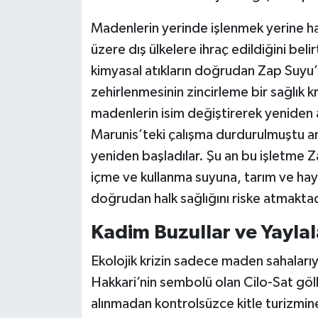
Madenlerin yerinde işlenmek yerine ha
üzere dış ülkelere ihraç edildiğini beli
kimyasal atıkların doğrudan Zap Suyu’n
zehirlenmesinin zincirleme bir sağlık kr
madenlerin isim değiştirerek yeniden a
Marunis’teki çalışma durdurulmuştu anc
yeniden başladılar. Şu an bu işletme Z
içme ve kullanma suyuna, tarım ve hayva
doğrudan halk sağlığını riske atmaktad
Kadim Buzullar ve Yaylal
Ekolojik krizin sadece maden sahalarıyl
Hakkari’nin sembolü olan Cilo-Sat gölle
alınmadan kontrolsüzce kitle turizmine