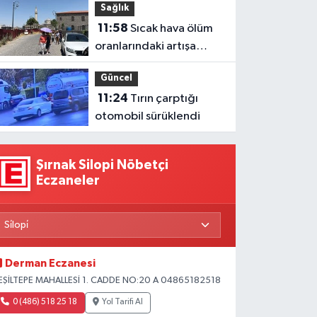
Sağlık
11:58
Sıcak hava ölüm
oranlarındaki artışa
yansıdı
Güncel
11:24
Tırın çarptığı
otomobil sürüklendi
Şırnak Silopi Nöbetçi
Eczaneler
Derman Eczanesi
EŞİLTEPE MAHALLESİ 1. CADDE NO:20 A 04865182518
0 (486) 518 25 18
Yol Tarifi Al