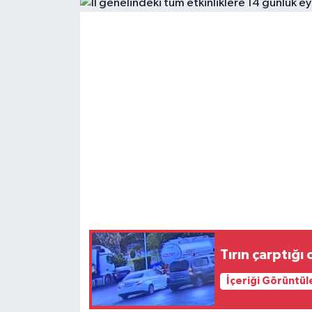
Siyaset
Spor
Teknoloji
Yazarlar
Tırın çarptığı
İçeriği Görüntül