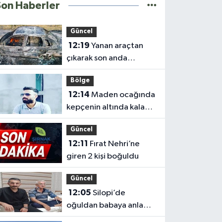
Son Haberler
Güncel
12:19
Yanan araçtan
çıkarak son anda
kurtuldular
Bölge
12:14
Maden ocağında
kepçenin altında kalan
işçi hayatını kaybetti
Güncel
12:11
Fırat Nehri’ne
giren 2 kişi boğuldu
Güncel
12:05
Silopi’de
oğuldan babaya anlamlı
böbrek bağışı