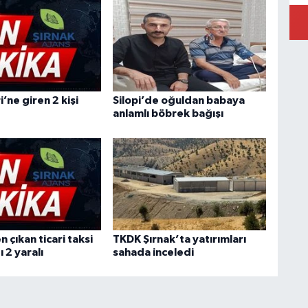
i’ne giren 2 kişi
Silopi’de oğuldan babaya
anlamlı böbrek bağışı
 çıkan ticari taksi
TKDK Şırnak’ta yatırımları
ı 2 yaralı
sahada inceledi