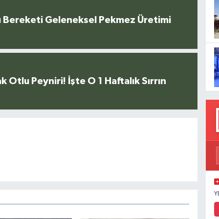
u Bereketi Geleneksel Pekmez Üretimi
k Otlu Peyniri! İşte O 1 Haftalık Sırrın
Y