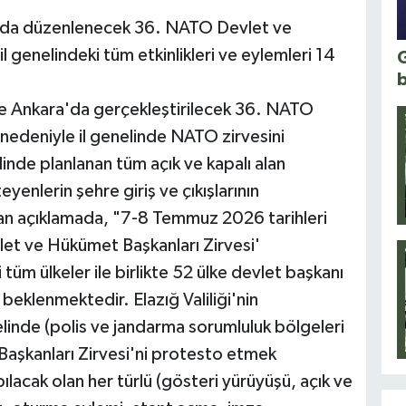
a'da düzenlenecek 36. NATO Devlet ve
 genelindeki tüm etkinlikleri ve eylemleri 14
G
nde Ankara'da gerçekleştirilecek 36. NATO
nedeniyle il genelinde NATO zirvesini
nde planlanan tüm açık ve kapalı alan
teyenlerin şehre giriş ve çıkışlarının
pılan açıklamada, "7-8 Temmuz 2026 tarihleri
let ve Hükümet Başkanları Zirvesi'
tüm ülkeler ile birlikte 52 ülke devlet başkanı
 beklenmektedir. Elazığ Valiliği'nin
nelinde (polis ve jandarma sorumluluk bölgeleri
aşkanları Zirvesi'ni protesto etmek
ılacak olan her türlü (gösteri yürüyüşü, açık ve