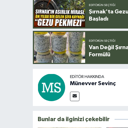
EDITÖRÜN SEÇTIĞI
Şırnak'ta Gez
Başladı
EDITÖRÜN SEÇTIĞI
Van Değil Şırna
Formülü
EDITÖR HAKKINDA
Münevver Sevinç
Bunlar da ilginizi çekebilir