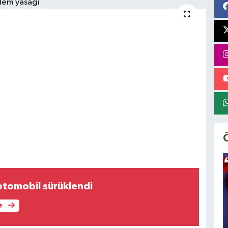
 otomobil sürüklendi
e