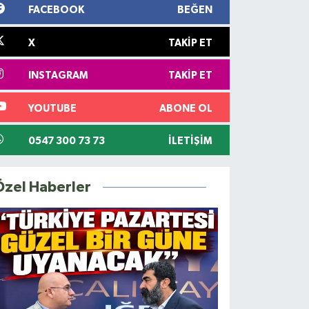
FACEBOOK
BEĞEN
X
TAKIP ET
INSTAGRAM
TAKIP ET
YOUTUBE
ABONE OL
0547 300 73 73
İLETIŞIM
Özel Haberler