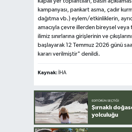
kapalı yer toplantıları, basın açıklam
kampanyası, pankart asma, çadır kurma
dağıtma vb.) eylem/etkinliklerin, ayr
amacıyla çevre illerden bireysel veya t
ilimiz sınırlarına girişlerinin ve çıkış
başlayarak 12 Temmuz 2026 günü saat
kararı verilmiştir" denildi.
Kaynak:
İHA
EDITÖRÜN SEÇTIĞI
Şırnaklı doğas
yolculuğu