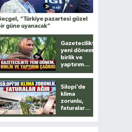
eçgel, “Türkiye pazartesi güzel
bir güne uyanacak”
Gazetecilikte
yeni dönem,
birlik ve
yaptırım
çağrısı
Silopi’de
klima
zorunlu,
faturalar
ağır!