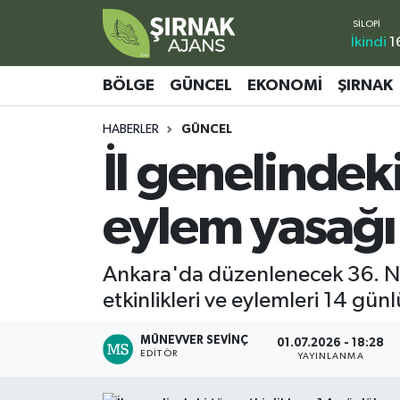
İkindi
1
Bölge
Şırnak Nöbetçi Eczaneler
BÖLGE
GÜNCEL
EKONOMI
ŞIRNAK
Güncel
Şırnak Hava Durumu
HABERLER
GÜNCEL
İl genelindek
Ekonomi
Şirnak Namaz Vakitleri
Şırnak
Şırnak Trafik Yoğunluk Haritası
eylem yasağı
Yaşam
Süper Lig Puan Durumu ve Fikstür
Ankara'da düzenlenecek 36. NA
Sağlık
Tüm Manşetler
etkinlikleri ve eylemleri 14 gü
Eğitim
Son Dakika Haberleri
MÜNEVVER SEVINÇ
01.07.2026 - 18:28
EDITÖR
YAYINLANMA
Kültür - Sanat
Haber Arşivi