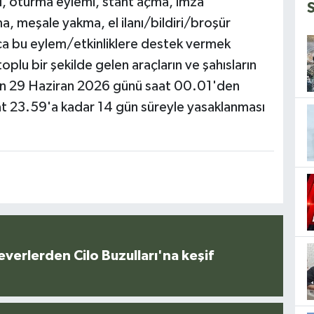
ası, oturma eylemi, stant açma, imza
, meşale yakma, el ilanı/bildiri/broşür
ıca bu eylem/etkinliklere destek vermek
oplu bir şekilde gelen araçların ve şahısların
larının 29 Haziran 2026 günü saat 00.01'den
 23.59'a kadar 14 gün süreyle yasaklanması
everlerden Cilo Buzulları'na keşif