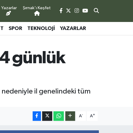
Yazarlar
Şırnak'ı Keşfet
ET
SPOR
TEKNOLOJI
YAZARLAR
14 günlük
nedeniyle il genelindeki tüm
-
+
A
A