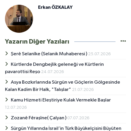
Erkan ÖZKALAY
Yazarın Diğer Yazıları
Şerê Selanîke (Selanik Muhaberesi )
25.07.2026
Kürtlerde Dengbejlik geleneği ve Kürtlerin
pavarottisi Reşo
24.07.2026
Asya Bozkırlarında Sürgün ve Göçlerin Gölgesinde
Kalan Kadim Bir Halk, "Talışlar"
21.07.2026
Kamu Hizmeti Eleştiriye Kulak Vermekle Başlar
12.07.2026
Zozanê Fêraşîne( Çalyan )
07.07.2026
Sürgün Yıllarında İsrail’in Türk Büyükelçisini Büyüten