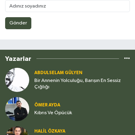
Gönder
Yazarlar
ABDULSELAM GÜLYEN
Bir Annenin Yolculuğu, Barışın En Sessiz
Çığlığı
ÖMER AYDA
Kıbrıs Ve Öpücük
HALIL ÖZKAYA