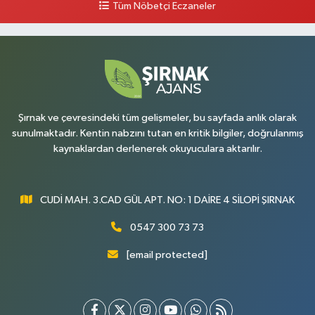
Tüm Nöbetçi Eczaneler
Şırnak ve çevresindeki tüm gelişmeler, bu sayfada anlık olarak
sunulmaktadır. Kentin nabzını tutan en kritik bilgiler, doğrulanmış
kaynaklardan derlenerek okuyuculara aktarılır.
CUDİ MAH. 3.CAD GÜL APT. NO: 1 DAİRE 4 SİLOPİ ŞIRNAK
0547 300 73 73
[email protected]