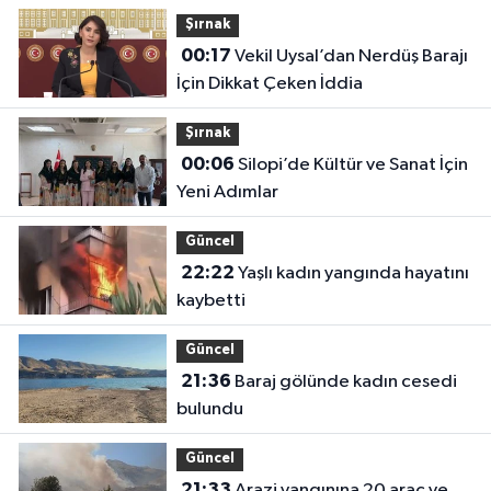
Şırnak
00:17
Vekil Uysal’dan Nerdüş Barajı
İçin Dikkat Çeken İddia
Şırnak
00:06
Silopi’de Kültür ve Sanat İçin
Yeni Adımlar
Güncel
22:22
Yaşlı kadın yangında hayatını
kaybetti
Güncel
21:36
Baraj gölünde kadın cesedi
bulundu
Güncel
21:33
Arazi yangınına 20 araç ve