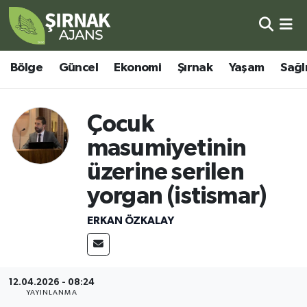
Bölge
Şırnak Nöbetçi Eczaneler
Bölge
Güncel
Ekonomi
Şırnak
Yaşam
Sağl
Güncel
Şırnak Hava Durumu
Çocuk
Ekonomi
Şirnak Namaz Vakitleri
masumiyetinin
Şırnak
Şırnak Trafik Yoğunluk Haritası
üzerine serilen
yorgan (istismar)
Yaşam
Süper Lig Puan Durumu ve Fikstür
ERKAN ÖZKALAY
Sağlık
Tüm Manşetler
Eğitim
Son Dakika Haberleri
12.04.2026 - 08:24
YAYINLANMA
Kültür - Sanat
Haber Arşivi