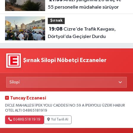
55 personelle müdahale sürüyor
Şırnak
19:08
Cizre’de Trafik Kavgası,
Dörtyol’da Geçişler Durdu
Şırnak Silopi Nöbetçi Eczaneler
Tuncay Eczanesi
DİCLE MAHALLESİ İPEK YOLU CADDESİ NO:59 A İPEKYOLU ÜZERİ HABUR
OTEL ALTI 04865181919
0 (486) 518 19 19
Yol Tarifi Al