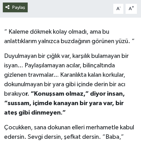
Paylaş
-
+
A
A
Siyaset
Spor
“ Kaleme dökmek kolay olmadı, ama bu
anlattıklarım yalnızca buzdağının görünen yüzü. “
Teknoloji
Duyulmayan bir çığlık var, karşılık bulamayan bir
Yazarlar
isyan… Paylaşılamayan acılar, bilinçaltında
gizlenen travmalar… Karanlıkta kalan korkular,
dokunulmayan bir yara gibi içinde derin bir acı
bırakıyo
r. “Konuşsam olmaz,” diyor insan,
“sussam, içimde kanayan bir yara var, bir
ateş gibi dinmeyen.”
Çocukken, sana dokunan elleri merhametle kabul
edersin. Sevgi dersin, şefkat dersin. “Baba,”