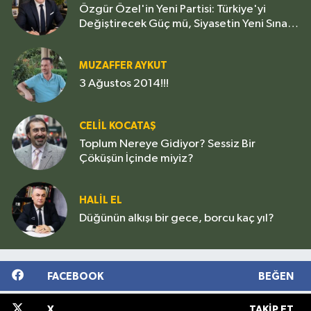
Özgür Özel'in Yeni Partisi: Türkiye'yi
Değiştirecek Güç mü, Siyasetin Yeni Sınavı
mı?
MUZAFFER AYKUT
3 Ağustos 2014!!!
CELIL KOCATAŞ
Toplum Nereye Gidiyor? Sessiz Bir
Çöküşün İçinde miyiz?
HALIL EL
Düğünün alkışı bir gece, borcu kaç yıl?
FACEBOOK
BEĞEN
X
TAKIP ET