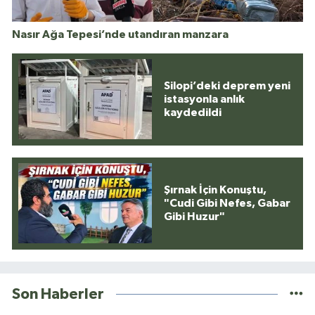
Nasır Ağa Tepesi’nde utandıran manzara
Silopi’deki deprem yeni
istasyonla anlık
kaydedildi
Şırnak İçin Konuştu,
"Cudi Gibi Nefes, Gabar
Gibi Huzur"
Son Haberler