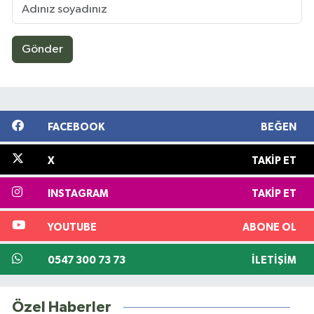
Gönder
FACEBOOK
BEĞEN
X
TAKIP ET
INSTAGRAM
TAKIP ET
YOUTUBE
ABONE OL
0547 300 73 73
İLETIŞIM
Özel Haberler