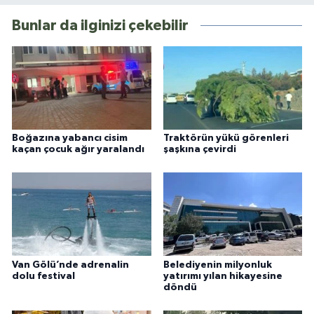
Bunlar da ilginizi çekebilir
Boğazına yabancı cisim
Traktörün yükü görenleri
kaçan çocuk ağır yaralandı
şaşkına çevirdi
Van Gölü’nde adrenalin
Belediyenin milyonluk
dolu festival
yatırımı yılan hikayesine
döndü