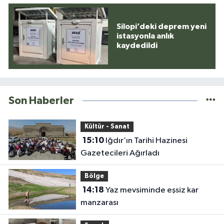
Silopi’deki deprem yeni
istasyonla anlık
kaydedildi
Son Haberler
Kültür - Sanat
15:10
Iğdır’ın Tarihi Hazinesi
Gazetecileri Ağırladı
Bölge
14:18
Yaz mevsiminde eşsiz kar
manzarası