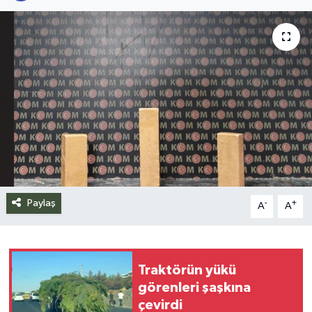
Siyaset
Spor
Teknoloji
Yazarlar
Paylaş
-
+
A
A
Traktörün yükü
görenleri şaşkına
çevirdi