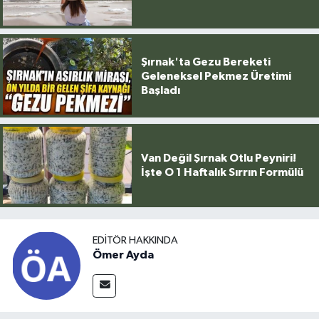
Şırnak'ta Gezu Bereketi
Geleneksel Pekmez Üretimi
Başladı
Van Değil Şırnak Otlu Peyniri!
İşte O 1 Haftalık Sırrın Formülü
EDITÖR HAKKINDA
Ömer Ayda