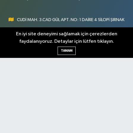
CUDİ MAH. 3.CAD GÜL APT. NO: 1 DAİRE 4 SİLOPİ ŞIRNAK
0547 300 73 73
En iyi site deneyimi sağlamak için çerezlerden
faydalanıyoruz. Detaylar için lütfen tıklayın.
[email protected]
TAMAM
Şırnak Nöbetçi
Şırnak Hava Durumu
Eczaneler
Şirnak Namaz Vakitleri
Şırnak Trafik Yoğunluk
Haritası
Puan Durumu ve Fikstür
Tüm Manşetler