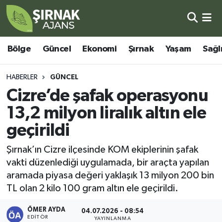
Bölge
Şırnak Nöbetçi Eczaneler
Bölge
Güncel
Ekonomi
Şırnak
Yaşam
Sağl
Güncel
Şırnak Hava Durumu
HABERLER
GÜNCEL
Ekonomi
Şirnak Namaz Vakitleri
Cizre’de şafak operasyonu
13,2 milyon liralık altın ele
Şırnak
Şırnak Trafik Yoğunluk Haritası
geçirildi
Yaşam
Süper Lig Puan Durumu ve Fikstür
Şırnak’ın Cizre ilçesinde KOM ekiplerinin şafak
vakti düzenlediği uygulamada, bir araçta yapılan
Sağlık
Tüm Manşetler
aramada piyasa değeri yaklaşık 13 milyon 200 bin
TL olan 2 kilo 100 gram altın ele geçirildi.
Eğitim
Son Dakika Haberleri
ÖMER AYDA
04.07.2026 - 08:54
Kültür - Sanat
Haber Arşivi
EDITÖR
YAYINLANMA