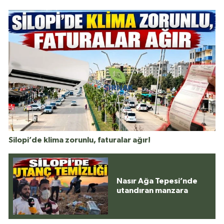
Silopi’de klima zorunlu, faturalar ağır!
Nasır Ağa Tepesi’nde
utandıran manzara