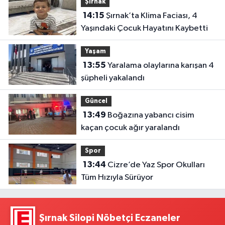
Şırnak
14:15
Şırnak’ta Klima Faciası, 4
Yaşındaki Çocuk Hayatını Kaybetti
Yaşam
13:55
Yaralama olaylarına karışan 4
şüpheli yakalandı
Güncel
13:49
Boğazına yabancı cisim
kaçan çocuk ağır yaralandı
Spor
13:44
Cizre’de Yaz Spor Okulları
Tüm Hızıyla Sürüyor
Şırnak Silopi Nöbetçi Eczaneler