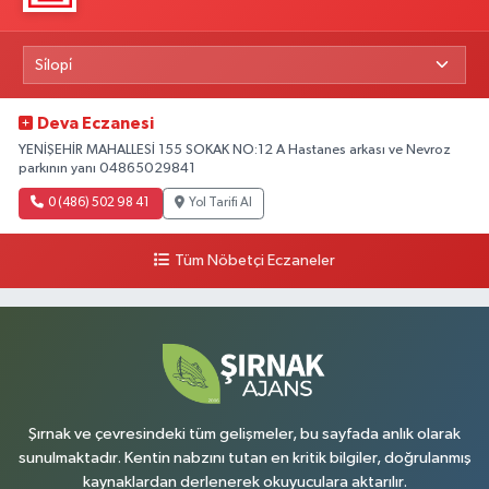
Deva Eczanesi
YENİŞEHİR MAHALLESİ 155 SOKAK NO:12 A Hastanes arkası ve Nevroz
parkının yanı 04865029841
0 (486) 502 98 41
Yol Tarifi Al
Tüm Nöbetçi Eczaneler
Şırnak ve çevresindeki tüm gelişmeler, bu sayfada anlık olarak
sunulmaktadır. Kentin nabzını tutan en kritik bilgiler, doğrulanmış
kaynaklardan derlenerek okuyuculara aktarılır.