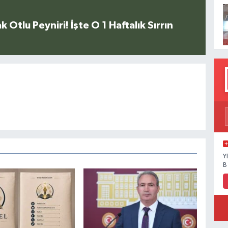
k Otlu Peyniri! İşte O 1 Haftalık Sırrın
Y
B