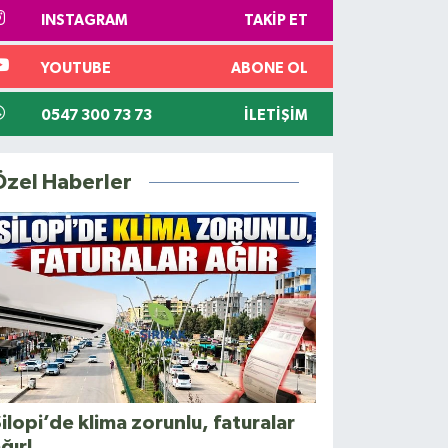
INSTAGRAM
TAKIP ET
YOUTUBE
ABONE OL
0547 300 73 73
İLETIŞIM
Özel Haberler
ilopi’de klima zorunlu, faturalar
ğır!