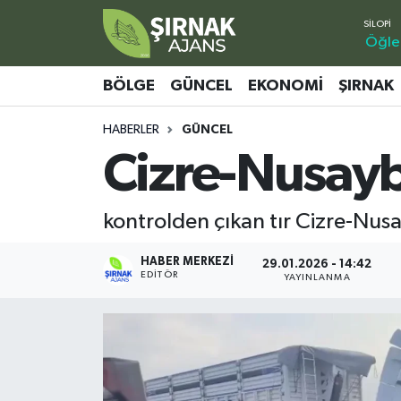
Öğle
Bölge
Şırnak Nöbetçi Eczaneler
BÖLGE
GÜNCEL
EKONOMI
ŞIRNAK
Güncel
Şırnak Hava Durumu
HABERLER
GÜNCEL
Cizre-Nusaybi
Ekonomi
Şirnak Namaz Vakitleri
Şırnak
Şırnak Trafik Yoğunluk Haritası
kontrolden çıkan tır Cizre-Nusa
Yaşam
Süper Lig Puan Durumu ve Fikstür
HABER MERKEZI
29.01.2026 - 14:42
EDITÖR
YAYINLANMA
Sağlık
Tüm Manşetler
Eğitim
Son Dakika Haberleri
Kültür - Sanat
Haber Arşivi