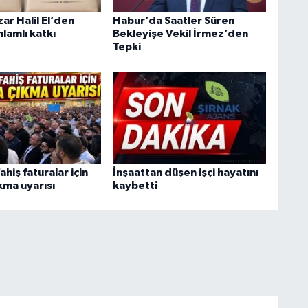
zar Halil El’den
Habur’da Saatler Süren
lamlı katkı
Bekleyişe Vekil İrmez’den
Tepki
ahiş faturalar için
İnşaattan düşen işçi hayatını
kma uyarısı
kaybetti