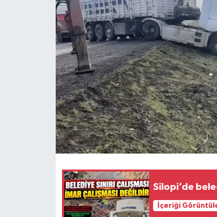
Siyaset
Spor
Teknoloji
Yazarlar
Silopi’de bele
İçeriği Görüntül