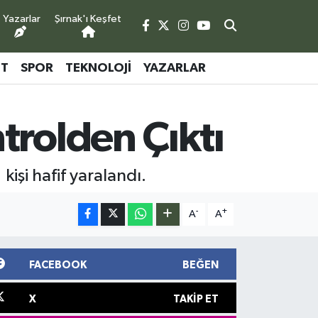
Yazarlar
Şırnak'ı Keşfet
ET
SPOR
TEKNOLOJI
YAZARLAR
trolden Çıktı
işi hafif yaralandı.
-
+
A
A
FACEBOOK
BEĞEN
X
TAKIP ET