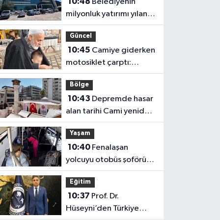
10:48
Belediyenin
milyonluk yatırımı yılan
hikayesine döndü
Güncel
10:45
Camiye giderken
motosiklet çarptı:
Hayatını kaybetti
Bölge
10:43
Depremde hasar
alan tarihi Cami yeniden
ibadete açıldı
Yaşam
10:40
Fenalaşan
yolcuyu otobüs şoförü
hastaneye yetiştirdi
Eğitim
10:37
Prof. Dr.
Hüseyni’den Türkiye