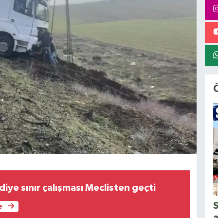
diye sınır çalışması Meclisten geçti
S
e
a