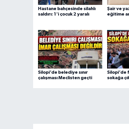
Hastane bahçesinde silahlı
Şair ve ya
saldırı: 1'i çocuk 2 yaralı
eğitime an
Silopi’de belediye sınır
Silopi’de f
çalışması Meclisten geçti
sokağa çı