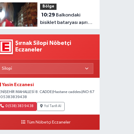
Ekonomisi İçin Kritik
Bölge
Analiz
10:29
Balkondaki
bisiklet bataryası aşırı
ısınınca patladı
Şırnak Silopi Nöbetçi
Eczaneler
Yasin Eczanesi
ENİŞEHİR MAHALLESİ 8. CADDE(Hastane caddesi)NO:67
 05383839438
0 (538) 383 94 38
Yol Tarifi Al
Tüm Nöbetçi Eczaneler