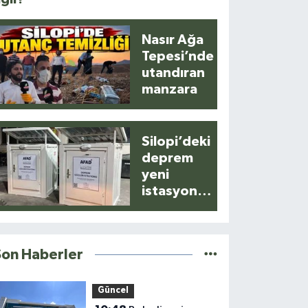
Nasır Ağa
Tepesi’nde
utandıran
manzara
Silopi’deki
deprem
yeni
istasyonla
anlık
kaydedildi
Son Haberler
Güncel