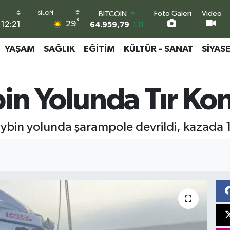
BITCOIN
Foto Galeri
Video
64.959,79
1.11
°
29
12:21
DOLAR
47,7436
0.18
YAŞAM
SAĞLIK
EĞITIM
KÜLTÜR - SANAT
SIYAS
EURO
55,2510
0.32
STERLİN
64,4811
0.38
n Yolunda Tır Kon
GRAM ALTIN
6660.55
0.03
BİST100
ybin yolunda şarampole devrildi, kazada 1 k
13.779
-14