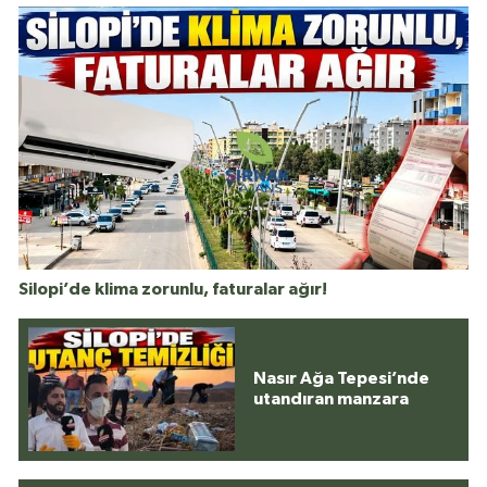
Silopi’de klima zorunlu, faturalar ağır!
Nasır Ağa Tepesi’nde
utandıran manzara