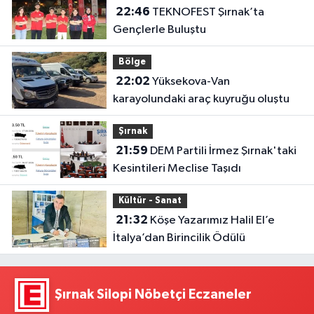
22:46
TEKNOFEST Şırnak’ta
Gençlerle Buluştu
Bölge
22:02
Yüksekova-Van
karayolundaki araç kuyruğu oluştu
Şırnak
21:59
DEM Partili İrmez Şırnak'taki
Kesintileri Meclise Taşıdı
Kültür - Sanat
21:32
Köşe Yazarımız Halil El’e
İtalya’dan Birincilik Ödülü
Şırnak Silopi Nöbetçi Eczaneler