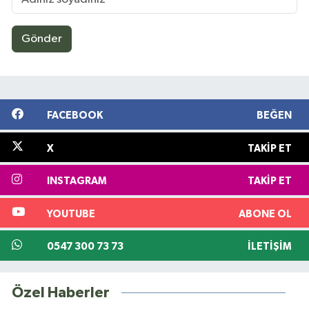
Gönder
FACEBOOK
BEĞEN
X
TAKIP ET
INSTAGRAM
TAKIP ET
YOUTUBE
ABONE OL
0547 300 73 73
İLETIŞIM
Özel Haberler