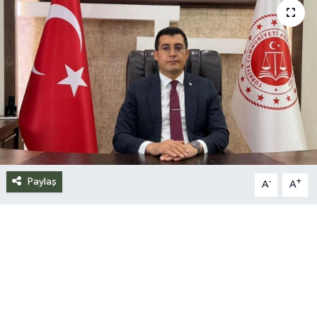
Siyaset
Spor
Teknoloji
Yazarlar
Paylaş
-
+
A
A