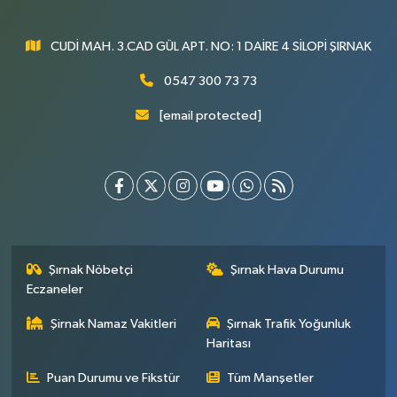
CUDİ MAH. 3.CAD GÜL APT. NO: 1 DAİRE 4 SİLOPİ ŞIRNAK
0547 300 73 73
[email protected]
Şırnak Nöbetçi
Şırnak Hava Durumu
Eczaneler
Şirnak Namaz Vakitleri
Şırnak Trafik Yoğunluk
Haritası
Puan Durumu ve Fikstür
Tüm Manşetler