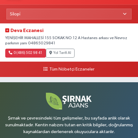
Deva Eczanesi
YENİŞEHİR MAHALLESİ 155 SOKAK NO:12 A Hastanes arkası ve Nevroz
parkının yanı 04865029841
0 (486) 502 98 41
Yol Tarifi Al
Tüm Nöbetçi Eczaneler
Şırnak ve çevresindeki tüm gelişmeler, bu sayfada anlık olarak
sunulmaktadır. Kentin nabzını tutan en kritik bilgiler, doğrulanmış
kaynaklardan derlenerek okuyuculara aktarılır.