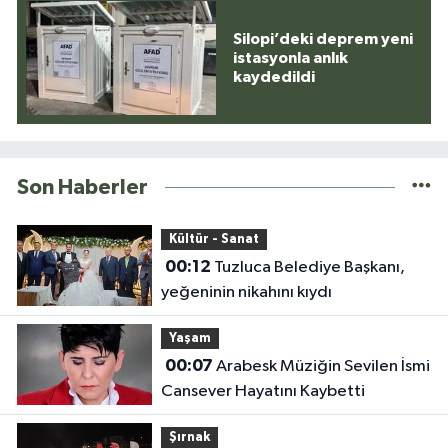
Silopi’deki deprem yeni
istasyonla anlık
kaydedildi
Son Haberler
Kültür - Sanat
00:12
Tuzluca Belediye Başkanı,
yeğeninin nikahını kıydı
Yaşam
00:07
Arabesk Müziğin Sevilen İsmi
Cansever Hayatını Kaybetti
Şırnak