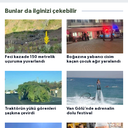
Bunlar da ilginizi çekebilir
Feci kazade 150 metrelik
Boğazına yabancı cisim
uçuruma yuvarlandı
kaçan çocuk ağır yaralandı
Traktörün yükü görenleri
Van Gölü’nde adrenalin
şaşkına çevirdi
dolu festival