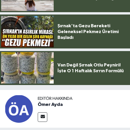
Şırnak'ta Gezu Bereketi
Geleneksel Pekmez Üretimi
Başladı
Van Değil Şırnak Otlu Peyniri!
İşte O 1 Haftalık Sırrın Formülü
EDITÖR HAKKINDA
Ömer Ayda