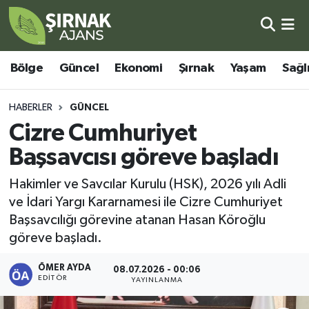
Bölge
Şırnak Nöbetçi Eczaneler
Bölge
Güncel
Ekonomi
Şırnak
Yaşam
Sağl
Güncel
Şırnak Hava Durumu
HABERLER
GÜNCEL
Ekonomi
Şirnak Namaz Vakitleri
Cizre Cumhuriyet
Başsavcısı göreve başladı
Şırnak
Şırnak Trafik Yoğunluk Haritası
Hakimler ve Savcılar Kurulu (HSK), 2026 yılı Adli
Yaşam
Süper Lig Puan Durumu ve Fikstür
ve İdari Yargı Kararnamesi ile Cizre Cumhuriyet
Başsavcılığı görevine atanan Hasan Köroğlu
Sağlık
Tüm Manşetler
göreve başladı.
Eğitim
Son Dakika Haberleri
ÖMER AYDA
08.07.2026 - 00:06
EDITÖR
YAYINLANMA
Kültür - Sanat
Haber Arşivi