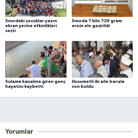
Sınırdaki çocuklar yazın
Sınırda 7 kilo 720 gram
ekran yerine etkinlikleri
eroin ele geçirildi
seçti
Sulama kanalına giren genç
Husumetli iki aile barışla
hayatını kaybetti
son buldu
Yorumlar