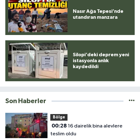
Nasır Ağa Tepesi’nde
utandıran manzara
Silopi’deki deprem yeni
istasyonla anlık
kaydedildi
Son Haberler
Bölge
00:28
16 dairelik bina alevlere
teslim oldu