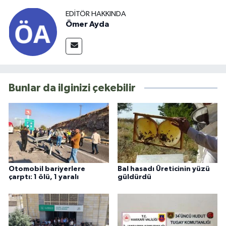
EDITÖR HAKKINDA
Ömer Ayda
Bunlar da ilginizi çekebilir
Otomobil bariyerlere
Bal hasadı Üreticinin yüzü
çarptı: 1 ölü, 1 yaralı
güldürdü