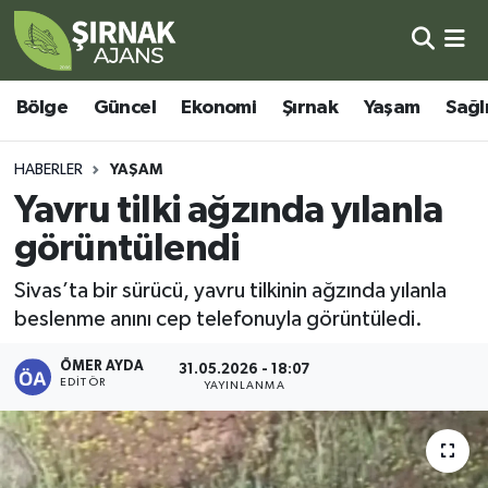
Bölge
Şırnak Nöbetçi Eczaneler
Bölge
Güncel
Ekonomi
Şırnak
Yaşam
Sağl
Güncel
Şırnak Hava Durumu
HABERLER
YAŞAM
Ekonomi
Şirnak Namaz Vakitleri
Yavru tilki ağzında yılanla
görüntülendi
Şırnak
Şırnak Trafik Yoğunluk Haritası
Sivas’ta bir sürücü, yavru tilkinin ağzında yılanla
Yaşam
Süper Lig Puan Durumu ve Fikstür
beslenme anını cep telefonuyla görüntüledi.
Sağlık
Tüm Manşetler
ÖMER AYDA
31.05.2026 - 18:07
EDITÖR
YAYINLANMA
Eğitim
Son Dakika Haberleri
Kültür - Sanat
Haber Arşivi