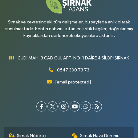
Şırnak ve çevresindeki tüm gelişmeler, bu sayfada anlık olarak
sunulmaktadır. Kentin nabzını tutan en kritik bilgiler, doğrulanmış
kaynaklardan derlenerek okuyuculara aktarılır.
CUDİ MAH. 3.CAD GÜL APT. NO: 1 DAİRE 4 SİLOPİ ŞIRNAK
0547 300 73 73
[email protected]
Şırnak Nöbetçi
Şırnak Hava Durumu