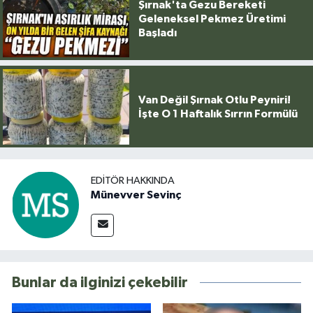
Şırnak'ta Gezu Bereketi
Geleneksel Pekmez Üretimi
Başladı
Van Değil Şırnak Otlu Peyniri!
İşte O 1 Haftalık Sırrın Formülü
EDITÖR HAKKINDA
Münevver Sevinç
Bunlar da ilginizi çekebilir