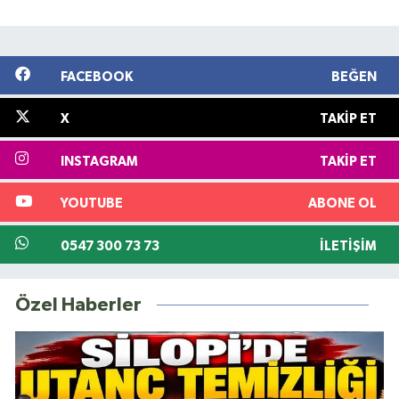
FACEBOOK
BEĞEN
X
TAKIP ET
INSTAGRAM
TAKIP ET
YOUTUBE
ABONE OL
0547 300 73 73
İLETIŞIM
Özel Haberler