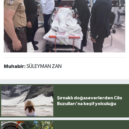
Muhabir:
SÜLEYMAN ZAN
Şırnaklı doğaseverlerden Cilo
Buzulları'na keşif yolculuğu