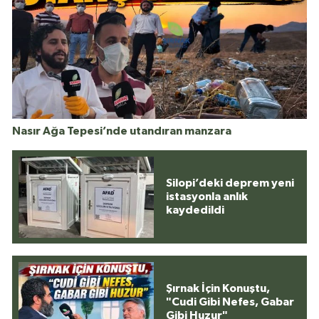
Nasır Ağa Tepesi’nde utandıran manzara
Silopi’deki deprem yeni
istasyonla anlık
kaydedildi
Şırnak İçin Konuştu,
"Cudi Gibi Nefes, Gabar
Gibi Huzur"