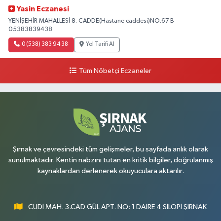
Yasin Eczanesi
YENİŞEHİR MAHALLESİ 8. CADDE(Hastane caddesi)NO:67 B
05383839438
0 (538) 383 94 38
Yol Tarifi Al
Tüm Nöbetçi Eczaneler
Şırnak ve çevresindeki tüm gelişmeler, bu sayfada anlık olarak
sunulmaktadır. Kentin nabzını tutan en kritik bilgiler, doğrulanmış
kaynaklardan derlenerek okuyuculara aktarılır.
CUDİ MAH. 3.CAD GÜL APT. NO: 1 DAİRE 4 SİLOPİ ŞIRNAK