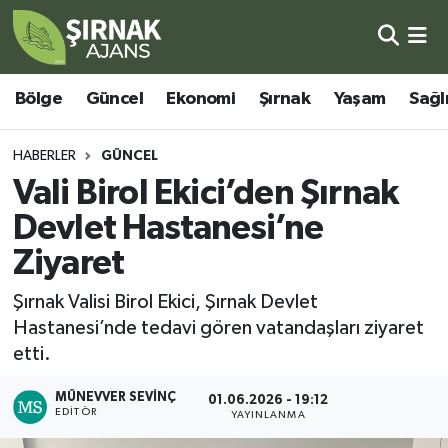
Bölge
Şırnak Nöbetçi Eczaneler
Bölge
Güncel
Ekonomi
Şırnak
Yaşam
Sağl
Güncel
Şırnak Hava Durumu
HABERLER
GÜNCEL
Ekonomi
Şirnak Namaz Vakitleri
Vali Birol Ekici’den Şırnak
Devlet Hastanesi’ne
Şırnak
Şırnak Trafik Yoğunluk Haritası
Ziyaret
Yaşam
Süper Lig Puan Durumu ve Fikstür
Şırnak Valisi Birol Ekici, Şırnak Devlet
Hastanesi’nde tedavi gören vatandaşları ziyaret
Sağlık
Tüm Manşetler
etti.
Eğitim
Son Dakika Haberleri
MÜNEVVER SEVINÇ
01.06.2026 - 19:12
EDITÖR
YAYINLANMA
Kültür - Sanat
Haber Arşivi