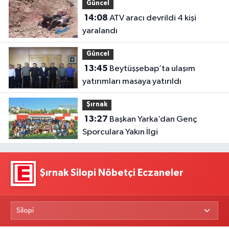
Güncel
14:08
ATV aracı devrildi 4 kişi
yaralandı
Güncel
13:45
Beytüşşebap’ta ulaşım
yatırımları masaya yatırıldı
Şırnak
13:27
Başkan Yarka’dan Genç
Sporculara Yakın İlgi
Şırnak Silopi Nöbetçi Eczaneler