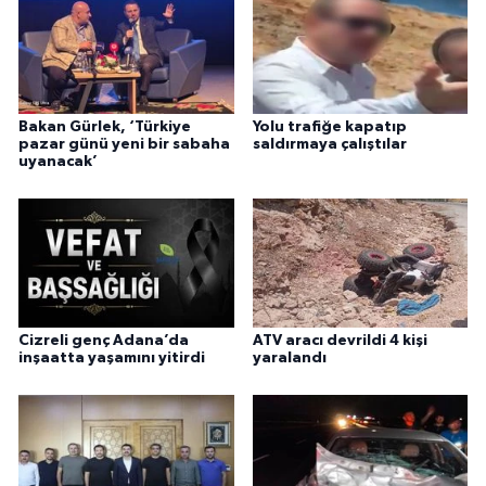
Bakan Gürlek, ‘Türkiye
Yolu trafiğe kapatıp
pazar günü yeni bir sabaha
saldırmaya çalıştılar
uyanacak’
Cizreli genç Adana’da
ATV aracı devrildi 4 kişi
inşaatta yaşamını yitirdi
yaralandı