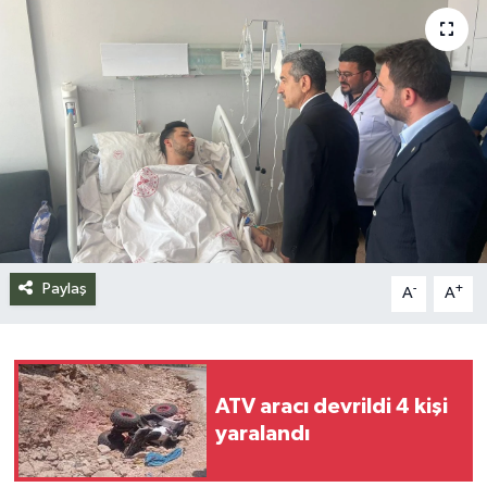
Siyaset
Spor
Teknoloji
Yazarlar
Paylaş
-
+
A
A
ATV aracı devrildi 4 kişi
yaralandı