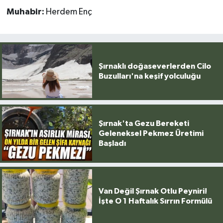
Muhabir:
Herdem Enç
Şırnaklı doğaseverlerden Cilo
Buzulları'na keşif yolculuğu
Şırnak'ta Gezu Bereketi
Geleneksel Pekmez Üretimi
Başladı
Van Değil Şırnak Otlu Peyniri!
İşte O 1 Haftalık Sırrın Formülü