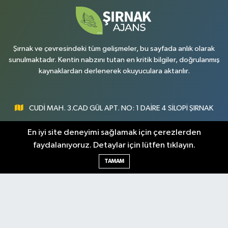
Şırnak ve çevresindeki tüm gelişmeler, bu sayfada anlık olarak
sunulmaktadır. Kentin nabzını tutan en kritik bilgiler, doğrulanmış
kaynaklardan derlenerek okuyuculara aktarılır.
CUDİ MAH. 3.CAD GÜL APT. NO: 1 DAİRE 4 SİLOPİ ŞIRNAK
0547 300 73 73
En iyi site deneyimi sağlamak için çerezlerden
faydalanıyoruz. Detaylar için lütfen tıklayın.
[email protected]
TAMAM