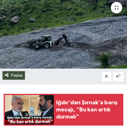
Siyaset
Spor
Teknoloji
Yazarlar
Paylaş
-
+
A
A
Iğdır’dan Şırnak’a barış
mesajı, “Bu kan artık
durmalı”