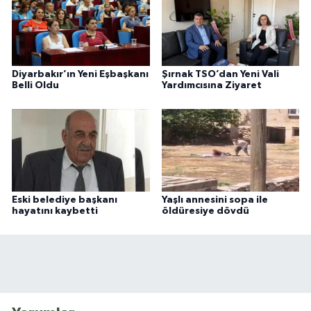
Diyarbakır’ın Yeni Eşbaşkanı
Şırnak TSO’dan Yeni Vali
Belli Oldu
Yardımcısına Ziyaret
Eski belediye başkanı
Yaşlı annesini sopa ile
hayatını kaybetti
öldüresiye dövdü