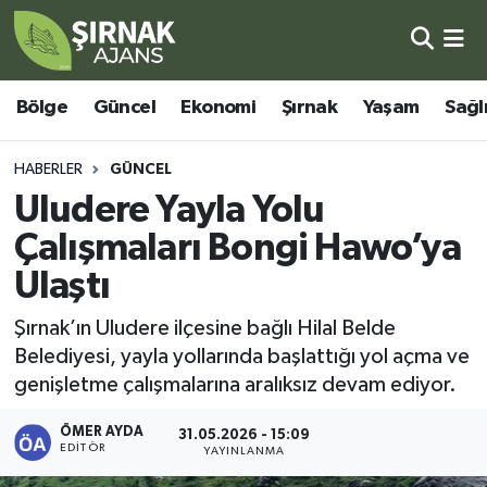
Bölge
Şırnak Nöbetçi Eczaneler
Bölge
Güncel
Ekonomi
Şırnak
Yaşam
Sağl
Güncel
Şırnak Hava Durumu
HABERLER
GÜNCEL
Ekonomi
Şirnak Namaz Vakitleri
Uludere Yayla Yolu
Çalışmaları Bongi Hawo’ya
Şırnak
Şırnak Trafik Yoğunluk Haritası
Ulaştı
Yaşam
Süper Lig Puan Durumu ve Fikstür
Şırnak’ın Uludere ilçesine bağlı Hilal Belde
Belediyesi, yayla yollarında başlattığı yol açma ve
Sağlık
Tüm Manşetler
genişletme çalışmalarına aralıksız devam ediyor.
Eğitim
Son Dakika Haberleri
ÖMER AYDA
31.05.2026 - 15:09
EDITÖR
YAYINLANMA
Kültür - Sanat
Haber Arşivi