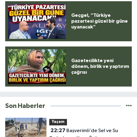
Geçgel, “Türkiye
pazartesi güzel bir güne
uyanacak”
Gazetecilikte yeni
dönem, birlik ve yaptırım
çağrısı
Son Haberler
Yaşam
22:27
Başverimli’de Sel ve Su