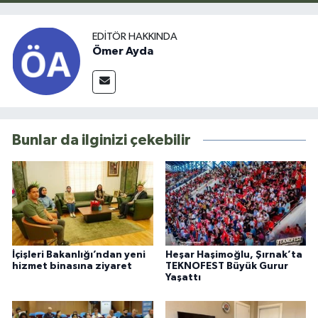
EDITÖR HAKKINDA
Ömer Ayda
Bunlar da ilginizi çekebilir
İçişleri Bakanlığı’ndan yeni
Heşar Haşimoğlu, Şırnak’ta
hizmet binasına ziyaret
TEKNOFEST Büyük Gurur
Yaşattı