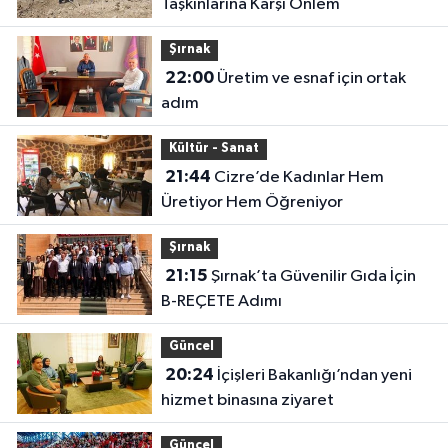
Taşkınlarına Karşı Önlem
Şırnak
22:00
Üretim ve esnaf için ortak
adım
Kültür - Sanat
21:44
Cizre’de Kadınlar Hem
Üretiyor Hem Öğreniyor
Şırnak
21:15
Şırnak’ta Güvenilir Gıda İçin
B-REÇETE Adımı
Güncel
20:24
İçişleri Bakanlığı’ndan yeni
hizmet binasına ziyaret
Güncel