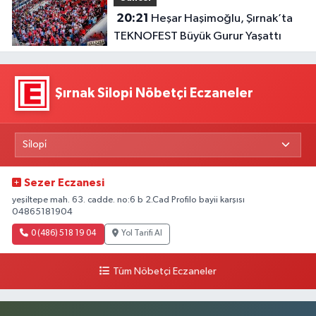
20:21
Heşar Haşimoğlu, Şırnak’ta
TEKNOFEST Büyük Gurur Yaşattı
Şırnak Silopi Nöbetçi Eczaneler
Sezer Eczanesi
yeşiltepe mah. 63. cadde. no:6 b 2.Cad Profilo bayii karşısı
04865181904
0 (486) 518 19 04
Yol Tarifi Al
Tüm Nöbetçi Eczaneler