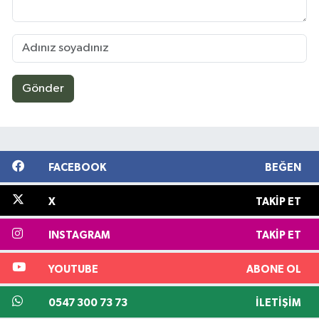
Gönder
FACEBOOK
BEĞEN
X
TAKIP ET
INSTAGRAM
TAKIP ET
YOUTUBE
ABONE OL
0547 300 73 73
İLETIŞIM