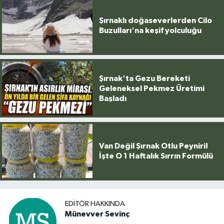
Şırnaklı doğaseverlerden Cilo
Buzulları'na keşif yolculuğu
Şırnak'ta Gezu Bereketi
Geleneksel Pekmez Üretimi
Başladı
Van Değil Şırnak Otlu Peyniri!
İşte O 1 Haftalık Sırrın Formülü
EDITÖR HAKKINDA
Münevver Sevinç