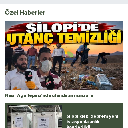
Özel Haberler
Nasır Ağa Tepesi’nde utandıran manzara
Silopi’deki deprem yeni
istasyonla anlık
kaydedildi