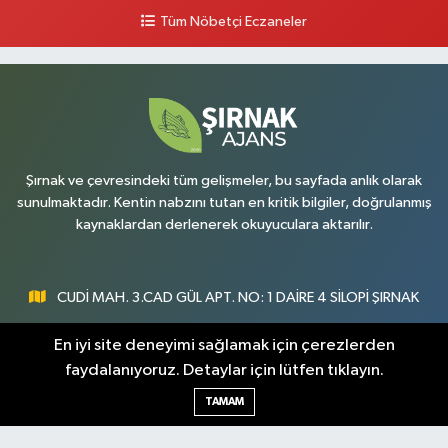
Tüm Nöbetçi Eczaneler
0 (486) 518 72 47
Yol Tarifi Al
Umut Eczanesi
Yenişehir Mahallesi, 8.Cadde No:53 A Silopi Şırnak
0 (486) 518 70 07
Yol Tarifi Al
Şırnak ve çevresindeki tüm gelişmeler, bu sayfada anlık olarak
sunulmaktadır. Kentin nabzını tutan en kritik bilgiler, doğrulanmış
kaynaklardan derlenerek okuyuculara aktarılır.
CUDİ MAH. 3.CAD GÜL APT. NO: 1 DAİRE 4 SİLOPİ ŞIRNAK
0547 300 73 73
En iyi site deneyimi sağlamak için çerezlerden
faydalanıyoruz. Detaylar için lütfen tıklayın.
[email protected]
TAMAM