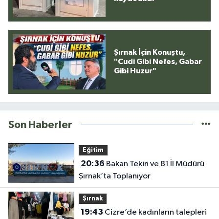
Şırnak İçin Konuştu,
"Cudi Gibi Nefes, Gabar
Gibi Huzur"
Son Haberler
Eğitim
20:36
Bakan Tekin ve 81 İl Müdürü
Şırnak’ta Toplanıyor
Şırnak
19:43
Cizre’de kadınların talepleri