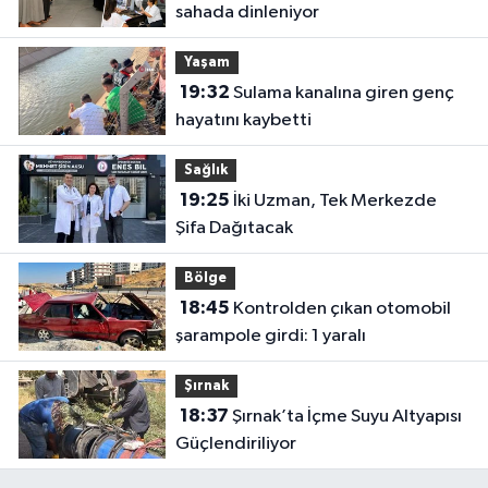
sahada dinleniyor
Yaşam
19:32
Sulama kanalına giren genç
hayatını kaybetti
Sağlık
19:25
İki Uzman, Tek Merkezde
Şifa Dağıtacak
Bölge
18:45
Kontrolden çıkan otomobil
şarampole girdi: 1 yaralı
Şırnak
18:37
Şırnak’ta İçme Suyu Altyapısı
Güçlendiriliyor