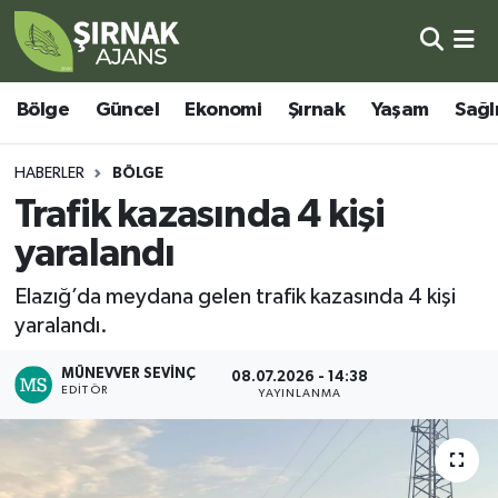
Bölge
Şırnak Nöbetçi Eczaneler
Bölge
Güncel
Ekonomi
Şırnak
Yaşam
Sağl
Güncel
Şırnak Hava Durumu
HABERLER
BÖLGE
Ekonomi
Şirnak Namaz Vakitleri
Trafik kazasında 4 kişi
yaralandı
Şırnak
Şırnak Trafik Yoğunluk Haritası
Elazığ’da meydana gelen trafik kazasında 4 kişi
Yaşam
Süper Lig Puan Durumu ve Fikstür
yaralandı.
Sağlık
Tüm Manşetler
MÜNEVVER SEVINÇ
08.07.2026 - 14:38
EDITÖR
YAYINLANMA
Eğitim
Son Dakika Haberleri
Kültür - Sanat
Haber Arşivi