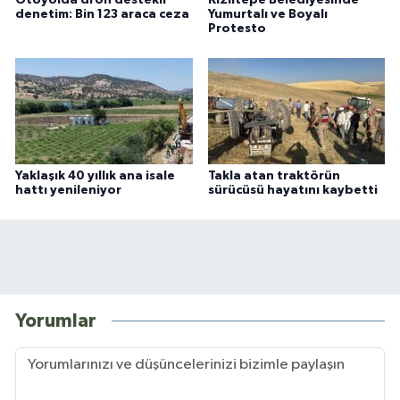
denetim: Bin 123 araca ceza
Yumurtalı ve Boyalı
Protesto
Yaklaşık 40 yıllık ana isale
Takla atan traktörün
hattı yenileniyor
sürücüsü hayatını kaybetti
Yorumlar