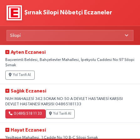
Şırnak Silopi Nöbetçi Eczaneler
Ayten Eczanesi
Başverimli Beldesi, Bahçelievler Mahallesi, İpekyolu Caddesi No:97 Silopi
Şırnak
Yol Tarifi Al
Sağlık Eczanesi
NUH MAHALLESİ 342.SOKAK NO:50 A DEVLET HASTANESİ KARŞISI
DEVLET HASTANESİ KARŞISI 04865181133
0 (486) 518 11 33
Yol Tarifi Al
Hayat Eczanesi
Yeşiltepe Mahallesi, 1.Cadde No:10 B-C Silopi Şırnak