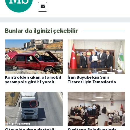
Bunlar da ilginizi çekebilir
Kontrolden çıkan otomobil
İran Büyükelçisi Sınır
şarampole girdi: 1 yaralı
Ticareti İçin Temaslarda
Otoyolda dron destekli
Kızıltepe Belediyesinde