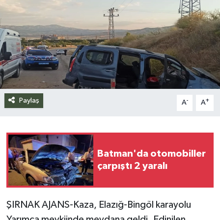
Siyaset
Spor
Teknoloji
Yazarlar
Paylaş
-
+
A
A
Batman'da otomobiller
çarpıştı 2 yaralı
ŞIRNAK AJANS-Kaza, Elazığ-Bingöl karayolu
Yarımca mevkiinde meydana geldi. Edinilen