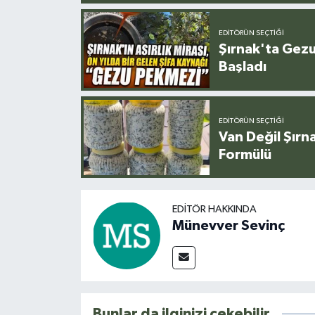
EDITÖRÜN SEÇTIĞI
Şırnak'ta Gez
Başladı
EDITÖRÜN SEÇTIĞI
Van Değil Şırna
Formülü
EDITÖR HAKKINDA
Münevver Sevinç
Bunlar da ilginizi çekebilir