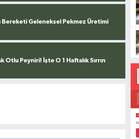
u Bereketi Geleneksel Pekmez Üretimi
k Otlu Peyniri! İşte O 1 Haftalık Sırrın
Y