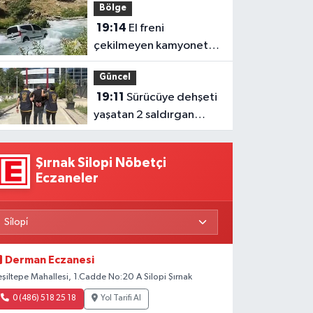
Bölge
gündeminde
19:14
El freni
çekilmeyen kamyonet
çaya uçtu
Güncel
19:11
Sürücüye dehşeti
yaşatan 2 saldırgan
tutuklandı
Şırnak Silopi Nöbetçi
Eczaneler
Derman Eczanesi
eşiltepe Mahallesi, 1.Cadde No:20 A Silopi Şırnak
0 (486) 518 25 18
Yol Tarifi Al