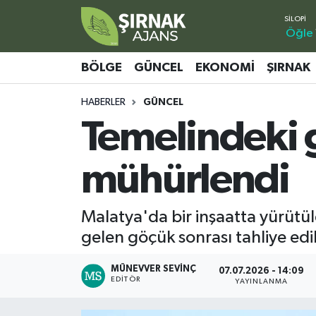
Öğle
Bölge
Şırnak Nöbetçi Eczaneler
BÖLGE
GÜNCEL
EKONOMI
ŞIRNAK
Güncel
Şırnak Hava Durumu
HABERLER
GÜNCEL
Temelindeki 
Ekonomi
Şirnak Namaz Vakitleri
Şırnak
Şırnak Trafik Yoğunluk Haritası
mühürlendi
Yaşam
Süper Lig Puan Durumu ve Fikstür
Malatya'da bir inşaatta yürütü
Sağlık
Tüm Manşetler
gelen göçük sonrası tahliye ed
Eğitim
Son Dakika Haberleri
MÜNEVVER SEVINÇ
07.07.2026 - 14:09
EDITÖR
YAYINLANMA
Kültür - Sanat
Haber Arşivi