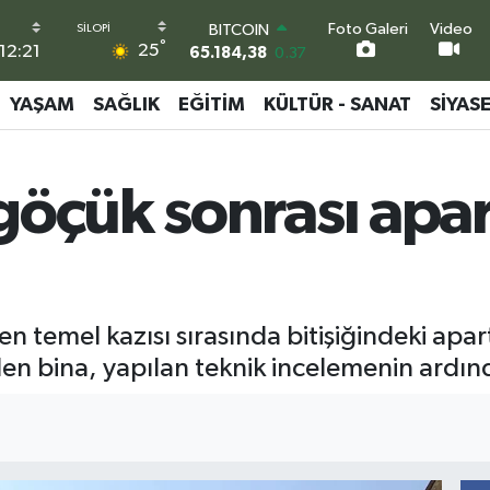
65.184,38
0.37
Foto Galeri
Video
DOLAR
°
25
12:21
47,7239
0.01
EURO
YAŞAM
SAĞLIK
EĞITIM
KÜLTÜR - SANAT
SIYAS
55,1823
-0.06
STERLİN
64,4329
-0.02
GRAM ALTIN
göçük sonrası ap
6664.02
0.05
BİST100
13.779
-14
len temel kazısı sırasında bitişiğindeki 
ilen bina, yapılan teknik incelemenin ardı