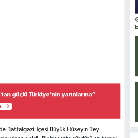
G
’tan güçlü Türkiye’nin yarınlarına”
e
de Battalgazi ilçesi Büyük Hüseyin Bey