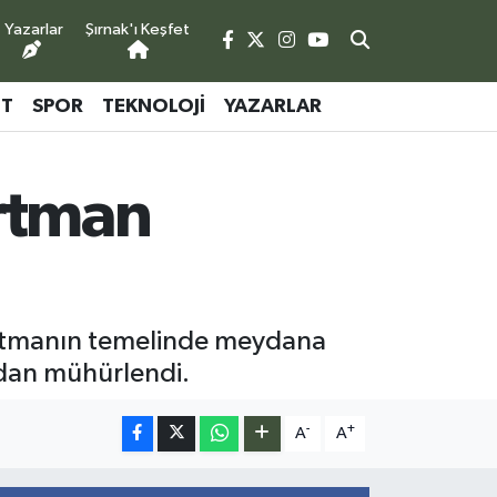
Yazarlar
Şırnak'ı Keşfet
ET
SPOR
TEKNOLOJI
YAZARLAR
artman
apartmanın temelinde meydana
ndan mühürlendi.
-
+
A
A