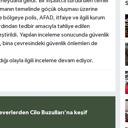
eydana geldi. Bir inşaatta sürdürülen temel
artmanın temelinde göçük oluşması üzerine
 bölgeye polis, AFAD, itfaiye ve ilgili kurum
 ardından tedbir amacıyla tahliye edilen
tirildi. Yapılan inceleme sonucunda güvenlik
 bina çevresindeki güvenlik önlemleri de
ığı olayla ilgili inceleme devam ediyor.
everlerden Cilo Buzulları'na keşif