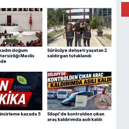
 kadın doğum
Sürücüye dehşeti yaşatan 2
ersizliği Meclis
saldırgan tutuklandı
nde
zincirleme kazada 5
Silopi’de kontrolden çıkan
araç kaldırımda asılı kaldı