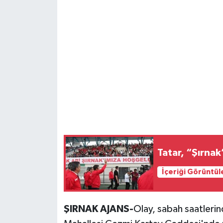
Tatar, “Şırnak
İçeriği Görüntül
ŞIRNAK AJANS-
Olay, sabah saatlerin