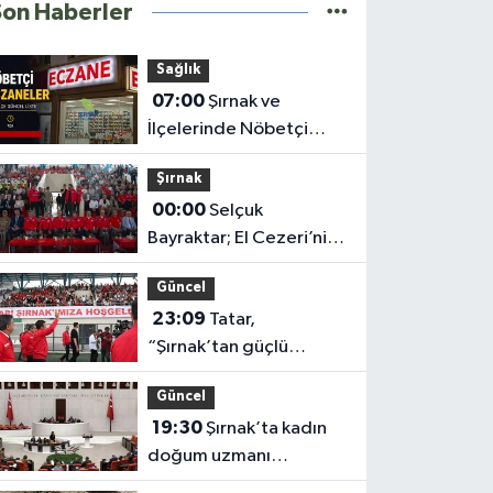
Son Haberler
Sağlık
07:00
Şırnak ve
İlçelerinde Nöbetçi
Eczaneler Belli Oldu
Şırnak
(10-11 Ağustos)
00:00
Selçuk
Bayraktar; El Cezeri’nin
mirası yolumuzu
Güncel
aydınlatıyor
23:09
Tatar,
“Şırnak’tan güçlü
Türkiye’nin yarınlarına”
Güncel
19:30
Şırnak’ta kadın
doğum uzmanı
yetersizliği Meclis