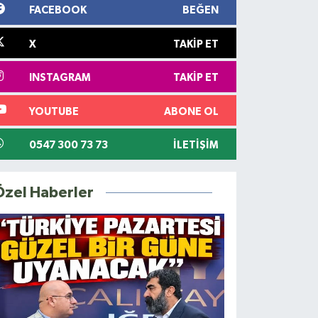
FACEBOOK
BEĞEN
X
TAKIP ET
INSTAGRAM
TAKIP ET
YOUTUBE
ABONE OL
0547 300 73 73
İLETIŞIM
Özel Haberler