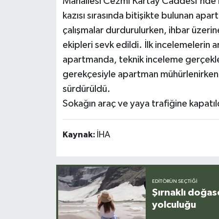
Mahallesi Cezmi Kartay Caddesi'nde m
kazısı sırasında bitişikte bulunan ap
çalışmalar durdurulurken, ihbar üzerine
ekipleri sevk edildi. İlk incelemelerin
apartmanda, teknik inceleme gerçekleş
gerekçesiyle apartman mühürlenirken,
sürdürüldü.
Sokağın araç ve yaya trafiğine kapatıld
Kaynak:
İHA
EDITÖRÜN SEÇTIĞI
Şırnaklı doğas
yolculuğu