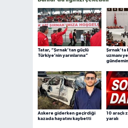
Tatar, “Şırnak’tan güçlü
Şırnak’ta
Türkiye’nin yarınlarına”
uzmanı yet
gündemi
Askere giderken geçirdiği
10 araçlı 
kazada hayatını kaybetti
yaralı