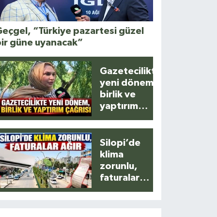
eçgel, “Türkiye pazartesi güzel
bir güne uyanacak”
Gazetecilikte
yeni dönem,
birlik ve
yaptırım
çağrısı
Silopi’de
klima
zorunlu,
faturalar
ağır!