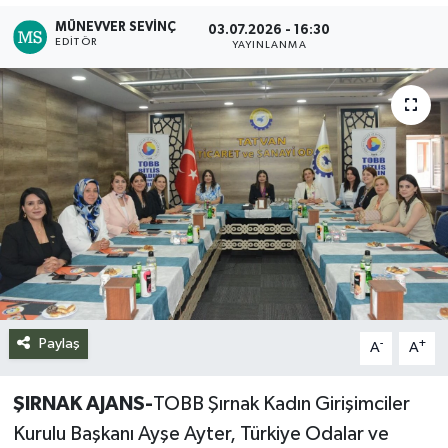
MÜNEVVER SEVINÇ
03.07.2026 - 16:30
Siyaset
EDITÖR
YAYINLANMA
Spor
Teknoloji
Yazarlar
Paylaş
-
+
A
A
ŞIRNAK AJANS-
TOBB Şırnak Kadın Girişimciler
Kurulu Başkanı Ayşe Ayter, Türkiye Odalar ve