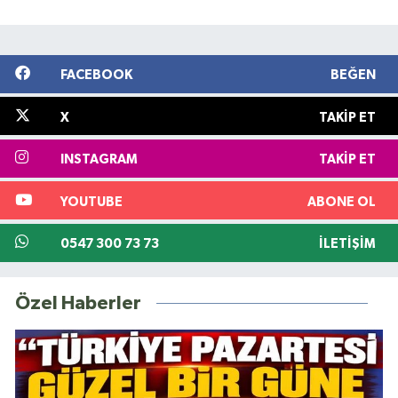
FACEBOOK
BEĞEN
X
TAKIP ET
INSTAGRAM
TAKIP ET
YOUTUBE
ABONE OL
0547 300 73 73
İLETIŞIM
Özel Haberler