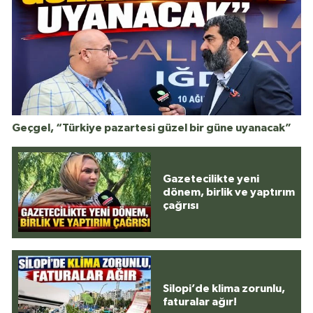
Geçgel, “Türkiye pazartesi güzel bir güne uyanacak”
Gazetecilikte yeni
dönem, birlik ve yaptırım
çağrısı
Silopi’de klima zorunlu,
faturalar ağır!