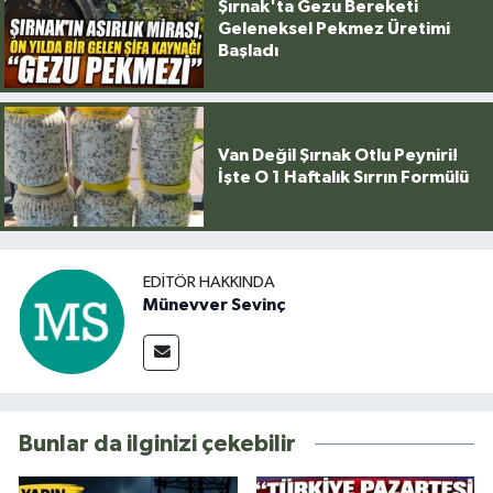
Şırnak'ta Gezu Bereketi
Geleneksel Pekmez Üretimi
Başladı
Van Değil Şırnak Otlu Peyniri!
İşte O 1 Haftalık Sırrın Formülü
EDITÖR HAKKINDA
Münevver Sevinç
Bunlar da ilginizi çekebilir