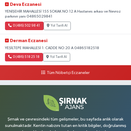
Deva Eczanesi
YENİŞEHİR MAHALLESİ 155 SOKAK NO:12 A Hastanes arkası ve Nevroz
parkının yanı 04865029841
0 (486) 502 98 41
Yol Tarifi Al
Derman Eczanesi
YEŞİLTEPE MAHALLESİ 1. CADDE NO:20 A 04865182518
0 (486) 518 25 18
Yol Tarifi Al
Tüm Nöbetçi Eczaneler
Şırnak ve çevresindeki tüm gelişmeler, bu sayfada anlık olarak
sunulmaktadır. Kentin nabzını tutan en kritik bilgiler, doğrulanmış