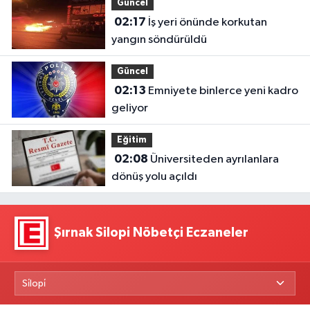
Güncel
02:17
İş yeri önünde korkutan
yangın söndürüldü
Güncel
02:13
Emniyete binlerce yeni kadro
geliyor
Eğitim
02:08
Üniversiteden ayrılanlara
dönüş yolu açıldı
Şırnak Silopi Nöbetçi Eczaneler