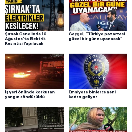
Şırnak Genelinde 10
Geçgel, “Türkiye pazartesi
Ağustos’ta Elektrik
güzel bir güne uyanacak”
Kesintisi Yapılacak
İş yeri önünde korkutan
Emniyete binlerce yeni
yangın söndürüldü
kadro geliyor