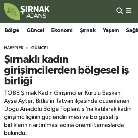
Bölge
Şırnak Nöbetçi Eczaneler
Bölge
Güncel
Ekonomi
Şırnak
Yaşam
Sağl
Güncel
Şırnak Hava Durumu
HABERLER
GÜNCEL
Ekonomi
Şirnak Namaz Vakitleri
Şırnaklı kadın
girişimcilerden bölgesel iş
Şırnak
Şırnak Trafik Yoğunluk Haritası
birliği
Yaşam
Süper Lig Puan Durumu ve Fikstür
TOBB Şırnak Kadın Girişimciler Kurulu Başkanı
Ayşe Ayter, Bitlis’in Tatvan ilçesinde düzenlenen
Sağlık
Tüm Manşetler
Doğu Anadolu Bölge Toplantısı’na katılarak kadın
girişimciliğinin güçlendirilmesi ve bölgesel iş
Eğitim
Son Dakika Haberleri
birliklerinin artırılması adına önemli temaslarda
bulundu.
Kültür - Sanat
Haber Arşivi