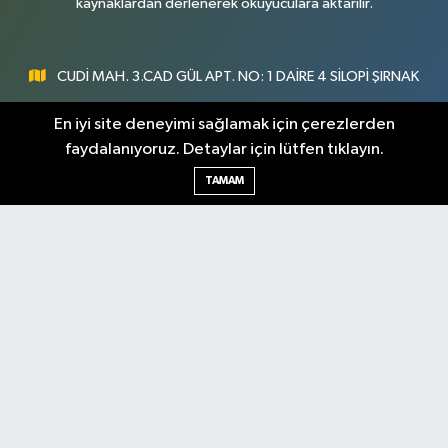
kaynaklardan derlenerek okuyuculara aktarılır.
CUDİ MAH. 3.CAD GÜL APT. NO: 1 DAİRE 4 SİLOPİ ŞIRNAK
0547 300 73 73
En iyi site deneyimi sağlamak için çerezlerden
faydalanıyoruz. Detaylar için lütfen tıklayın.
[email protected]
TAMAM
Şırnak Nöbetçi
Şırnak Hava Durumu
Eczaneler
Şirnak Namaz Vakitleri
Şırnak Trafik Yoğunluk
Haritası