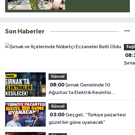
Son Haberler
Sağl
08:
Şırna
İlçel
Güncel
Nöbe
08:00
Şırnak Genelinde 10
Ecza
Ağustos’ta Elektrik Kesintisi
Belli
Yapılacak
Güncel
03:00
Geçgel, “Türkiye pazartesi
güzel bir güne uyanacak”