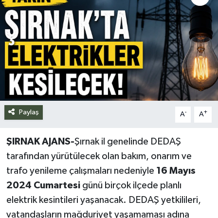
Siyaset
Spor
Teknoloji
Yazarlar
Paylaş
-
+
A
A
ŞIRNAK AJANS-
Şırnak il genelinde DEDAŞ
tarafından yürütülecek olan bakım, onarım ve
trafo yenileme çalışmaları nedeniyle
16 Mayıs
2024
Cumartesi
günü birçok ilçede planlı
elektrik kesintileri yaşanacak. DEDAŞ yetkilileri,
vatandaşların mağduriyet yaşamaması adına