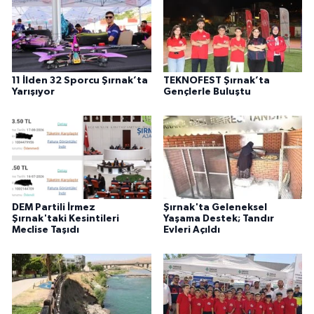
11 İlden 32 Sporcu Şırnak’ta
TEKNOFEST Şırnak’ta
Yarışıyor
Gençlerle Buluştu
DEM Partili İrmez
Şırnak'ta Geleneksel
Şırnak'taki Kesintileri
Yaşama Destek; Tandır
Meclise Taşıdı
Evleri Açıldı