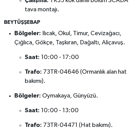
Çalışma:
TR35 kök dâhili bölüm SCADA
tava montajı.
BEYTÜŞŞEBAP
Bölgeler:
Ilıcak, Okul, Timur, Cevizağacı,
Çığlıca, Gökçe, Taşkıran, Dağaltı, Aliçavuş.
Saat:
10:00 - 17:00
Trafo:
73TR-04646 (Ormanlık alan hat
bakımı).
Bölgeler:
Oymakaya, Günyüzü.
Saat:
10:00 - 13:00
Trafo:
73TR-04471 (Hat bakımı).