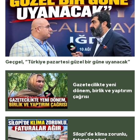
Geçgel, “Türkiye pazartesi güzel bir güne uyanacak”
Gazetecilikte yeni
dönem, birlik ve yaptırım
çağrısı
Silopi’de klima zorunlu,
faturalar ağır!