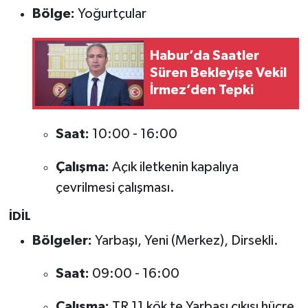
Bölge:
Yoğurtçular
Habur’da Saatler
Süren Bekleyişe Vekil
İrmez’den Tepki
Saat:
10:00 - 16:00
Çalışma:
Açık iletkenin kapalıya
çevrilmesi çalışması.
İDİL
Bölgeler:
Yarbaşı, Yeni (Merkez), Dirsekli.
Saat:
09:00 - 16:00
Çalışma:
TR 11 kök te Yarbaşı çıkışı hücre