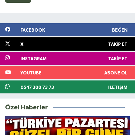
FACEBOOK
BEĞEN
X
TAKIP ET
INSTAGRAM
TAKIP ET
YOUTUBE
ABONE OL
0547 300 73 73
İLETIŞIM
Özel Haberler