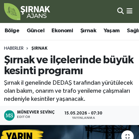
Bölge
Şırnak Nöbetçi Eczaneler
Bölge
Güncel
Ekonomi
Şırnak
Yaşam
Sağl
Güncel
Şırnak Hava Durumu
HABERLER
ŞIRNAK
Ekonomi
Şirnak Namaz Vakitleri
Şırnak ve ilçelerinde büyük
kesinti programı
Şırnak
Şırnak Trafik Yoğunluk Haritası
Şırnak il genelinde DEDAŞ tarafından yürütülecek
Yaşam
Süper Lig Puan Durumu ve Fikstür
olan bakım, onarım ve trafo yenileme çalışmaları
nedeniyle kesintiler yaşanacak.
Sağlık
Tüm Manşetler
MÜNEVVER SEVINÇ
15.05.2026 - 07:30
EDITÖR
Eğitim
Son Dakika Haberleri
YAYINLANMA
Kültür - Sanat
Haber Arşivi