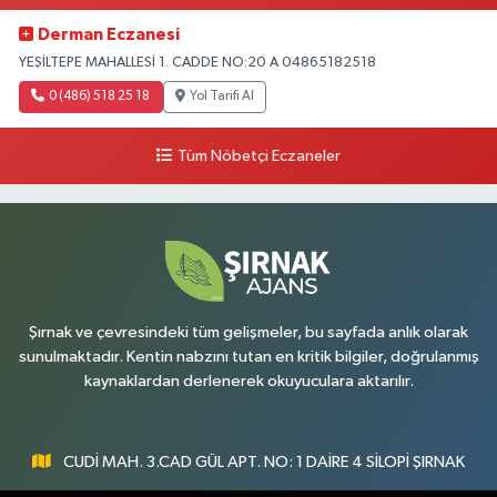
Derman Eczanesi
YEŞİLTEPE MAHALLESİ 1. CADDE NO:20 A 04865182518
0 (486) 518 25 18
Yol Tarifi Al
Tüm Nöbetçi Eczaneler
Şırnak ve çevresindeki tüm gelişmeler, bu sayfada anlık olarak
sunulmaktadır. Kentin nabzını tutan en kritik bilgiler, doğrulanmış
kaynaklardan derlenerek okuyuculara aktarılır.
CUDİ MAH. 3.CAD GÜL APT. NO: 1 DAİRE 4 SİLOPİ ŞIRNAK