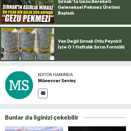
Şırnak'ta Gezu Bereketi
Geleneksel Pekmez Üretimi
Başladı
Van Değil Şırnak Otlu Peyniri!
İşte O 1 Haftalık Sırrın Formülü
EDITÖR HAKKINDA
Münevver Sevinç
Bunlar da ilginizi çekebilir