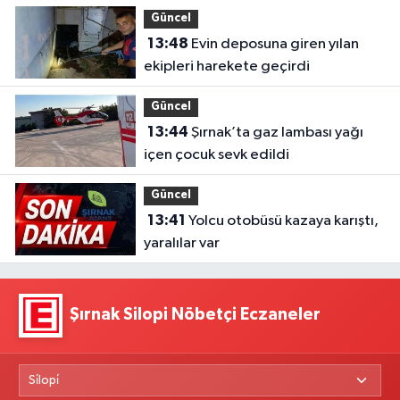
Güncel
13:48
Evin deposuna giren yılan
ekipleri harekete geçirdi
Güncel
13:44
Şırnak’ta gaz lambası yağı
içen çocuk sevk edildi
Güncel
13:41
Yolcu otobüsü kazaya karıştı,
yaralılar var
Şırnak Silopi Nöbetçi Eczaneler