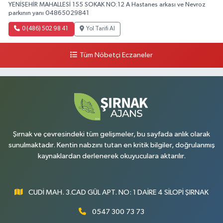
YENİŞEHİR MAHALLESİ 155 SOKAK NO:12 A Hastanes arkası ve Nevroz
parkının yanı 04865029841
0 (486) 502 98 41
Yol Tarifi Al
Tüm Nöbetçi Eczaneler
Şırnak ve çevresindeki tüm gelişmeler, bu sayfada anlık olarak
sunulmaktadır. Kentin nabzını tutan en kritik bilgiler, doğrulanmış
kaynaklardan derlenerek okuyuculara aktarılır.
CUDİ MAH. 3.CAD GÜL APT. NO: 1 DAİRE 4 SİLOPİ ŞIRNAK
0547 300 73 73