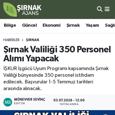
Bölge
Şırnak Nöbetçi Eczaneler
Bölge
Güncel
Ekonomi
Şırnak
Yaşam
Sağl
Güncel
Şırnak Hava Durumu
HABERLER
ŞIRNAK
Ekonomi
Şirnak Namaz Vakitleri
Şırnak Valiliği 350 Personel
Alımı Yapacak
Şırnak
Şırnak Trafik Yoğunluk Haritası
İŞKUR İşgücü Uyum Programı kapsamında Şırnak
Yaşam
Süper Lig Puan Durumu ve Fikstür
Valiliği bünyesinde 350 personel istihdam
edilecek. Başvurular 1-5 Temmuz tarihleri
Sağlık
Tüm Manşetler
arasında alınacak.
Eğitim
Son Dakika Haberleri
MÜNEVVER SEVINÇ
03.07.2026 - 12:00
EDITÖR
YAYINLANMA
Kültür - Sanat
Haber Arşivi