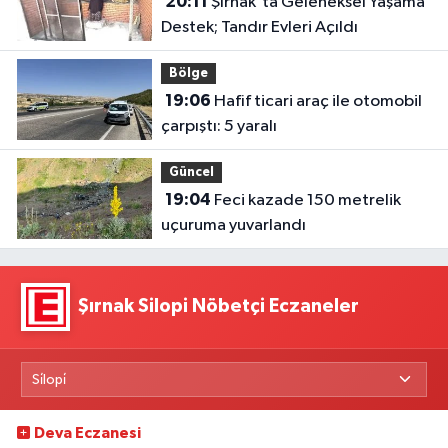
20:11
Şırnak'ta Geleneksel Yaşama
Destek; Tandır Evleri Açıldı
Bölge
19:06
Hafif ticari araç ile otomobil
çarpıştı: 5 yaralı
Güncel
19:04
Feci kazade 150 metrelik
uçuruma yuvarlandı
Şırnak Silopi Nöbetçi Eczaneler
Deva Eczanesi