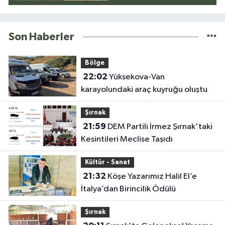
Son Haberler
Bölge
22:02
Yüksekova-Van
karayolundaki araç kuyruğu oluştu
Şırnak
21:59
DEM Partili İrmez Şırnak'taki
Kesintileri Meclise Taşıdı
Kültür - Sanat
21:32
Köşe Yazarımız Halil El’e
İtalya’dan Birincilik Ödülü
Şırnak