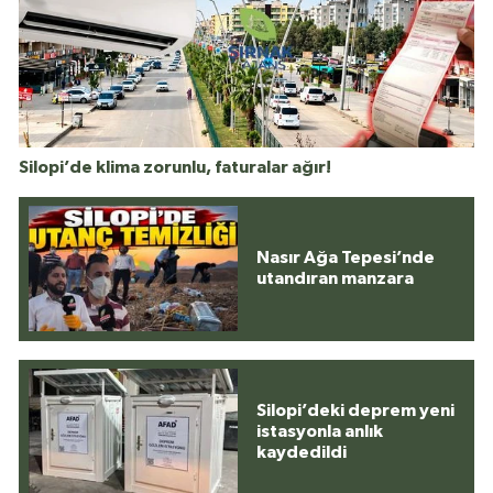
Silopi’de klima zorunlu, faturalar ağır!
Nasır Ağa Tepesi’nde
utandıran manzara
Silopi’deki deprem yeni
istasyonla anlık
kaydedildi