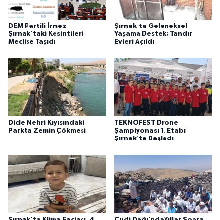
DEM Partili İrmez
Şırnak'ta Geleneksel
Şırnak'taki Kesintileri
Yaşama Destek; Tandır
Meclise Taşıdı
Evleri Açıldı
Dicle Nehri Kıyısındaki
TEKNOFEST Drone
Parkta Zemin Çökmesi
Şampiyonası 1. Etabı
Şırnak’ta Başladı
Şırnak’ta Klima Faciası, 4
Cudi Dağı’ndaYıllar Sonra