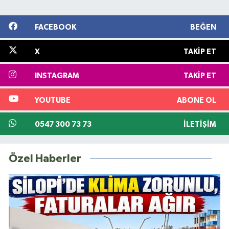
FACEBOOK
BEĞEN
X
TAKIP ET
INSTAGRAM
TAKIP ET
YOUTUBE
ABONE OL
0547 300 73 73
İLETIŞIM
Özel Haberler