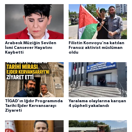
Arabesk Müziğin Sevilen
Filistin Konvoyu'na katılan
İsmi Cansever Hayatını
Fransız aktivist müslüman
Kaybetti
oldu
TİGAD’ın Iğdır Programında
Yaralama olaylarına karışan
Tarihi Ejder Kervansarayı
4 şüpheli yakalandı
Ziyareti