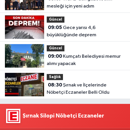
mesleği için yeni adım
Güncel
09:05
Gece yarısı 4,6
büyüklüğünde deprem
Güncel
09:00
Kumçatı Belediyesi memur
alımı yapacak
Sağlık
08:30
Şırnak ve İlçelerinde
Nöbetçi Eczaneler Belli Oldu
Şırnak Silopi Nöbetçi Eczaneler