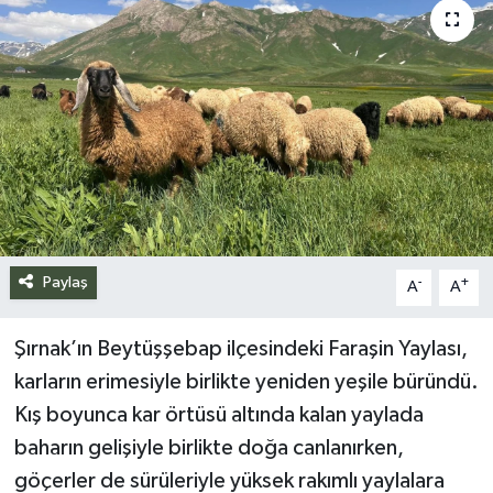
Siyaset
Spor
Teknoloji
Yazarlar
Paylaş
-
+
A
A
Şırnak’ın Beytüşşebap ilçesindeki Faraşin Yaylası,
karların erimesiyle birlikte yeniden yeşile büründü.
Kış boyunca kar örtüsü altında kalan yaylada
baharın gelişiyle birlikte doğa canlanırken,
göçerler de sürüleriyle yüksek rakımlı yaylalara