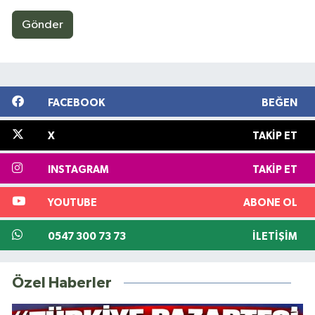
Gönder
FACEBOOK
BEĞEN
X
TAKIP ET
INSTAGRAM
TAKIP ET
YOUTUBE
ABONE OL
0547 300 73 73
İLETIŞIM
Özel Haberler