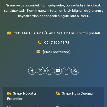
Şırnak ve çevresindeki tüm gelişmeler, bu sayfada anlık olarak
sunulmaktadır. Kentin nabzını tutan en kritik bilgiler, doğrulanmış
kaynaklardan derlenerek okuyuculara aktarılır.
CUDİ MAH. 3.CAD GÜL APT. NO: 1 DAİRE 4 SİLOPİ ŞIRNAK
0547 300 73 73
[email protected]
Şırnak Nöbetçi
Şırnak Hava Durumu
Eczaneler