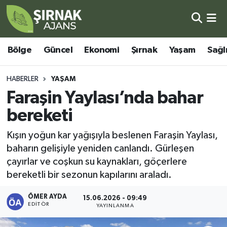
Bölge
Şırnak Nöbetçi Eczaneler
Bölge
Güncel
Ekonomi
Şırnak
Yaşam
Sağl
Güncel
Şırnak Hava Durumu
HABERLER
YAŞAM
Ekonomi
Şirnak Namaz Vakitleri
Faraşin Yaylası’nda bahar
bereketi
Şırnak
Şırnak Trafik Yoğunluk Haritası
Kışın yoğun kar yağışıyla beslenen Faraşin Yaylası,
Yaşam
Süper Lig Puan Durumu ve Fikstür
baharın gelişiyle yeniden canlandı. Gürleşen
çayırlar ve coşkun su kaynakları, göçerlere
Sağlık
Tüm Manşetler
bereketli bir sezonun kapılarını araladı.
Eğitim
Son Dakika Haberleri
ÖMER AYDA
15.06.2026 - 09:49
EDITÖR
YAYINLANMA
Kültür - Sanat
Haber Arşivi