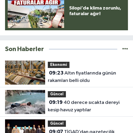
Silopi’de klima zorunlu,
faturalar ağır!
Son Haberler
Ekonomi
09:23
Altın fiyatlarında günün
rakamları belli oldu
Güncel
09:19
40 derece sıcakta dereyi
kesip havuz yaptılar
Güncel
09:07
TİGAD’dan gazetecilik