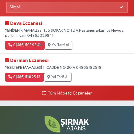
Deva Eczanesi
YENİŞEHİR MAHALLESİ 155 SOKAK NO:12 A Hastanes arkası ve Nevroz
parkının yanı 04865029841
0 (486) 502 98 41
Yol Tarifi Al
Derman Eczanesi
YEŞİLTEPE MAHALLESİ 1. CADDE NO:20 A 04865182518
0 (486) 518 25 18
Yol Tarifi Al
Tüm Nöbetçi Eczaneler