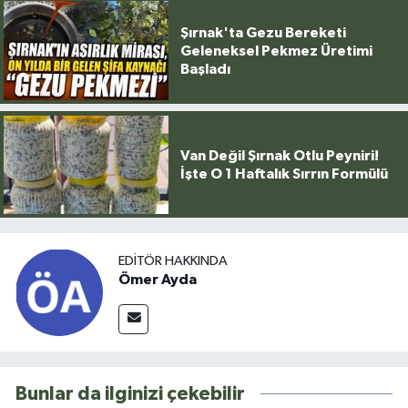
Şırnak'ta Gezu Bereketi
Geleneksel Pekmez Üretimi
Başladı
Van Değil Şırnak Otlu Peyniri!
İşte O 1 Haftalık Sırrın Formülü
EDITÖR HAKKINDA
Ömer Ayda
Bunlar da ilginizi çekebilir