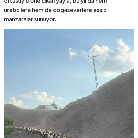
örtüsüyle öne çıkan yayla, bu yıl da hem
üreticilere hem de doğaseverlere eşsiz
manzaralar sunuyor.