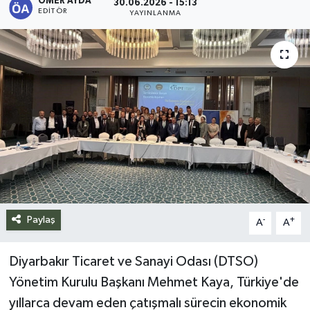
ÖMER AYDA
30.06.2026 - 15:13
EDITÖR
YAYINLANMA
Siyaset
Spor
Teknoloji
Yazarlar
Paylaş
-
+
A
A
Diyarbakır Ticaret ve Sanayi Odası (DTSO)
Yönetim Kurulu Başkanı Mehmet Kaya, Türkiye'de
yıllarca devam eden çatışmalı sürecin ekonomik