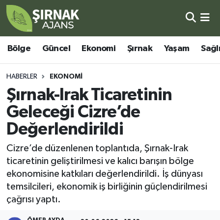
Bölge
Şırnak Nöbetçi Eczaneler
Bölge
Güncel
Ekonomi
Şırnak
Yaşam
Sağl
Güncel
Şırnak Hava Durumu
HABERLER
EKONOMI
Ekonomi
Şirnak Namaz Vakitleri
Şırnak-Irak Ticaretinin
Geleceği Cizre’de
Şırnak
Şırnak Trafik Yoğunluk Haritası
Değerlendirildi
Yaşam
Süper Lig Puan Durumu ve Fikstür
Cizre’de düzenlenen toplantıda, Şırnak-Irak
ticaretinin geliştirilmesi ve kalıcı barışın bölge
Sağlık
Tüm Manşetler
ekonomisine katkıları değerlendirildi. İş dünyası
temsilcileri, ekonomik iş birliğinin güçlendirilmesi
Eğitim
Son Dakika Haberleri
çağrısı yaptı.
Kültür - Sanat
Haber Arşivi