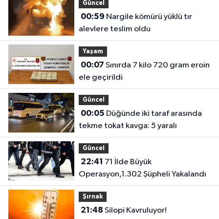
Güncel
00:59
Nargile kömürü yüklü tır
alevlere teslim oldu
Yaşam
00:07
Sınırda 7 kilo 720 gram eroin
ele geçirildi
Güncel
00:05
Düğünde iki taraf arasında
tekme tokat kavga: 5 yaralı
Güncel
22:41
71 İlde Büyük
Operasyon,1.302 Şüpheli Yakalandı
Şırnak
21:48
Silopi Kavruluyor!