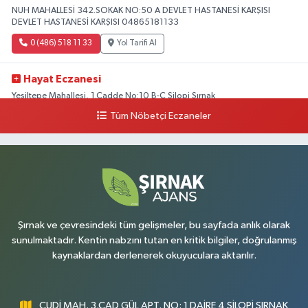
NUH MAHALLESİ 342.SOKAK NO:50 A DEVLET HASTANESİ KARŞISI
DEVLET HASTANESİ KARŞISI 04865181133
0 (486) 518 11 33
Yol Tarifi Al
Hayat Eczanesi
Yeşiltepe Mahallesi, 1.Cadde No:10 B-C Silopi Şırnak
Tüm Nöbetçi Eczaneler
0 (486) 518 72 47
Yol Tarifi Al
Umut Eczanesi
Yenişehir Mahallesi, 8.Cadde No:53 A Silopi Şırnak
0 (486) 518 70 07
Yol Tarifi Al
Şırnak ve çevresindeki tüm gelişmeler, bu sayfada anlık olarak
sunulmaktadır. Kentin nabzını tutan en kritik bilgiler, doğrulanmış
kaynaklardan derlenerek okuyuculara aktarılır.
CUDİ MAH. 3.CAD GÜL APT. NO: 1 DAİRE 4 SİLOPİ ŞIRNAK