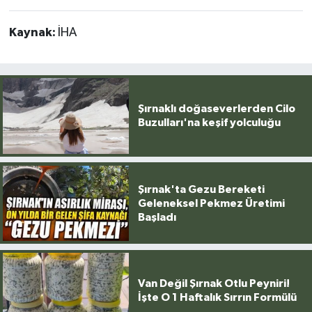
Kaynak:
İHA
Şırnaklı doğaseverlerden Cilo
Buzulları'na keşif yolculuğu
Şırnak'ta Gezu Bereketi
Geleneksel Pekmez Üretimi
Başladı
Van Değil Şırnak Otlu Peyniri!
İşte O 1 Haftalık Sırrın Formülü