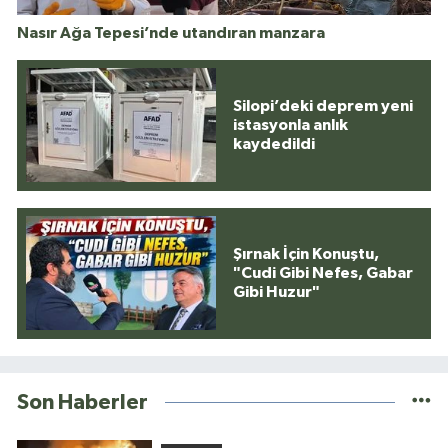
Nasır Ağa Tepesi’nde utandıran manzara
Silopi’deki deprem yeni
istasyonla anlık
kaydedildi
Şırnak İçin Konuştu,
"Cudi Gibi Nefes, Gabar
Gibi Huzur"
Son Haberler