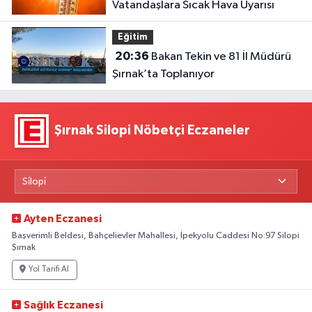
Vatandaşlara Sıcak Hava Uyarısı
Eğitim
20:36
Bakan Tekin ve 81 İl Müdürü
Şırnak’ta Toplanıyor
Şırnak Silopi Nöbetçi Eczaneler
Ayten Eczanesi
Başverimli Beldesi, Bahçelievler Mahallesi, İpekyolu Caddesi No:97 Silopi
Şırnak
Yol Tarifi Al
Sağlık Eczanesi