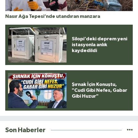
Nasır Ağa Tepesi’nde utandıran manzara
Silopi’deki deprem yeni
istasyonla anlık
kaydedildi
Şırnak İçin Konuştu,
"Cudi Gibi Nefes, Gabar
Gibi Huzur"
Son Haberler