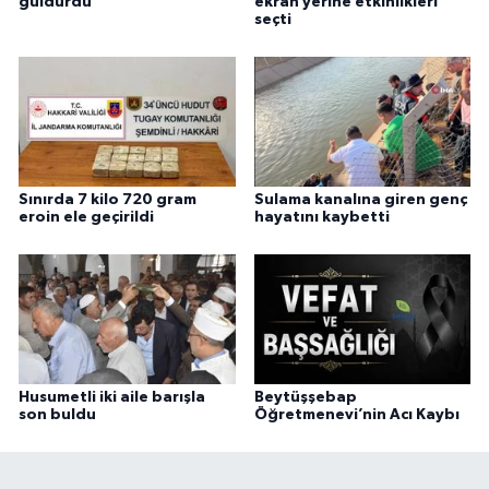
güldürdü
ekran yerine etkinlikleri
seçti
Sınırda 7 kilo 720 gram
Sulama kanalına giren genç
eroin ele geçirildi
hayatını kaybetti
Husumetli iki aile barışla
Beytüşşebap
son buldu
Öğretmenevi’nin Acı Kaybı