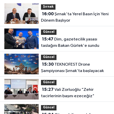
Şırnak
16:00
Şırnak'ta Yerel Basın İçin Yeni
Dönem Başlıyor
Güncel
15:47
Dim, gazetecilik yasası
taslağını Bakan Gürlek'e sundu
Güncel
15:30
TEKNOFEST Drone
Şampiyonası Şırnak’ta başlayacak
Güncel
15:27
Vali Zorluoğlu "Zehir
tacirlerinin başını ezeceğiz"
Güncel