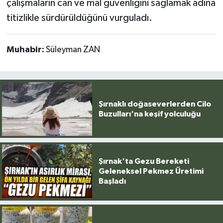
çalışmaların can ve mal güvenliğini sağlamak adına
titizlikle sürdürüldüğünü vurguladı.
Muhabir:
Süleyman ZAN
Şırnaklı doğaseverlerden Cilo
Buzulları'na keşif yolculuğu
Şırnak'ta Gezu Bereketi
Geleneksel Pekmez Üretimi
Başladı