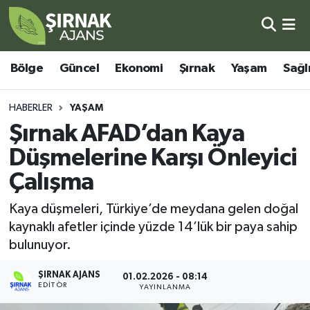
Bölge
Şırnak Nöbetçi Eczaneler
Bölge
Güncel
Ekonomi
Şırnak
Yaşam
Sağl
Güncel
Şırnak Hava Durumu
HABERLER
YAŞAM
Ekonomi
Şirnak Namaz Vakitleri
Şırnak AFAD’dan Kaya
Düşmelerine Karşı Önleyici
Şırnak
Şırnak Trafik Yoğunluk Haritası
Çalışma
Yaşam
Süper Lig Puan Durumu ve Fikstür
Kaya düşmeleri, Türkiye’de meydana gelen doğal
kaynaklı afetler içinde yüzde 14’lük bir paya sahip
Sağlık
Tüm Manşetler
bulunuyor.
Eğitim
Son Dakika Haberleri
ŞIRNAK AJANS
01.02.2026 - 08:14
EDITÖR
YAYINLANMA
Kültür - Sanat
Haber Arşivi