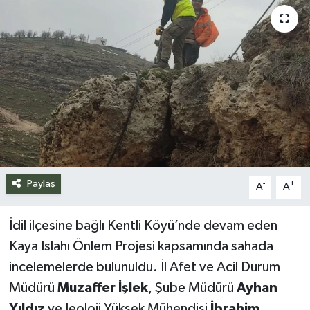
Siyaset
Spor
Teknoloji
Yazarlar
Paylaş
-
+
A
A
İdil ilçesine bağlı Kentli Köyü’nde devam eden
Kaya Islahı Önlem Projesi kapsamında sahada
incelemelerde bulunuldu. İl Afet ve Acil Durum
Müdürü
Muzaffer İşlek
, Şube Müdürü
Ayhan
Yıldız
ve Jeoloji Yüksek Mühendisi
İbrahim