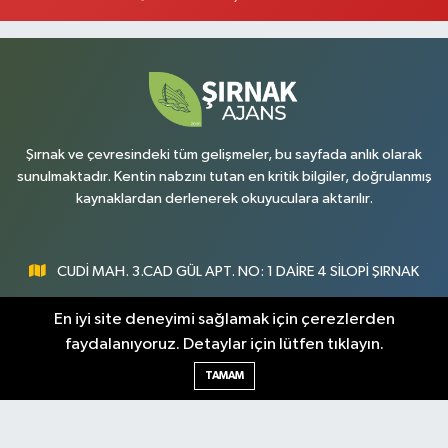
Şırnak ve çevresindeki tüm gelişmeler, bu sayfada anlık olarak
sunulmaktadır. Kentin nabzını tutan en kritik bilgiler, doğrulanmış
kaynaklardan derlenerek okuyuculara aktarılır.
CUDİ MAH. 3.CAD GÜL APT. NO: 1 DAİRE 4 SİLOPİ ŞIRNAK
0547 300 73 73
En iyi site deneyimi sağlamak için çerezlerden
faydalanıyoruz. Detaylar için lütfen tıklayın.
[email protected]
TAMAM