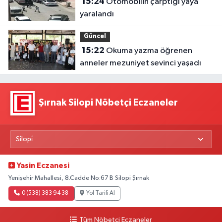
15:24
Otomobilin çarptığı yaya
yaralandı
Güncel
15:22
Okuma yazma öğrenen
anneler mezuniyet sevinci yaşadı
Şırnak Silopi Nöbetçi Eczaneler
Yasin Eczanesi
Yenişehir Mahallesi, 8.Cadde No:67 B Silopi Şırnak
0 (538) 383 94 38
Yol Tarifi Al
Tüm Nöbetçi Eczaneler