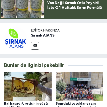
Van Değil Şırnak Otlu Peyniri!
İşte O 1 Haftalık Sırrın Formülü
EDITÖR HAKKINDA
Şırnak AJANS
Bunlar da ilginizi çekebilir
Bal hasadı Üreticinin yüzü
Sınırdaki çocuklar yazın