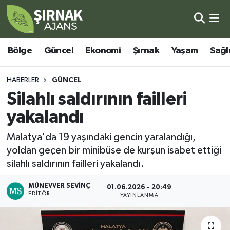
Bölge
Şırnak Nöbetçi Eczaneler
Bölge
Güncel
Ekonomi
Şırnak
Yaşam
Sağl
Güncel
Şırnak Hava Durumu
HABERLER
GÜNCEL
Ekonomi
Şirnak Namaz Vakitleri
Silahlı saldırının failleri
yakalandı
Şırnak
Şırnak Trafik Yoğunluk Haritası
Malatya'da 19 yaşındaki gencin yaralandığı,
Yaşam
Süper Lig Puan Durumu ve Fikstür
yoldan geçen bir minibüse de kurşun isabet ettiği
silahlı saldırının failleri yakalandı.
Sağlık
Tüm Manşetler
MÜNEVVER SEVINÇ
01.06.2026 - 20:49
EDITÖR
Eğitim
Son Dakika Haberleri
YAYINLANMA
Kültür - Sanat
Haber Arşivi