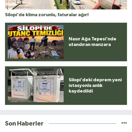
Silopi’de klima zorunlu, faturalar ağır!
Nasır Ağa Tepesi’nde
utandıran manzara
Silopi’deki deprem yeni
istasyonla anlık
kaydedildi
Son Haberler