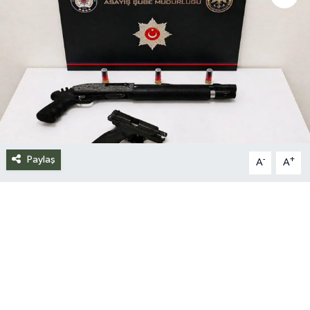
Siyaset
Spor
Teknoloji
Yazarlar
Paylaş
-
+
A
A