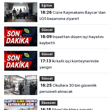
Eğitim
18:26
Cizre Kaymakamı Baycar’dan
LGS başarısına ziyaret
Güncel
18:09
İnşaattan düşen işçi hayatını
kaybetti
Güncel
17:13
İki katlı işçi konteynerinde
yangın
Güncel
16:25
Okullara 30 bin güvenlik
personeli alınacak
Ekonomi
16:18
Silopi’de klima zorunlu,