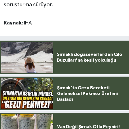
soruşturma sürüyor.
Kaynak:
İHA
Şırnaklı doğaseverlerden Cilo
Buzulları'na keşif yolculuğu
Şırnak'ta Gezu Bereketi
Geleneksel Pekmez Üretimi
Başladı
Van Değil Şırnak Otlu Peyniri!