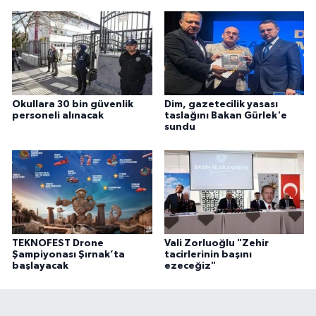
Okullara 30 bin güvenlik
Dim, gazetecilik yasası
personeli alınacak
taslağını Bakan Gürlek'e
sundu
TEKNOFEST Drone
Vali Zorluoğlu "Zehir
Şampiyonası Şırnak’ta
tacirlerinin başını
başlayacak
ezeceğiz"