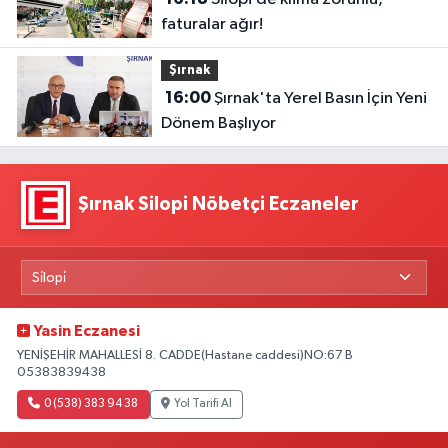
faturalar ağır!
Şırnak
16:00
Şırnak'ta Yerel Basın İçin Yeni
Dönem Başlıyor
Şırnak Silopi Nöbetçi Eczaneler
Yasin Eczanesi
YENİŞEHİR MAHALLESİ 8. CADDE(Hastane caddesi)NO:67 B
05383839438
0 (538) 383 94 38
Yol Tarifi Al