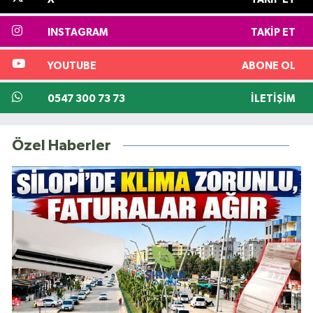
INSTAGRAM
TAKIP ET
YOUTUBE
ABONE OL
0547 300 73 73
İLETIŞIM
Özel Haberler