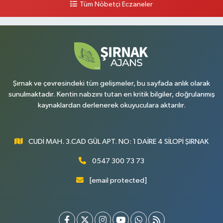
Tüm Nöbetçi Eczaneler
Şırnak ve çevresindeki tüm gelişmeler, bu sayfada anlık olarak
sunulmaktadır. Kentin nabzını tutan en kritik bilgiler, doğrulanmış
kaynaklardan derlenerek okuyuculara aktarılır.
CUDİ MAH. 3.CAD GÜL APT. NO: 1 DAİRE 4 SİLOPİ ŞIRNAK
0547 300 73 73
[email protected]