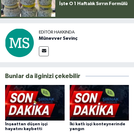
İşte O 1 Haftalık Sırrın Formülü
EDITÖR HAKKINDA
Münevver Sevinç
Bunlar da ilginizi çekebilir
İnşaattan düşen işçi
İki katlı işçi konteynerinde
hayatını kaybetti
yangın