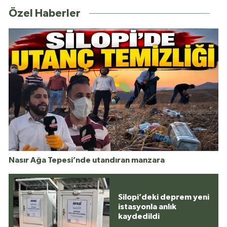
Özel Haberler
Nasır Ağa Tepesi’nde utandıran manzara
Silopi’deki deprem yeni
istasyonla anlık
kaydedildi