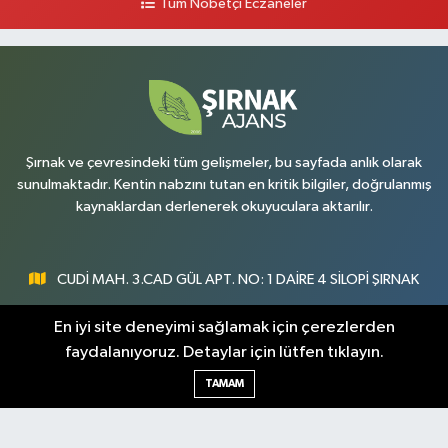
Tüm Nöbetçi Eczaneler
0 (486) 518 72 47
Yol Tarifi Al
Umut Eczanesi
Yenişehir Mahallesi, 8.Cadde No:53 A Silopi Şırnak
0 (486) 518 70 07
Yol Tarifi Al
Şırnak ve çevresindeki tüm gelişmeler, bu sayfada anlık olarak
sunulmaktadır. Kentin nabzını tutan en kritik bilgiler, doğrulanmış
kaynaklardan derlenerek okuyuculara aktarılır.
CUDİ MAH. 3.CAD GÜL APT. NO: 1 DAİRE 4 SİLOPİ ŞIRNAK
0547 300 73 73
En iyi site deneyimi sağlamak için çerezlerden
faydalanıyoruz. Detaylar için lütfen tıklayın.
[email protected]
TAMAM