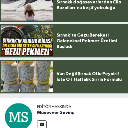
Şırnaklı doğaseverlerden Cilo
Buzulları'na keşif yolculuğu
Şırnak'ta Gezu Bereketi
Geleneksel Pekmez Üretimi
Başladı
Van Değil Şırnak Otlu Peyniri!
İşte O 1 Haftalık Sırrın Formülü
EDITÖR HAKKINDA
Münevver Sevinç