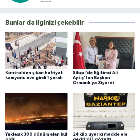
Bunlar da ilginizi çekebilir
Kontrolden çıkan hafriyat
Silopi’de Eğitimci Ali
kamyonu eve girdi 1 yaralı
Aytış’tan Başkan
Ormanlı’ya Ziyaret
Yaklaşık 300 dönüm alan kül
24 kilo uyarıcı madde ele
oldu
geçirildi 1 gözaltı