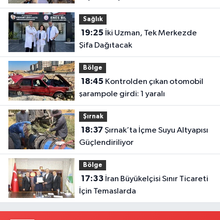
Sağlık
19:25
İki Uzman, Tek Merkezde
Şifa Dağıtacak
Bölge
18:45
Kontrolden çıkan otomobil
şarampole girdi: 1 yaralı
Şırnak
18:37
Şırnak’ta İçme Suyu Altyapısı
Güçlendiriliyor
Bölge
17:33
İran Büyükelçisi Sınır Ticareti
İçin Temaslarda