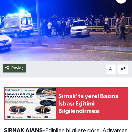
Siyaset
Spor
Teknoloji
Yazarlar
Paylaş
-
+
A
A
Şırnak'ta yerel Basına
İşbaşı Eğitimi
Bilgilendirmesi
ŞIRNAK AJANS-
Edinilen bilgilere göre, Adıyaman