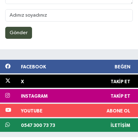
Gönder
FACEBOOK
BEĞEN
X
TAKIP ET
INSTAGRAM
TAKIP ET
YOUTUBE
ABONE OL
0547 300 73 73
İLETIŞIM