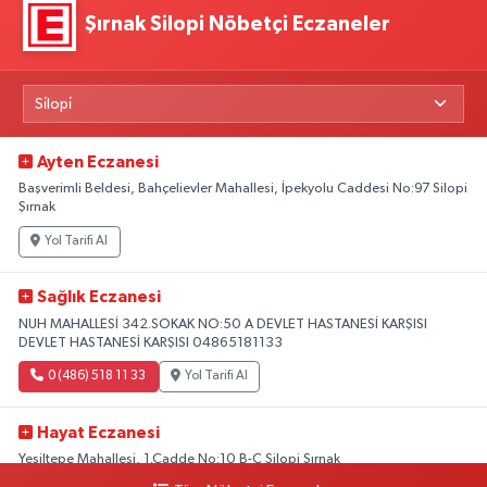
Şırnak Silopi Nöbetçi Eczaneler
Ayten Eczanesi
Başverimli Beldesi, Bahçelievler Mahallesi, İpekyolu Caddesi No:97 Silopi
Şırnak
Yol Tarifi Al
Sağlık Eczanesi
NUH MAHALLESİ 342.SOKAK NO:50 A DEVLET HASTANESİ KARŞISI
DEVLET HASTANESİ KARŞISI 04865181133
0 (486) 518 11 33
Yol Tarifi Al
Hayat Eczanesi
Yeşiltepe Mahallesi, 1.Cadde No:10 B-C Silopi Şırnak