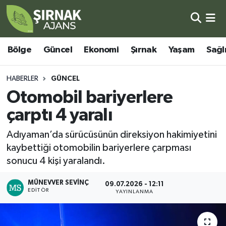
Bölge
Şırnak Nöbetçi Eczaneler
Bölge
Güncel
Ekonomi
Şırnak
Yaşam
Sağl
Güncel
Şırnak Hava Durumu
HABERLER
GÜNCEL
Ekonomi
Şirnak Namaz Vakitleri
Otomobil bariyerlere
çarptı 4 yaralı
Şırnak
Şırnak Trafik Yoğunluk Haritası
Adıyaman’da sürücüsünün direksiyon hakimiyetini
Yaşam
Süper Lig Puan Durumu ve Fikstür
kaybettiği otomobilin bariyerlere çarpması
sonucu 4 kişi yaralandı.
Sağlık
Tüm Manşetler
MÜNEVVER SEVINÇ
09.07.2026 - 12:11
EDITÖR
Eğitim
Son Dakika Haberleri
YAYINLANMA
Kültür - Sanat
Haber Arşivi