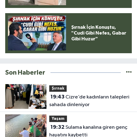
Şırnak İçin Konuştu,
"Cudi Gibi Nefes, Gabar
Gibi Huzur"
Son Haberler
Şırnak
19:43
Cizre’de kadınların talepleri
sahada dinleniyor
Yaşam
19:32
Sulama kanalına giren genç
hayatını kaybetti