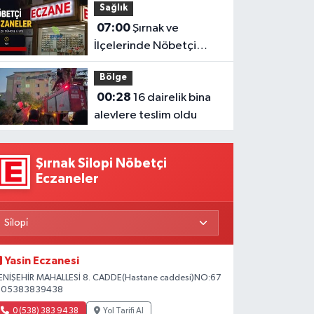
Sağlık
07:00
Şırnak ve
İlçelerinde Nöbetçi
Eczaneler Belli Oldu (8 -
Bölge
9 Ağustos)
00:28
16 dairelik bina
alevlere teslim oldu
Şırnak Silopi Nöbetçi
Eczaneler
Yasin Eczanesi
ENİŞEHİR MAHALLESİ 8. CADDE(Hastane caddesi)NO:67
 05383839438
0 (538) 383 94 38
Yol Tarifi Al