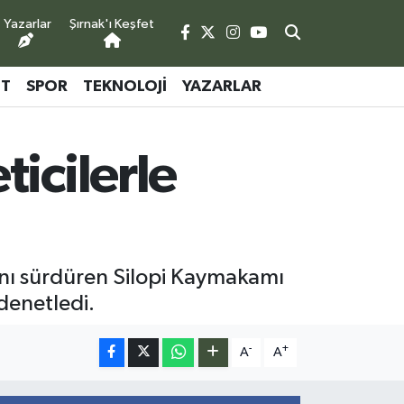
Yazarlar
Şırnak'ı Keşfet
ET
SPOR
TEKNOLOJI
YAZARLAR
icilerle
rını sürdüren Silopi Kaymakamı
denetledi.
-
+
A
A