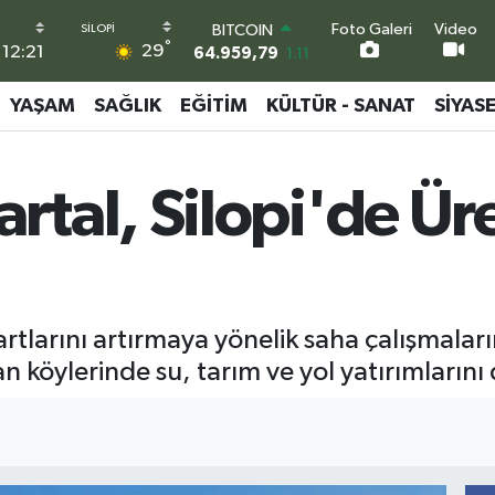
Foto Galeri
Video
DOLAR
°
29
12:21
47,7436
0.18
EURO
55,2510
0.32
YAŞAM
SAĞLIK
EĞITIM
KÜLTÜR - SANAT
SIYAS
STERLİN
64,4811
0.38
GRAM ALTIN
al, Silopi'de Üret
6660.55
0.03
BİST100
13.779
-14
BITCOIN
64.959,79
1.11
rtlarını artırmaya yönelik saha çalışmala
 köylerinde su, tarım ve yol yatırımlarını 