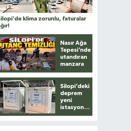
ilopi’de klima zorunlu, faturalar
ğır!
Nasır Ağa
Tepesi’nde
utandıran
manzara
Silopi’deki
deprem
yeni
istasyonla
anlık
kaydedildi