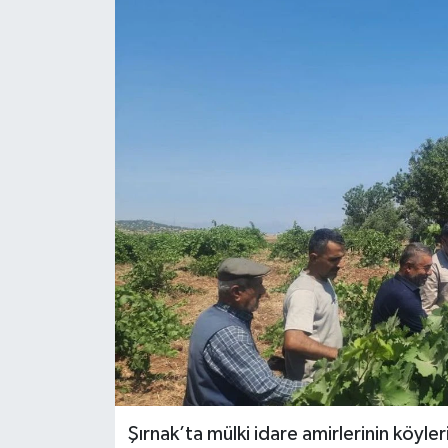
Siyaset
Spor
Teknoloji
Yazarlar
Şırnak’ta mülki idare amirlerinin köyler