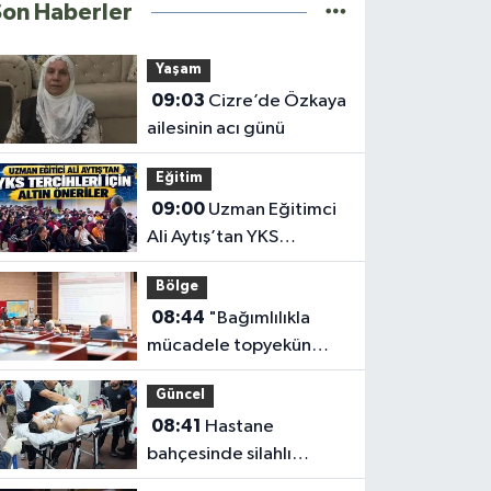
Son Haberler
Yaşam
09:03
Cizre’de Özkaya
ailesinin acı günü
Eğitim
09:00
Uzman Eğitimci
Ali Aytış’tan YKS
Tercihleri İçin Altın
Bölge
Öneriler
08:44
"Bağımlılıkla
mücadele topyekün
olmalı"
Güncel
08:41
Hastane
bahçesinde silahlı
saldırı: 1'i çocuk 2 yaralı