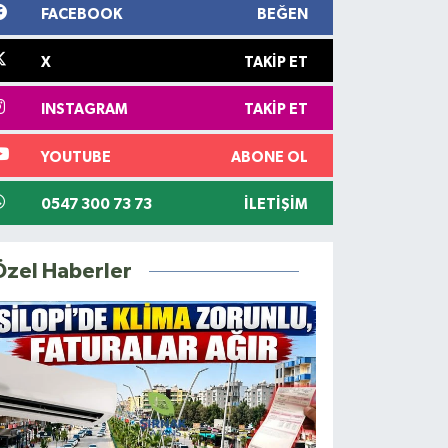
FACEBOOK
BEĞEN
X
TAKIP ET
INSTAGRAM
TAKIP ET
YOUTUBE
ABONE OL
0547 300 73 73
İLETIŞIM
Özel Haberler