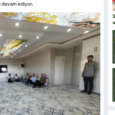
ı devam ediyor.
S
a