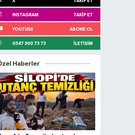
X
TAKIP ET
INSTAGRAM
TAKIP ET
YOUTUBE
ABONE OL
0547 300 73 73
İLETIŞIM
Özel Haberler