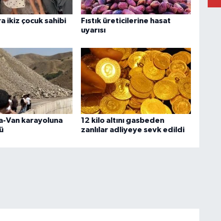
ra ikiz çocuk sahibi
Fıstık üreticilerine hasat
uyarısı
-Van karayoluna
12 kilo altını gasbeden
ü
zanlılar adliyeye sevk edildi