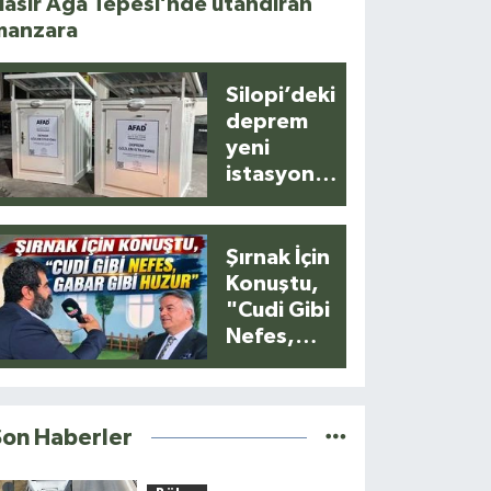
asır Ağa Tepesi’nde utandıran
manzara
Silopi’deki
deprem
yeni
istasyonla
anlık
kaydedildi
Şırnak İçin
Konuştu,
"Cudi Gibi
Nefes,
Gabar Gibi
Huzur"
Son Haberler