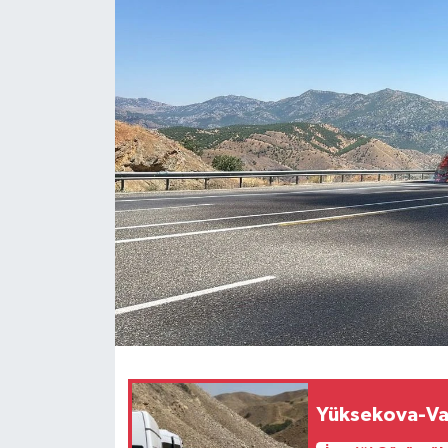
Siyaset
Spor
Teknoloji
Yazarlar
Yüksekova-Va