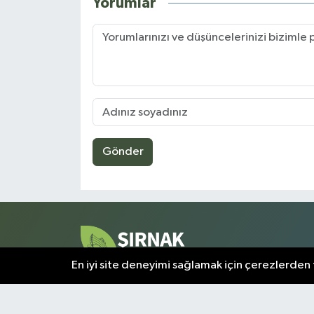
Yorumlar
Gönder
En iyi site deneyimi sağlamak için çerezlerden f
Şırnak ve çevresindeki tüm gelişmeler, bu sayfada a
olarak sunulmaktadır. Kentin nabzını tutan en kritik