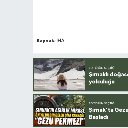
Kaynak:
İHA
EDITÖRÜN SEÇTIĞI
Şırnaklı doğas
yolculuğu
EDITÖRÜN SEÇTIĞI
Şırnak'ta Gez
Başladı