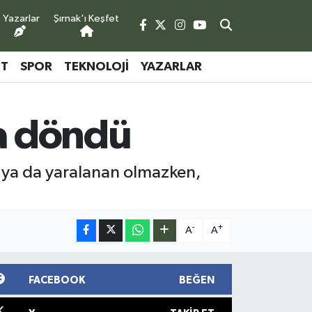
Yazarlar
Şırnak'ı Keşfet
ET
SPOR
TEKNOLOJI
YAZARLAR
na döndü
n ya da yaralanan olmazken,
-
+
A
A
FACEBOOK
BEĞEN