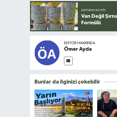
EDITÖRÜN SEÇTIĞI
Van Değil Şırna
Formülü
EDITÖR HAKKINDA
Ömer Ayda
Bunlar da ilginizi çekebilir