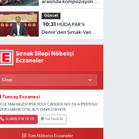
arasında kompozisyon
yarışması
Güncel
10:31
HÜDA PAR’lı
Demir’den Şırnak-Van
Karayolu Tepkisi
Şırnak Silopi Nöbetçi
Eczaneler
Tuncay Eczanesi
İCLE MAHALLESİ İPEK YOLU CADDESİ NO:59 A İPEKYOLU
ZERİ HABUR OTEL ALTI 04865181919
0 (486) 518 19 19
Yol Tarifi Al
Tüm Nöbetçi Eczaneler