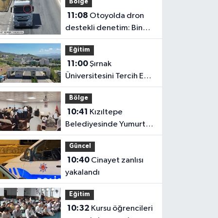
Bölge
11:08
Otoyolda dron
destekli denetim: Bin
123 araca ceza
Eğitim
11:00
Şırnak
Üniversitesini Tercih Et,
10 Bin TL Burs Al
Bölge
10:41
Kızıltepe
Belediyesinde Yumurtalı
ve Boyalı Protesto
Güncel
10:40
Cinayet zanlısı
yakalandı
Eğitim
10:32
Kursu öğrencileri