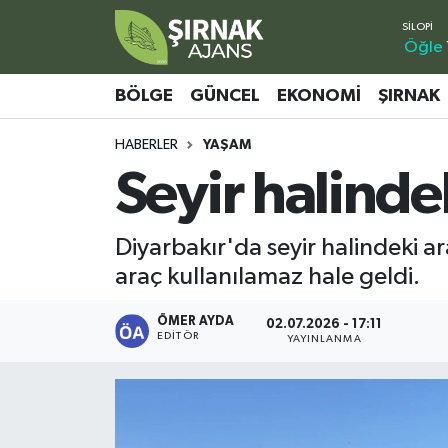
Öğle
Bölge
Şırnak Nöbetçi Eczaneler
BÖLGE
GÜNCEL
EKONOMI
ŞIRNAK
Güncel
Şırnak Hava Durumu
HABERLER
YAŞAM
Seyir halinde
Ekonomi
Şirnak Namaz Vakitleri
Şırnak
Şırnak Trafik Yoğunluk Haritası
Diyarbakır'da seyir halindeki 
araç kullanılamaz hale geldi.
Yaşam
Süper Lig Puan Durumu ve Fikstür
ÖMER AYDA
02.07.2026 - 17:11
Sağlık
Tüm Manşetler
EDITÖR
YAYINLANMA
Eğitim
Son Dakika Haberleri
Kültür - Sanat
Haber Arşivi