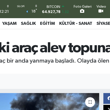
BITCOIN
Foto Galeri
Video
64.927,78
1.32
°
18
12:21
DOLAR
47,5894
0.08
YAŞAM
SAĞLIK
EĞITIM
KÜLTÜR - SANAT
SIYAS
EURO
55,0398
-0.02
STERLİN
64,1581
0.16
ki araç alev topu
GRAM ALTIN
6527.85
0.54
BİST100
araç bir anda yanmaya başladı. Olayda öle
13.703
11