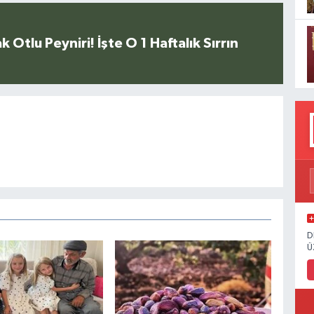
k Otlu Peyniri! İşte O 1 Haftalık Sırrın
D
Ü