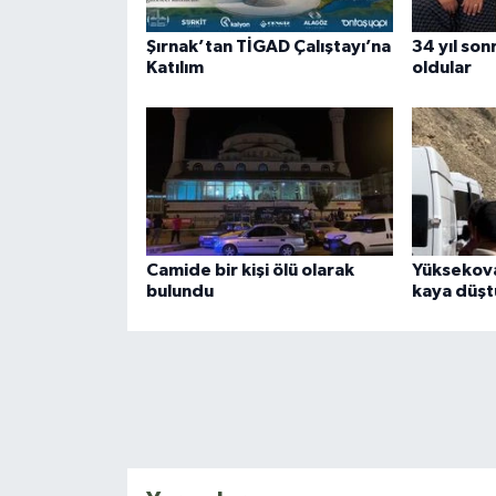
Şırnak’tan TİGAD Çalıştayı’na
34 yıl son
Katılım
oldular
Camide bir kişi ölü olarak
Yüksekova
bulundu
kaya düşt