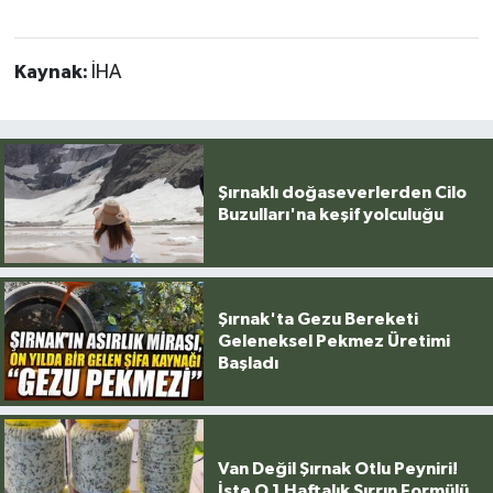
Kaynak:
İHA
Şırnaklı doğaseverlerden Cilo
Buzulları'na keşif yolculuğu
Şırnak'ta Gezu Bereketi
Geleneksel Pekmez Üretimi
Başladı
Van Değil Şırnak Otlu Peyniri!
İşte O 1 Haftalık Sırrın Formülü