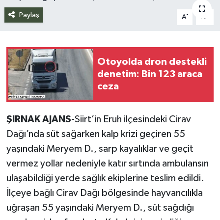
Paylaş
-
+
A
A
Siyaset
Spor
Otoyolda dron destekli
Teknoloji
denetim: Bin 123 araca
ceza
Yazarlar
ŞIRNAK AJANS
-Siirt’in Eruh ilçesindeki Cirav
Dağı’nda süt sağarken kalp krizi geçiren 55
yaşındaki Meryem D., sarp kayalıklar ve geçit
vermez yollar nedeniyle katır sırtında ambulansın
ulaşabildiği yerde sağlık ekiplerine teslim edildi.
İlçeye bağlı Cirav Dağı bölgesinde hayvancılıkla
uğraşan 55 yaşındaki Meryem D., süt sağdığı