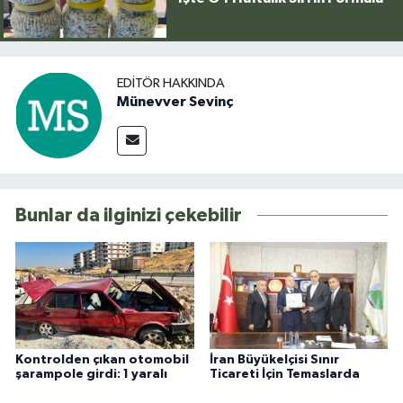
EDITÖR HAKKINDA
Münevver Sevinç
Bunlar da ilginizi çekebilir
Kontrolden çıkan otomobil
İran Büyükelçisi Sınır
şarampole girdi: 1 yaralı
Ticareti İçin Temaslarda