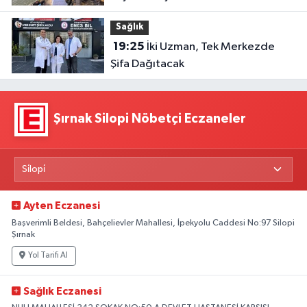
Sağlık
19:25
İki Uzman, Tek Merkezde
Şifa Dağıtacak
Şırnak Silopi Nöbetçi Eczaneler
Ayten Eczanesi
Başverimli Beldesi, Bahçelievler Mahallesi, İpekyolu Caddesi No:97 Silopi
Şırnak
Yol Tarifi Al
Sağlık Eczanesi