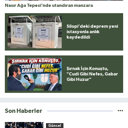
Nasır Ağa Tepesi’nde utandıran manzara
Silopi’deki deprem yeni
istasyonla anlık
kaydedildi
Şırnak İçin Konuştu,
"Cudi Gibi Nefes, Gabar
Gibi Huzur"
Son Haberler
Güncel