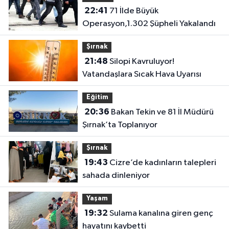
22:41
71 İlde Büyük
Operasyon,1.302 Şüpheli Yakalandı
Şırnak
21:48
Silopi Kavruluyor!
Vatandaşlara Sıcak Hava Uyarısı
Eğitim
20:36
Bakan Tekin ve 81 İl Müdürü
Şırnak’ta Toplanıyor
Şırnak
19:43
Cizre’de kadınların talepleri
sahada dinleniyor
Yaşam
19:32
Sulama kanalına giren genç
hayatını kaybetti