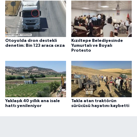
Otoyolda dron destekli
Kızıltepe Belediyesinde
denetim: Bin 123 araca ceza
Yumurtalı ve Boyalı
Protesto
Yaklaşık 40 yıllık ana isale
Takla atan traktörün
hattı yenileniyor
sürücüsü hayatını kaybetti