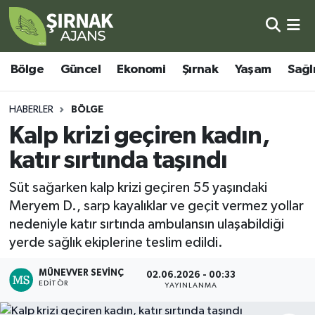
Bölge
Şırnak Nöbetçi Eczaneler
Bölge
Güncel
Ekonomi
Şırnak
Yaşam
Sağl
Güncel
Şırnak Hava Durumu
HABERLER
BÖLGE
Ekonomi
Şirnak Namaz Vakitleri
Kalp krizi geçiren kadın,
katır sırtında taşındı
Şırnak
Şırnak Trafik Yoğunluk Haritası
Süt sağarken kalp krizi geçiren 55 yaşındaki
Yaşam
Süper Lig Puan Durumu ve Fikstür
Meryem D., sarp kayalıklar ve geçit vermez yollar
nedeniyle katır sırtında ambulansın ulaşabildiği
Sağlık
Tüm Manşetler
yerde sağlık ekiplerine teslim edildi.
Eğitim
Son Dakika Haberleri
MÜNEVVER SEVINÇ
02.06.2026 - 00:33
EDITÖR
YAYINLANMA
Kültür - Sanat
Haber Arşivi