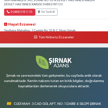
NUH MAHALLESİ 342.SOKAK NO:50 A DEVLET HASTANESİ KARŞISI
DEVLET HASTANESİ KARŞISI 04865181133
0 (486) 518 11 33
Yol Tarifi Al
Hayat Eczanesi
Yeşiltepe Mahallesi, 1.Cadde No:10 B-C Silopi Şırnak
Tüm Nöbetçi Eczaneler
0 (486) 518 72 47
Yol Tarifi Al
Umut Eczanesi
Yenişehir Mahallesi, 8.Cadde No:53 A Silopi Şırnak
0 (486) 518 70 07
Yol Tarifi Al
Şırnak ve çevresindeki tüm gelişmeler, bu sayfada anlık olarak
sunulmaktadır. Kentin nabzını tutan en kritik bilgiler, doğrulanmış
kaynaklardan derlenerek okuyuculara aktarılır.
CUDİ MAH. 3.CAD GÜL APT. NO: 1 DAİRE 4 SİLOPİ ŞIRNAK