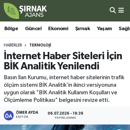
Bölge
Şırnak Nöbetçi Eczaneler
Bölge
Güncel
Ekonomi
Şırnak
Yaşam
Sağl
Güncel
Şırnak Hava Durumu
HABERLER
TEKNOLOJI
Ekonomi
Şirnak Namaz Vakitleri
İnternet Haber Siteleri İçin
BİK Analitik Yenilendi
Şırnak
Şırnak Trafik Yoğunluk Haritası
Basın İlan Kurumu, internet haber sitelerinin trafik
Yaşam
Süper Lig Puan Durumu ve Fikstür
ölçüm sistemi BİK Analitik'in ikinci versiyonuna
uygun olarak "BİK Analitik Kullanım Koşulları ve
Sağlık
Tüm Manşetler
Ölçümleme Politikası" belgesini revize etti.
Eğitim
Son Dakika Haberleri
ÖMER AYDA
06.07.2026 - 19:39
EDITÖR
YAYINLANMA
Kültür - Sanat
Haber Arşivi