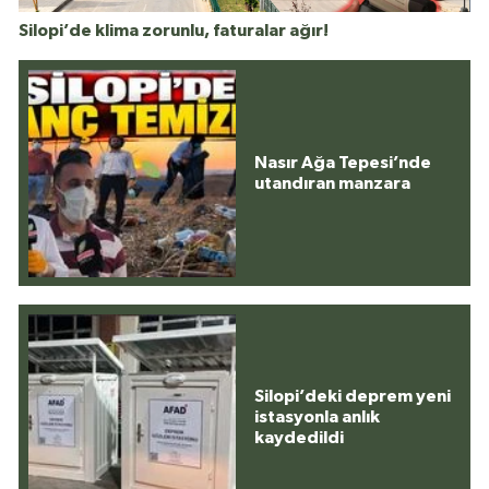
Silopi’de klima zorunlu, faturalar ağır!
Nasır Ağa Tepesi’nde
utandıran manzara
Silopi’deki deprem yeni
istasyonla anlık
kaydedildi