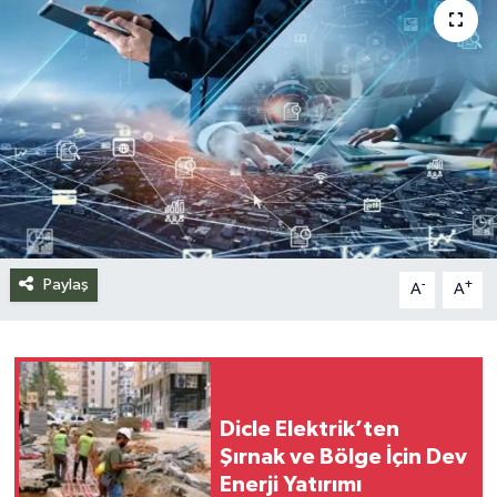
Siyaset
Spor
Teknoloji
Yazarlar
Paylaş
-
+
A
A
Dicle Elektrik’ten
Şırnak ve Bölge İçin Dev
Enerji Yatırımı