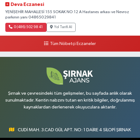
Deva Eczanesi
YENİŞEHİR MAHALLESİ 155 SOKAK NO:12 A Hastanes arkası ve Nevroz
parkının yanı 04865029841
0 (486) 502 98 41
Yol Tarifi Al
Tüm Nöbetçi Eczaneler
Şırnak ve çevresindeki tüm gelişmeler, bu sayfada anlık olarak
sunulmaktadır. Kentin nabzını tutan en kritik bilgiler, doğrulanmış
kaynaklardan derlenerek okuyuculara aktarılır.
CUDİ MAH. 3.CAD GÜL APT. NO: 1 DAİRE 4 SİLOPİ ŞIRNAK