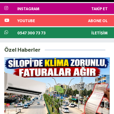
INSTAGRAM
TAKIP ET
YOUTUBE
ABONE OL
0547 300 73 73
İLETIŞIM
Özel Haberler