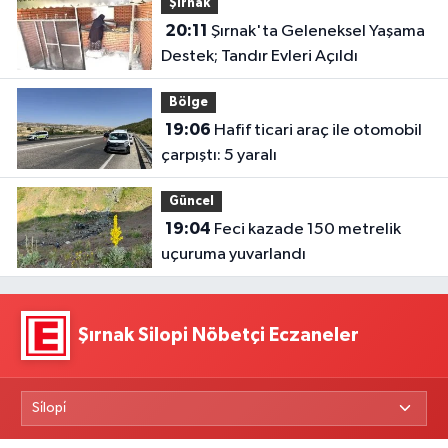
Şırnak
20:11
Şırnak'ta Geleneksel Yaşama
Destek; Tandır Evleri Açıldı
Bölge
19:06
Hafif ticari araç ile otomobil
çarpıştı: 5 yaralı
Güncel
19:04
Feci kazade 150 metrelik
uçuruma yuvarlandı
Şırnak Silopi Nöbetçi Eczaneler