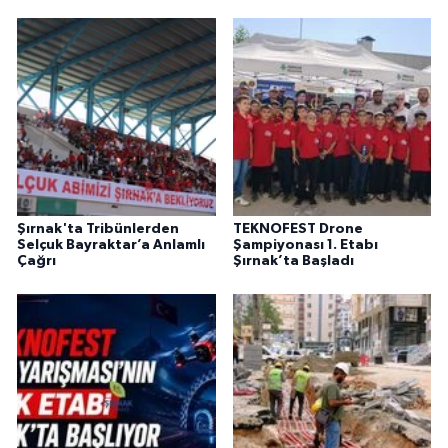
Şırnak'ta Tribünlerden
TEKNOFEST Drone
Selçuk Bayraktar’a Anlamlı
Şampiyonası 1. Etabı
Çağrı
Şırnak’ta Başladı