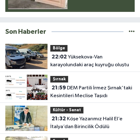
Son Haberler
Bölge
22:02
Yüksekova-Van
karayolundaki araç kuyruğu oluştu
Şırnak
21:59
DEM Partili İrmez Şırnak'taki
Kesintileri Meclise Taşıdı
Kültür - Sanat
21:32
Köşe Yazarımız Halil El’e
İtalya’dan Birincilik Ödülü