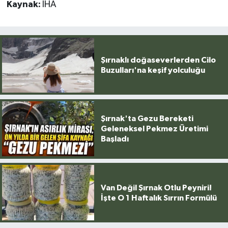
Kaynak:
İHA
Şırnaklı doğaseverlerden Cilo
Buzulları'na keşif yolculuğu
Şırnak'ta Gezu Bereketi
Geleneksel Pekmez Üretimi
Başladı
Van Değil Şırnak Otlu Peyniri!
İşte O 1 Haftalık Sırrın Formülü