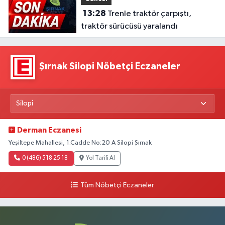
13:28
Trenle traktör çarpıştı,
traktör sürücüsü yaralandı
Şırnak Silopi Nöbetçi Eczaneler
Derman Eczanesi
Yeşiltepe Mahallesi, 1.Cadde No:20 A Silopi Şırnak
0 (486) 518 25 18
Yol Tarifi Al
Tüm Nöbetçi Eczaneler