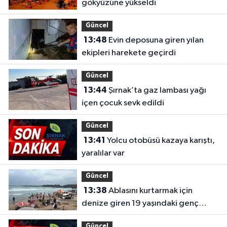
gökyüzüne yükseldi
Güncel
13:48
Evin deposuna giren yılan
ekipleri harekete geçirdi
Güncel
13:44
Şırnak’ta gaz lambası yağı
içen çocuk sevk edildi
Güncel
13:41
Yolcu otobüsü kazaya karıştı,
yaralılar var
Güncel
13:38
Ablasını kurtarmak için
denize giren 19 yaşındaki genç
hayatını kaybetti
Güncel