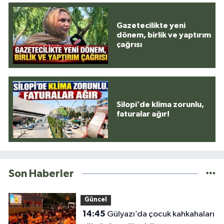
Gazetecilikte yeni
dönem, birlik ve yaptırım
çağrısı
Silopi’de klima zorunlu,
faturalar ağır!
Son Haberler
Güncel
14:45
Gülyazı’da çocuk kahkahaları