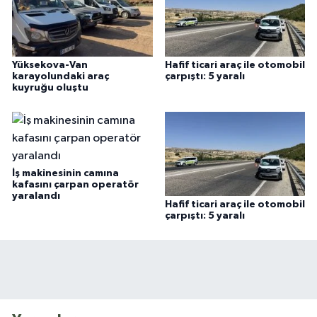
Yüksekova-Van
Hafif ticari araç ile otomobil
karayolundaki araç
çarpıştı: 5 yaralı
kuyruğu oluştu
İş makinesinin camına
kafasını çarpan operatör
yaralandı
Hafif ticari araç ile otomobil
çarpıştı: 5 yaralı