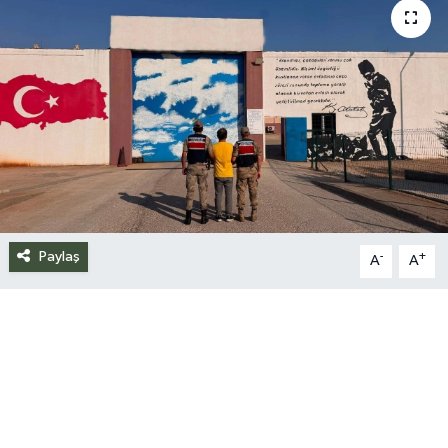
Siyaset
Spor
Teknoloji
Yazarlar
Paylaş
-
+
A
A