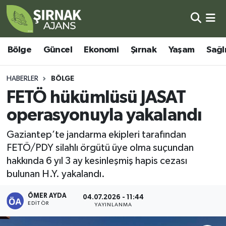
Bölge
Şırnak Nöbetçi Eczaneler
Bölge
Güncel
Ekonomi
Şırnak
Yaşam
Sağl
Güncel
Şırnak Hava Durumu
HABERLER
BÖLGE
Ekonomi
Şirnak Namaz Vakitleri
FETÖ hükümlüsü JASAT
operasyonuyla yakalandı
Şırnak
Şırnak Trafik Yoğunluk Haritası
Gaziantep’te jandarma ekipleri tarafından
Yaşam
Süper Lig Puan Durumu ve Fikstür
FETÖ/PDY silahlı örgütü üye olma suçundan
hakkında 6 yıl 3 ay kesinleşmiş hapis cezası
Sağlık
Tüm Manşetler
bulunan H.Y. yakalandı.
Eğitim
Son Dakika Haberleri
ÖMER AYDA
04.07.2026 - 11:44
EDITÖR
YAYINLANMA
Kültür - Sanat
Haber Arşivi