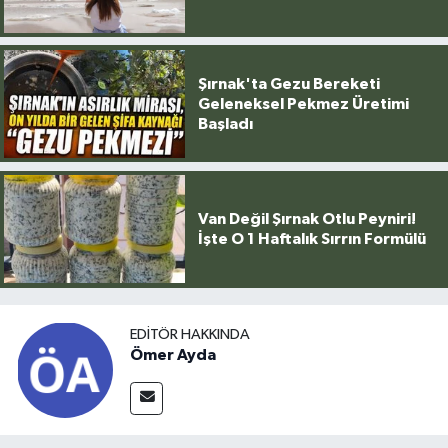
Şırnak'ta Gezu Bereketi
Geleneksel Pekmez Üretimi
Başladı
Van Değil Şırnak Otlu Peyniri!
İşte O 1 Haftalık Sırrın Formülü
EDITÖR HAKKINDA
Ömer Ayda