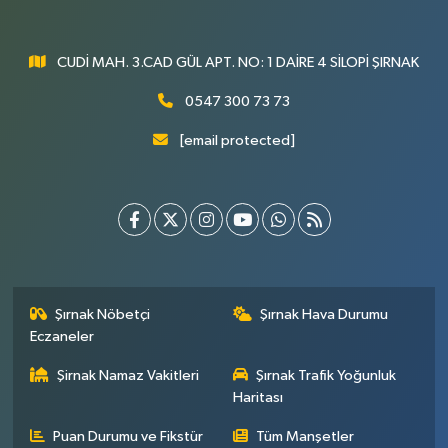
CUDİ MAH. 3.CAD GÜL APT. NO: 1 DAİRE 4 SİLOPİ ŞIRNAK
0547 300 73 73
[email protected]
Şırnak Nöbetçi
Şırnak Hava Durumu
Eczaneler
Şirnak Namaz Vakitleri
Şırnak Trafik Yoğunluk
Haritası
Puan Durumu ve Fikstür
Tüm Manşetler