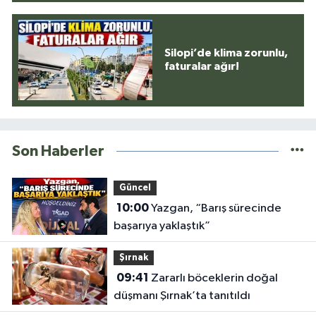
Silopi’de klima zorunlu,
faturalar ağır!
Son Haberler
Güncel
10:00
Yazgan, “Barış sürecinde
başarıya yaklaştık”
Şırnak
09:41
Zararlı böceklerin doğal
düşmanı Şırnak’ta tanıtıldı