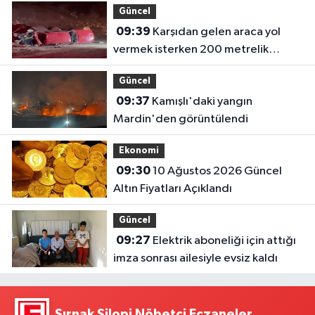
Güncel
09:39
Karşıdan gelen araca yol
vermek isterken 200 metrelik
uçuruma yuvarlandı
Güncel
09:37
Kamışlı'daki yangın
Mardin'den görüntülendi
Ekonomi
09:30
10 Ağustos 2026 Güncel
Altın Fiyatları Açıklandı
Güncel
09:27
Elektrik aboneliği için attığı
imza sonrası ailesiyle evsiz kaldı
Şırnak Silopi Nöbetçi Eczaneler