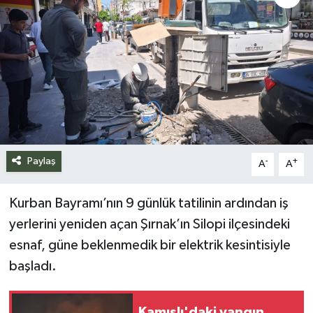
Siyaset
Spor
Teknoloji
Yazarlar
Paylaş
-
+
A
A
Kurban Bayramı’nın 9 günlük tatilinin ardından iş
yerlerini yeniden açan Şırnak’ın Silopi ilçesindeki
esnaf, güne beklenmedik bir elektrik kesintisiyle
başladı.
Kamışlı'daki yangın