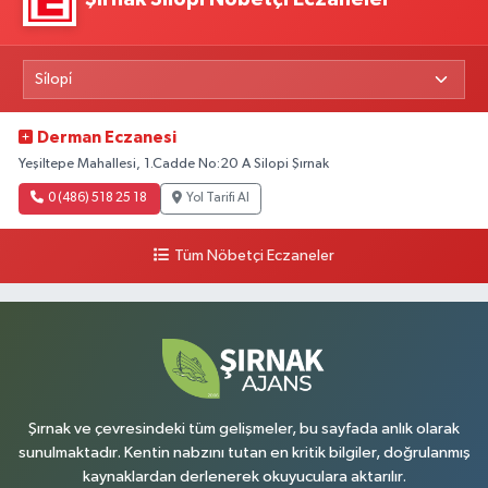
Derman Eczanesi
Yeşiltepe Mahallesi, 1.Cadde No:20 A Silopi Şırnak
0 (486) 518 25 18
Yol Tarifi Al
Tüm Nöbetçi Eczaneler
Şırnak ve çevresindeki tüm gelişmeler, bu sayfada anlık olarak
sunulmaktadır. Kentin nabzını tutan en kritik bilgiler, doğrulanmış
kaynaklardan derlenerek okuyuculara aktarılır.