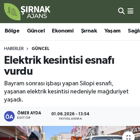
Bölge
Şırnak Nöbetçi Eczaneler
Bölge
Güncel
Ekonomi
Şırnak
Yaşam
Sağl
Güncel
Şırnak Hava Durumu
HABERLER
GÜNCEL
Ekonomi
Şirnak Namaz Vakitleri
Elektrik kesintisi esnafı
vurdu
Şırnak
Şırnak Trafik Yoğunluk Haritası
Bayram sonrası işbaşı yapan Silopi esnafı,
Yaşam
Süper Lig Puan Durumu ve Fikstür
yaşanan elektrik kesintisi nedeniyle mağduriyet
yaşadı.
Sağlık
Tüm Manşetler
ÖMER AYDA
01.06.2026 - 13:54
EDITÖR
Eğitim
Son Dakika Haberleri
YAYINLANMA
Kültür - Sanat
Haber Arşivi