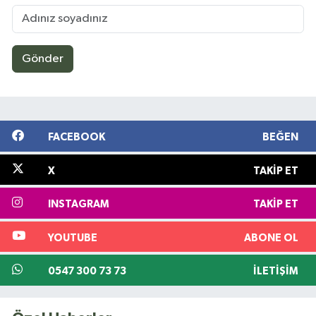
Gönder
FACEBOOK
BEĞEN
X
TAKIP ET
INSTAGRAM
TAKIP ET
YOUTUBE
ABONE OL
0547 300 73 73
İLETIŞIM