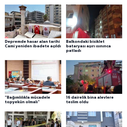
Depremde hasar alan tarihi
Balkondaki bisiklet
Cami yeniden ibadete açıldı
bataryası aşırı ısınınca
patladı
"Bağımlılıkla mücadele
16 dairelik bina alevlere
topyekün olmalı"
teslim oldu