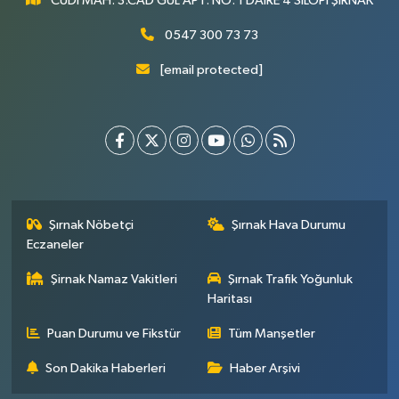
CUDİ MAH. 3.CAD GÜL APT. NO: 1 DAİRE 4 SİLOPİ ŞIRNAK
0547 300 73 73
[email protected]
Şırnak Nöbetçi
Şırnak Hava Durumu
Eczaneler
Şirnak Namaz Vakitleri
Şırnak Trafik Yoğunluk
Haritası
Puan Durumu ve Fikstür
Tüm Manşetler
Son Dakika Haberleri
Haber Arşivi