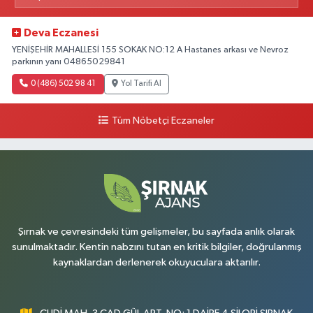
Deva Eczanesi
YENİŞEHİR MAHALLESİ 155 SOKAK NO:12 A Hastanes arkası ve Nevroz
parkının yanı 04865029841
0 (486) 502 98 41
Yol Tarifi Al
Tüm Nöbetçi Eczaneler
Şırnak ve çevresindeki tüm gelişmeler, bu sayfada anlık olarak
sunulmaktadır. Kentin nabzını tutan en kritik bilgiler, doğrulanmış
kaynaklardan derlenerek okuyuculara aktarılır.