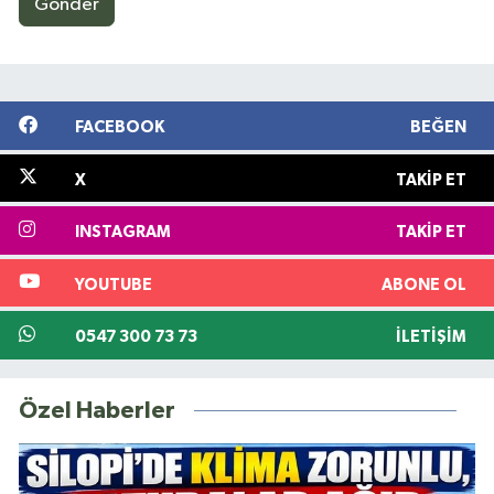
Gönder
FACEBOOK
BEĞEN
X
TAKIP ET
INSTAGRAM
TAKIP ET
YOUTUBE
ABONE OL
0547 300 73 73
İLETIŞIM
Özel Haberler