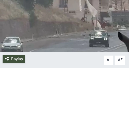
Siyaset
Spor
Teknoloji
Yazarlar
Paylaş
-
+
A
A