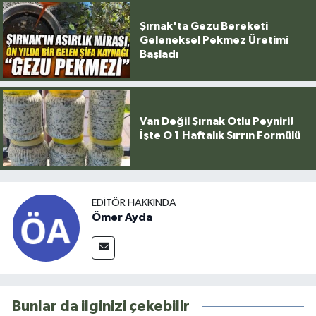
Şırnak'ta Gezu Bereketi
Geleneksel Pekmez Üretimi
Başladı
Van Değil Şırnak Otlu Peyniri!
İşte O 1 Haftalık Sırrın Formülü
EDITÖR HAKKINDA
Ömer Ayda
Bunlar da ilginizi çekebilir