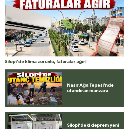
Silopi’de klima zorunlu, faturalar ağır!
Nasır Ağa Tepesi’nde
utandıran manzara
Silopi’deki deprem yeni