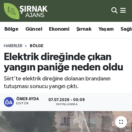
Bölge
Şırnak Nöbetçi Eczaneler
Bölge
Güncel
Ekonomi
Şırnak
Yaşam
Sağl
Güncel
Şırnak Hava Durumu
HABERLER
BÖLGE
Ekonomi
Şirnak Namaz Vakitleri
Elektrik direğinde çıkan
yangın paniğe neden oldu
Şırnak
Şırnak Trafik Yoğunluk Haritası
Siirt'te elektrik direğine dolanan brandanın
Yaşam
Süper Lig Puan Durumu ve Fikstür
tutuşması sonucu yangın çıktı.
Sağlık
Tüm Manşetler
ÖMER AYDA
07.07.2026 - 00:09
EDITÖR
YAYINLANMA
Eğitim
Son Dakika Haberleri
Kültür - Sanat
Haber Arşivi