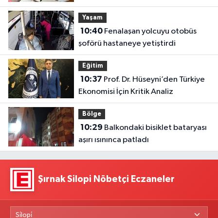
Yaşam
10:40
Fenalaşan yolcuyu otobüs
şoförü hastaneye yetiştirdi
Eğitim
10:37
Prof. Dr. Hüseyni’den Türkiye
Ekonomisi İçin Kritik Analiz
Bölge
10:29
Balkondaki bisiklet bataryası
aşırı ısınınca patladı
Şırnak Silopi Nöbetçi Eczaneler