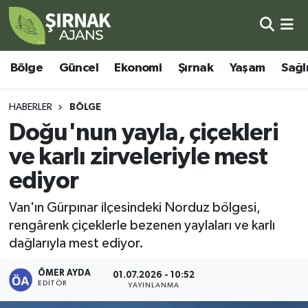
Bölge
Şırnak Nöbetçi Eczaneler
Bölge
Güncel
Ekonomi
Şırnak
Yaşam
Sağl
Güncel
Şırnak Hava Durumu
HABERLER
BÖLGE
Ekonomi
Şirnak Namaz Vakitleri
Doğu'nun yayla, çiçekleri
ve karlı zirveleriyle mest
Şırnak
Şırnak Trafik Yoğunluk Haritası
ediyor
Yaşam
Süper Lig Puan Durumu ve Fikstür
Van'ın Gürpınar ilçesindeki Norduz bölgesi,
rengârenk çiçeklerle bezenen yaylaları ve karlı
Sağlık
Tüm Manşetler
dağlarıyla mest ediyor.
Eğitim
Son Dakika Haberleri
ÖMER AYDA
01.07.2026 - 10:52
EDITÖR
YAYINLANMA
Kültür - Sanat
Haber Arşivi