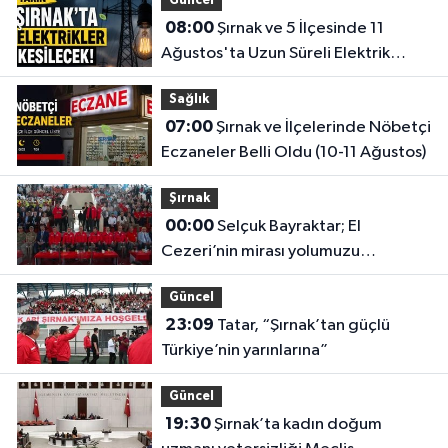
Güncel
08:00
Şırnak ve 5 İlçesinde 11
Ağustos'ta Uzun Süreli Elektrik
Kesintisi Yapılacak
Sağlık
07:00
Şırnak ve İlçelerinde Nöbetçi
Eczaneler Belli Oldu (10-11 Ağustos)
Şırnak
00:00
Selçuk Bayraktar; El
Cezeri’nin mirası yolumuzu
aydınlatıyor
Güncel
23:09
Tatar, “Şırnak’tan güçlü
Türkiye’nin yarınlarına”
Güncel
19:30
Şırnak’ta kadın doğum