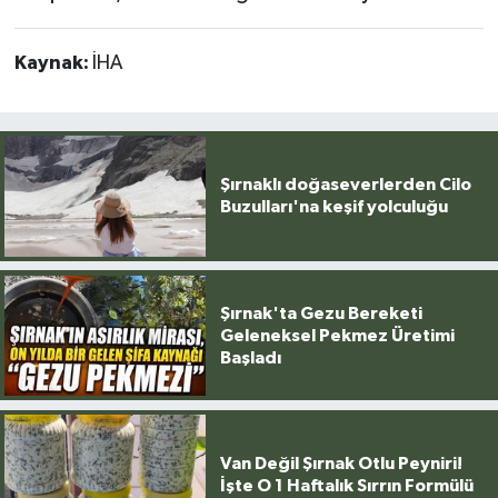
Kaynak:
İHA
Şırnaklı doğaseverlerden Cilo
Buzulları'na keşif yolculuğu
Şırnak'ta Gezu Bereketi
Geleneksel Pekmez Üretimi
Başladı
Van Değil Şırnak Otlu Peyniri!
İşte O 1 Haftalık Sırrın Formülü