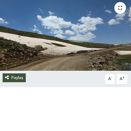
Siyaset
Spor
Teknoloji
Yazarlar
Paylaş
-
+
A
A