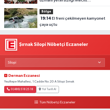
uzmanı yetersizliği Meclis
gündeminde
Bölge
19:14
El freni çekilmeyen kamyonet
çaya uçtu
Şırnak Silopi Nöbetçi Eczaneler
Derman Eczanesi
Yeşiltepe Mahallesi, 1.Cadde No:20 A Silopi Şırnak
0 (486) 518 25 18
Yol Tarifi Al
Tüm Nöbetçi Eczaneler