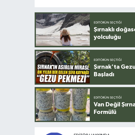
EDITÖRÜN SEÇTIĞI
Şırnaklı doğas
yolculuğu
EDITÖRÜN SEÇTIĞI
Şırnak'ta Gez
Başladı
EDITÖRÜN SEÇTIĞI
Van Değil Şırna
Formülü