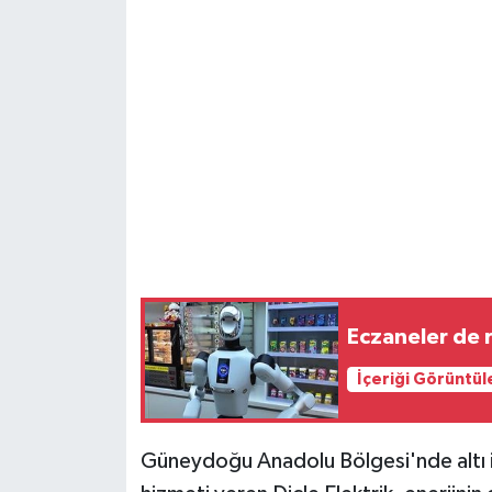
Eczaneler de r
İçeriği Görüntül
Güneydoğu Anadolu Bölgesi'nde altı ild