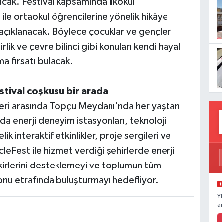
yacak. Festival kapsamında ilkokul
ı ile ortaokul öğrencilerine yönelik hikâye
 açıklanacak. Böylece çocuklar ve gençler
irlik ve çevre bilinci gibi konuları kendi hayal
a fırsatı bulacak.
estival coşkusu bir arada
hleri arasında Topçu Meydanı'nda her yaştan
nda enerji deneyim istasyonları, teknoloji
ik interaktif etkinlikler, proje sergileri ve
cleFest ile hizmet verdiği şehirlerde enerji
 fikirlerini desteklemeyi ve toplumun tüm
yonu etrafında buluşturmayı hedefliyor.
Y
a