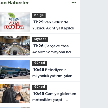
Son Haberler
Bölge
11:29
Van Gölü’nde
Yüzücü Akıntıya Kapıldı
Siyaset
11:26
Çerçeve Yasa
Adalet Komisyonu’ndan
Geçti
Güncel
10:48
Belediyenin
milyonluk yatırımı yılan
hikayesine döndü
Güncel
10:45
Camiye giderken
motosiklet çarptı:
Hayatını kaybetti