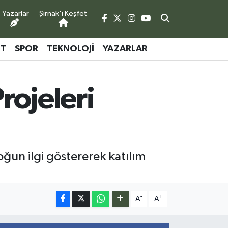
Yazarlar
Şırnak'ı Keşfet
ET
SPOR
TEKNOLOJI
YAZARLAR
rojeleri
yoğun ilgi göstererek katılım
-
+
A
A