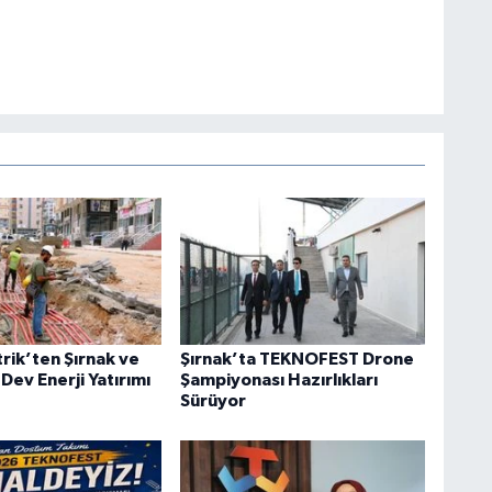
trik’ten Şırnak ve
Şırnak’ta TEKNOFEST Drone
 Dev Enerji Yatırımı
Şampiyonası Hazırlıkları
Sürüyor