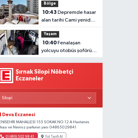
Bölge
10:43
Depremde hasar
alan tarihi Cami yeniden
ibadete açıldı
Yaşam
10:40
Fenalaşan
yolcuyu otobüs şoförü
hastaneye yetiştirdi
Şırnak Silopi Nöbetçi
Eczaneler
Deva Eczanesi
ENİŞEHİR MAHALLESİ 155 SOKAK NO:12 A Hastanes
rkası ve Nevroz parkının yanı 04865029841
0 (486) 502 98 41
Yol Tarifi Al