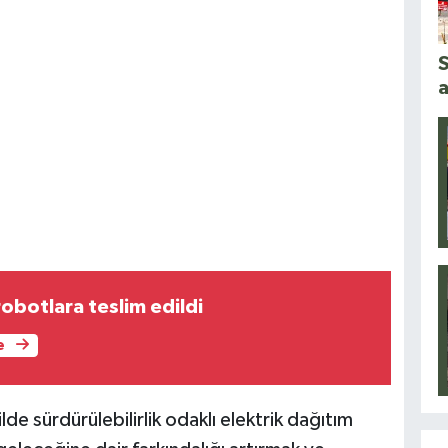
S
a
obotlara teslim edildi
e
e sürdürülebilirlik odaklı elektrik dağıtım