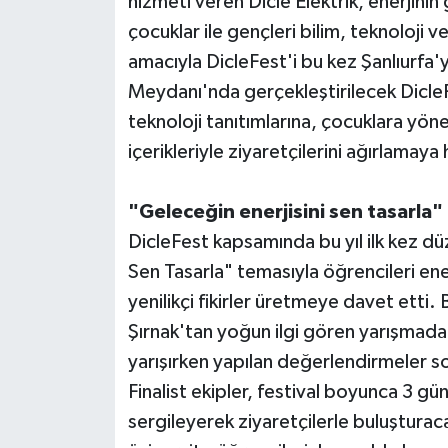
hizmeti veren Dicle Elektrik, enerjinin
çocuklar ile gençleri bilim, teknoloji
amacıyla DicleFest'i bu kez Şanlıurfa'
Meydanı'nda gerçekleştirilecek DicleF
teknoloji tanıtımlarına, çocuklara yöne
içerikleriyle ziyaretçilerini ağırlamaya 
"Geleceğin enerjisini sen tasarla"
DicleFest kapsamında bu yıl ilk kez dü
Sen Tasarla" temasıyla öğrencileri enerj
yenilikçi fikirler üretmeye davet etti. 
Şırnak'tan yoğun ilgi gören yarışmada l
yarışırken yapılan değerlendirmeler s
Finalist ekipler, festival boyunca 3 gü
sergileyerek ziyaretçilerle buluşturaca