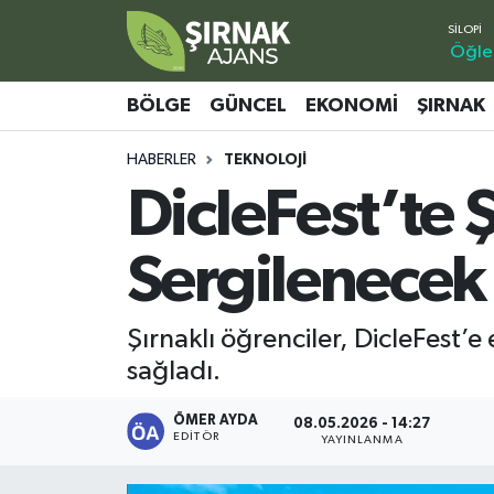
Öğle
Bölge
Şırnak Nöbetçi Eczaneler
BÖLGE
GÜNCEL
EKONOMI
ŞIRNAK
Güncel
Şırnak Hava Durumu
HABERLER
TEKNOLOJI
DicleFest’te Ş
Ekonomi
Şirnak Namaz Vakitleri
Şırnak
Şırnak Trafik Yoğunluk Haritası
Sergilenecek
Yaşam
Süper Lig Puan Durumu ve Fikstür
Şırnaklı öğrenciler, DicleFest’e 
Sağlık
Tüm Manşetler
sağladı.
Eğitim
Son Dakika Haberleri
ÖMER AYDA
08.05.2026 - 14:27
EDITÖR
YAYINLANMA
Kültür - Sanat
Haber Arşivi