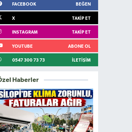
FACEBOOK
BEĞEN
X
TAKIP ET
INSTAGRAM
TAKIP ET
YOUTUBE
ABONE OL
0547 300 73 73
İLETIŞIM
Özel Haberler