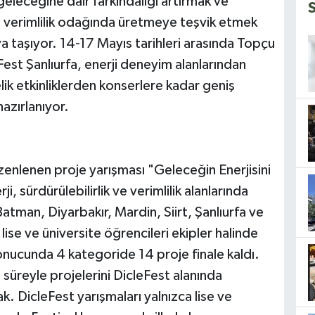
 geleceğine dair farkındalığı artırmak ve
 ve verimlilik odağında üretmeye teşvik etmek
ya taşıyor. 14-17 Mayıs tarihleri arasında Topçu
est Şanlıurfa, enerji deneyim alanlarından
lik etkinliklerden konserlere kadar geniş
hazırlanıyor.
zenlenen proje yarışması "Geleceğin Enerjisini
i, sürdürülebilirlik ve verimlilik alanlarında
Batman, Diyarbakır, Mardin, Siirt, Şanlıurfa ve
ise ve üniversite öğrencileri ekipler halinde
onucunda 4 kategoride 14 proje finale kaldı.
n süreyle projelerini DicleFest alanında
k. DicleFest yarışmaları yalnızca lise ve