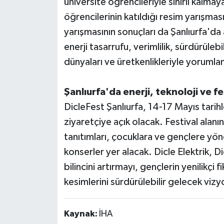
üniversite öğrencileriyle sınırlı kalma
öğrencilerinin katıldığı resim yarışmas
yarışmasının sonuçları da Şanlıurfa'da
enerji tasarrufu, verimlilik, sürdürülebil
dünyaları ve üretkenlikleriyle yorumlam
Şanlıurfa'da enerji, teknoloji ve f
DicleFest Şanlıurfa, 14-17 Mayıs tari
ziyaretçiye açık olacak. Festival alanı
tanıtımları, çocuklara ve gençlere yönel
konserler yer alacak. Dicle Elektrik, Di
bilincini artırmayı, gençlerin yenilikçi
kesimlerini sürdürülebilir gelecek viz
Kaynak:
İHA