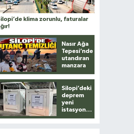
ilopi’de klima zorunlu, faturalar
ğır!
Nasır Ağa
Tepesi’nde
utandıran
manzara
Silopi’deki
deprem
yeni
istasyonla
anlık
kaydedildi