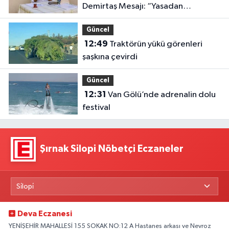
Demirtaş Mesajı: “Yasadan
Yararlanır”
Güncel
12:49
Traktörün yükü görenleri
şaşkına çevirdi
Güncel
12:31
Van Gölü’nde adrenalin dolu
festival
Şırnak Silopi Nöbetçi Eczaneler
Deva Eczanesi
YENİŞEHİR MAHALLESİ 155 SOKAK NO:12 A Hastanes arkası ve Nevroz