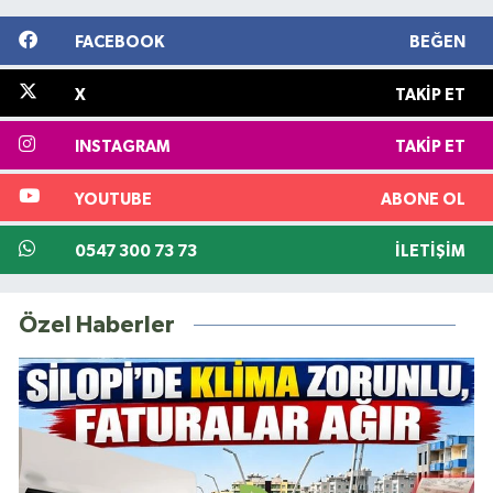
FACEBOOK
BEĞEN
X
TAKIP ET
INSTAGRAM
TAKIP ET
YOUTUBE
ABONE OL
0547 300 73 73
İLETIŞIM
Özel Haberler