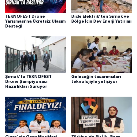
TEKNOFEST Drone
Dicle Elektrik’ten Şırnak ve
Yarışması’na Ücretsiz Ulaşım
Bölge İçin Dev Enerji Yatırımı
Desteği
Şırnak’ta TEKNOFEST
Geleceğin tasarımcıları
Drone Şampiyonası
teknolojiyle yetişiyor
Hazırlıkları Sürüyor
Cizre'nin Genç Mucitleri
Türkiye'de Bir İlk, Gece