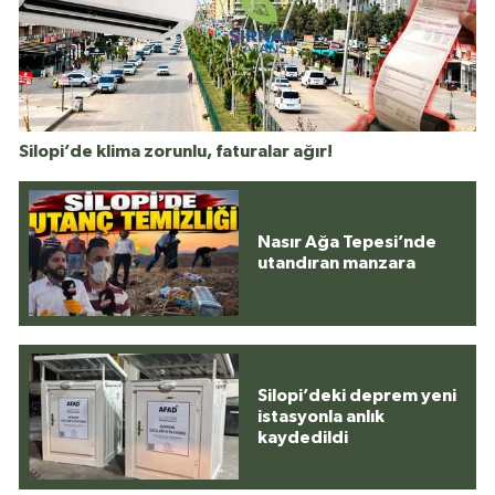
Silopi’de klima zorunlu, faturalar ağır!
Nasır Ağa Tepesi’nde
utandıran manzara
Silopi’deki deprem yeni
istasyonla anlık
kaydedildi