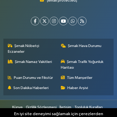
[email protected]
Şırnak Nöbetçi
Şırnak Hava Durumu
Eczaneler
Şirnak Namaz Vakitleri
Şırnak Trafik Yoğunluk
Haritası
Puan Durumu ve Fikstür
Tüm Manşetler
Son Dakika Haberleri
Haber Arşivi
Künye
Gizlilik Sözleşmesi
İletişim
Topluluk Kuralları
Yayın İlkeleri
En iyi site deneyimi sağlamak için çerezlerden