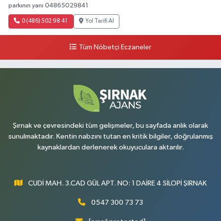
parkının yanı 04865029841
0 (486) 502 98 41
Yol Tarifi Al
Tüm Nöbetçi Eczaneler
Şırnak ve çevresindeki tüm gelişmeler, bu sayfada anlık olarak
sunulmaktadır. Kentin nabzını tutan en kritik bilgiler, doğrulanmış
kaynaklardan derlenerek okuyuculara aktarılır.
CUDİ MAH. 3.CAD GÜL APT. NO: 1 DAİRE 4 SİLOPİ ŞIRNAK
0547 300 73 73