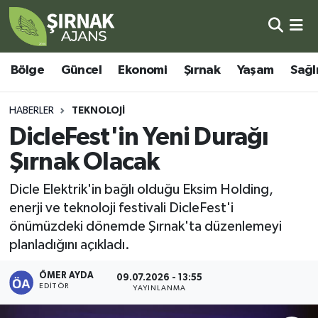
Bölge
Şırnak Nöbetçi Eczaneler
Bölge
Güncel
Ekonomi
Şırnak
Yaşam
Sağl
Güncel
Şırnak Hava Durumu
HABERLER
TEKNOLOJI
Ekonomi
Şirnak Namaz Vakitleri
DicleFest'in Yeni Durağı
Şırnak Olacak
Şırnak
Şırnak Trafik Yoğunluk Haritası
Dicle Elektrik'in bağlı olduğu Eksim Holding,
Yaşam
Süper Lig Puan Durumu ve Fikstür
enerji ve teknoloji festivali DicleFest'i
önümüzdeki dönemde Şırnak'ta düzenlemeyi
Sağlık
Tüm Manşetler
planladığını açıkladı.
Eğitim
Son Dakika Haberleri
ÖMER AYDA
09.07.2026 - 13:55
EDITÖR
YAYINLANMA
Kültür - Sanat
Haber Arşivi