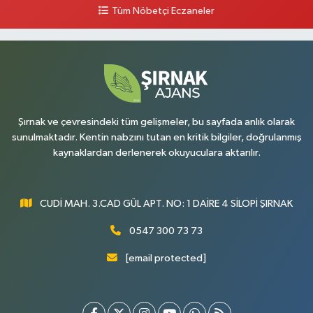
Tüm Nöbetçi Eczaneler
Şırnak ve çevresindeki tüm gelişmeler, bu sayfada anlık olarak
sunulmaktadır. Kentin nabzını tutan en kritik bilgiler, doğrulanmış
kaynaklardan derlenerek okuyuculara aktarılır.
CUDİ MAH. 3.CAD GÜL APT. NO: 1 DAİRE 4 SİLOPİ ŞIRNAK
0547 300 73 73
[email protected]