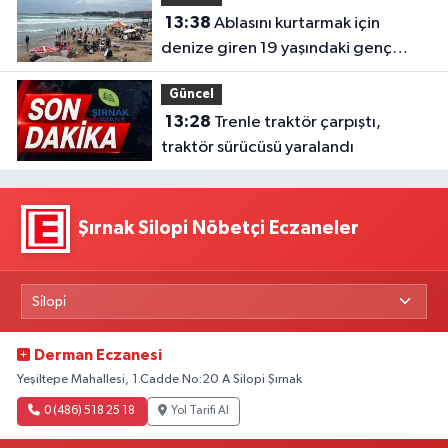
13:38
Ablasını kurtarmak için
denize giren 19 yaşındaki genç
hayatını kaybetti
Güncel
13:28
Trenle traktör çarpıştı,
traktör sürücüsü yaralandı
Şırnak Silopi Nöbetçi Eczaneler
Derman Eczanesi
Yeşiltepe Mahallesi, 1.Cadde No:20 A Silopi Şırnak
0 (486) 518 25 18
Yol Tarifi Al