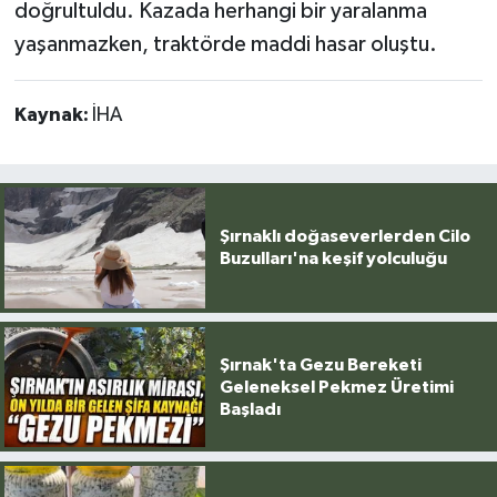
doğrultuldu. Kazada herhangi bir yaralanma
yaşanmazken, traktörde maddi hasar oluştu.
Kaynak:
İHA
Şırnaklı doğaseverlerden Cilo
Buzulları'na keşif yolculuğu
Şırnak'ta Gezu Bereketi
Geleneksel Pekmez Üretimi
Başladı