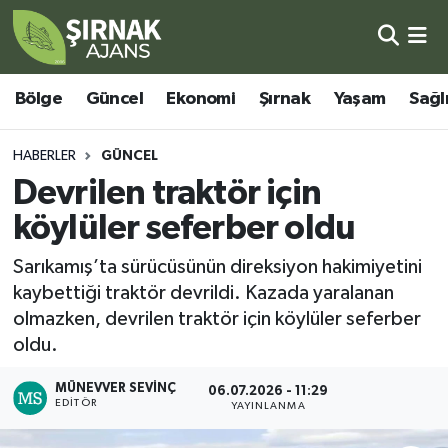
Bölge
Şırnak Nöbetçi Eczaneler
Bölge
Güncel
Ekonomi
Şırnak
Yaşam
Sağl
Güncel
Şırnak Hava Durumu
HABERLER
GÜNCEL
Ekonomi
Şirnak Namaz Vakitleri
Devrilen traktör için
köylüler seferber oldu
Şırnak
Şırnak Trafik Yoğunluk Haritası
Sarıkamış’ta sürücüsünün direksiyon hakimiyetini
Yaşam
Süper Lig Puan Durumu ve Fikstür
kaybettiği traktör devrildi. Kazada yaralanan
olmazken, devrilen traktör için köylüler seferber
Sağlık
Tüm Manşetler
oldu.
Eğitim
Son Dakika Haberleri
MÜNEVVER SEVINÇ
06.07.2026 - 11:29
EDITÖR
YAYINLANMA
Kültür - Sanat
Haber Arşivi