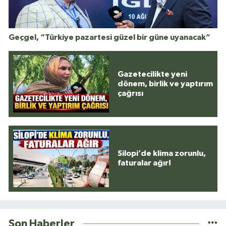
Geçgel, “Türkiye pazartesi güzel bir güne uyanacak”
Gazetecilikte yeni
dönem, birlik ve yaptırım
çağrısı
Silopi’de klima zorunlu,
faturalar ağır!
Son Haberler