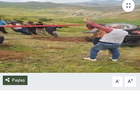
Siyaset
Spor
Teknoloji
Yazarlar
Paylaş
-
+
A
A