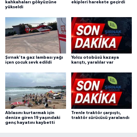
kahkahaları gökyüzüne
ekipleri harekete geçirdi
yükseldi
Şırnak’ta gaz lambası yağı
Yolcu otobüsü kazaya
içen çocuk sevk edildi
karıştı, yaralılar var
Ablasını kurtarmak için
Trenle traktör çarpıştı,
denize giren 19 yaşındaki
traktör sürücüsü yaralandı
genç hayatını kaybetti