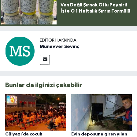
Van Değil Şırnak Otlu Peyniri!
İşte O 1 Haftalık Sırrın Formülü
EDITÖR HAKKINDA
Münevver Sevinç
Bunlar da ilginizi çekebilir
Gülyazı’da çocuk
Evin deposuna giren yılan