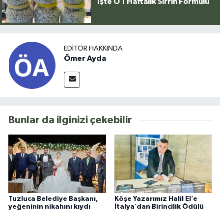
İşte O 1 Haftalık Sırrın Formülü
EDITÖR HAKKINDA
Ömer Ayda
Bunlar da ilginizi çekebilir
Tuzluca Belediye Başkanı,
Köşe Yazarımız Halil El’e
yeğeninin nikahını kıydı
İtalya’dan Birincilik Ödülü