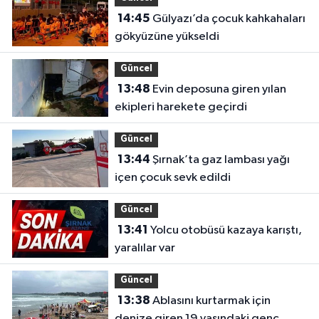
14:45
Gülyazı’da çocuk kahkahaları
gökyüzüne yükseldi
Güncel
13:48
Evin deposuna giren yılan
ekipleri harekete geçirdi
Güncel
13:44
Şırnak’ta gaz lambası yağı
içen çocuk sevk edildi
Güncel
13:41
Yolcu otobüsü kazaya karıştı,
yaralılar var
Güncel
13:38
Ablasını kurtarmak için
denize giren 19 yaşındaki genç