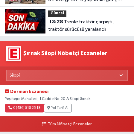
hayatını kaybetti
Güncel
13:28
Trenle traktör çarpıştı,
traktör sürücüsü yaralandı
Şırnak Silopi Nöbetçi Eczaneler
Derman Eczanesi
Yeşiltepe Mahallesi, 1.Cadde No:20 A Silopi Şırnak
0 (486) 518 25 18
Yol Tarifi Al
Tüm Nöbetçi Eczaneler