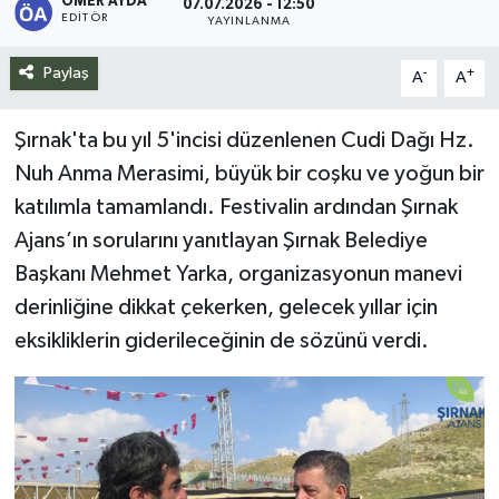
ÖMER AYDA
07.07.2026 - 12:50
EDITÖR
YAYINLANMA
Siyaset
Paylaş
-
+
A
A
Spor
Şırnak'ta bu yıl 5'incisi düzenlenen Cudi Dağı Hz.
Teknoloji
Nuh Anma Merasimi, büyük bir coşku ve yoğun bir
katılımla tamamlandı. Festivalin ardından Şırnak
Yazarlar
Ajans’ın sorularını yanıtlayan Şırnak Belediye
Başkanı Mehmet Yarka, organizasyonun manevi
derinliğine dikkat çekerken, gelecek yıllar için
eksikliklerin giderileceğinin de sözünü verdi.