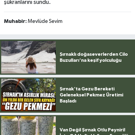
şükranlarını sundu.
Muhabir:
Mevlüde Sevim
Şırnaklı doğaseverlerden Cilo
Buzulları'na keşif yolculuğu
Şırnak'ta Gezu Bereketi
Geleneksel Pekmez Üretimi
Başladı
Van Değil Şırnak Otlu Peyniri!