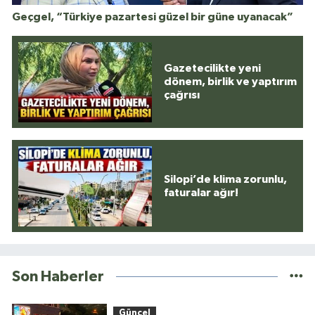
Geçgel, “Türkiye pazartesi güzel bir güne uyanacak”
Gazetecilikte yeni
dönem, birlik ve yaptırım
çağrısı
Silopi’de klima zorunlu,
faturalar ağır!
Son Haberler
Güncel