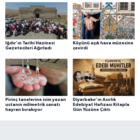
Iğdır’ın Tarihi Hazinesi
Köyünü açık hava müzesine
Gazetecileri Ağırladı
çevirdi
Pirinç tanelerine isim yazan
Diyarbakır’ın Asırlık
ustanın milimetrik sanatı
Edebiyat Hafızası Kitapla
hayran bırakıyor
Gün Yüzüne Çıktı