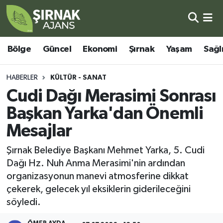
Bölge
Şırnak Nöbetçi Eczaneler
Bölge
Güncel
Ekonomi
Şırnak
Yaşam
Sağl
Güncel
Şırnak Hava Durumu
HABERLER
KÜLTÜR - SANAT
Ekonomi
Şirnak Namaz Vakitleri
Cudi Dağı Merasimi Sonrası
Başkan Yarka'dan Önemli
Şırnak
Şırnak Trafik Yoğunluk Haritası
Mesajlar
Yaşam
Süper Lig Puan Durumu ve Fikstür
Şırnak Belediye Başkanı Mehmet Yarka, 5. Cudi
Dağı Hz. Nuh Anma Merasimi'nin ardından
Sağlık
Tüm Manşetler
organizasyonun manevi atmosferine dikkat
çekerek, gelecek yıl eksiklerin giderileceğini
Eğitim
Son Dakika Haberleri
söyledi.
Kültür - Sanat
Haber Arşivi