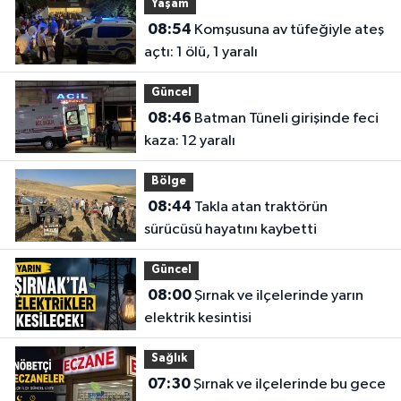
Yaşam
08:54
Komşusuna av tüfeğiyle ateş
açtı: 1 ölü, 1 yaralı
Güncel
08:46
Batman Tüneli girişinde feci
kaza: 12 yaralı
Bölge
08:44
Takla atan traktörün
sürücüsü hayatını kaybetti
Güncel
08:00
Şırnak ve ilçelerinde yarın
elektrik kesintisi
Sağlık
07:30
Şırnak ve ilçelerinde bu gece