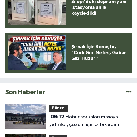
Silopi’deki deprem yeni
istasyonla anlık
kaydedildi
Şırnak İçin Konuştu,
"Cudi Gibi Nefes, Gabar
Gibi Huzur"
Son Haberler
Güncel
09:12
Habur sorunları masaya
yatırıldı, çözüm için ortak adım