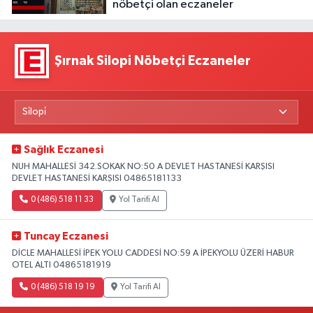
nöbetçi olan eczaneler
Şırnak Silopi Nöbetçi Eczaneler
Sağlık Eczanesi
NUH MAHALLESİ 342.SOKAK NO:50 A DEVLET HASTANESİ KARŞISI
DEVLET HASTANESİ KARŞISI 04865181133
0 (486) 518 11 33
Yol Tarifi Al
Tuncay Eczanesi
DİCLE MAHALLESİ İPEK YOLU CADDESİ NO:59 A İPEKYOLU ÜZERİ HABUR
OTEL ALTI 04865181919
0 (486) 518 19 19
Yol Tarifi Al