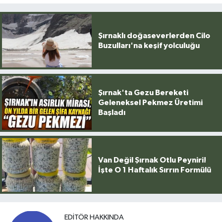
Şırnaklı doğaseverlerden Cilo
Buzulları'na keşif yolculuğu
Şırnak'ta Gezu Bereketi
Geleneksel Pekmez Üretimi
Başladı
Van Değil Şırnak Otlu Peyniri!
İşte O 1 Haftalık Sırrın Formülü
EDITÖR HAKKINDA