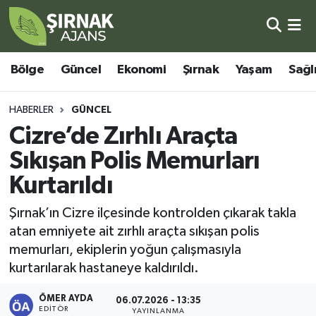
Bölge
Şırnak Nöbetçi Eczaneler
Bölge
Güncel
Ekonomi
Şırnak
Yaşam
Sağl
Güncel
Şırnak Hava Durumu
HABERLER
GÜNCEL
Ekonomi
Şirnak Namaz Vakitleri
Cizre’de Zırhlı Araçta
Sıkışan Polis Memurları
Şırnak
Şırnak Trafik Yoğunluk Haritası
Kurtarıldı
Yaşam
Süper Lig Puan Durumu ve Fikstür
Şırnak’ın Cizre ilçesinde kontrolden çıkarak takla
atan emniyete ait zırhlı araçta sıkışan polis
Sağlık
Tüm Manşetler
memurları, ekiplerin yoğun çalışmasıyla
kurtarılarak hastaneye kaldırıldı.
Eğitim
Son Dakika Haberleri
ÖMER AYDA
06.07.2026 - 13:35
Kültür - Sanat
Haber Arşivi
EDITÖR
YAYINLANMA