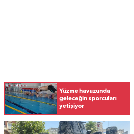
Yüzme havuzunda
geleceğin sporcuları
yetişiyor