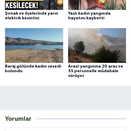
Şırnak ve ilçelerinde yarın
Yaşlı kadın yangında
elektrik kesintisi
hayatını kaybetti
Baraj gölünde kadın cesedi
Arazi yangınına 20 araç ve
bulundu
55 personelle müdahale
sürüyor
Yorumlar