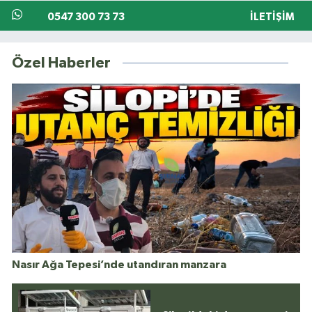
0547 300 73 73
İLETIŞIM
Özel Haberler
Nasır Ağa Tepesi’nde utandıran manzara