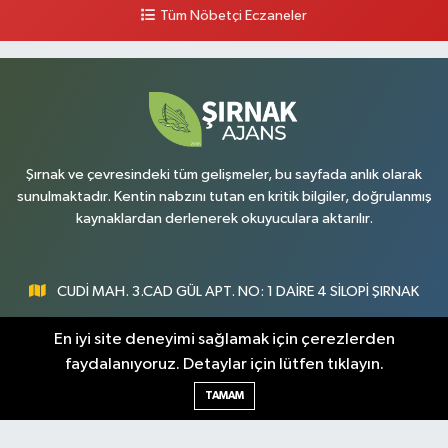
Tüm Nöbetçi Eczaneler
Şırnak ve çevresindeki tüm gelişmeler, bu sayfada anlık olarak
sunulmaktadır. Kentin nabzını tutan en kritik bilgiler, doğrulanmış
kaynaklardan derlenerek okuyuculara aktarılır.
CUDİ MAH. 3.CAD GÜL APT. NO: 1 DAİRE 4 SİLOPİ ŞIRNAK
0547 300 73 73
En iyi site deneyimi sağlamak için çerezlerden
faydalanıyoruz. Detaylar için lütfen tıklayın.
[email protected]
TAMAM