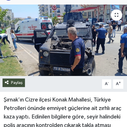
Siyaset
Spor
Teknoloji
Yazarlar
Paylaş
-
+
A
A
Şırnak’ın Cizre ilçesi Konak Mahallesi, Türkiye
Petrolleri önünde emniyet güçlerine ait zırhlı araç
kaza yaptı. Edinilen bilgilere göre, seyir halindeki
polis aracının kontrolden çıkarak takla atması