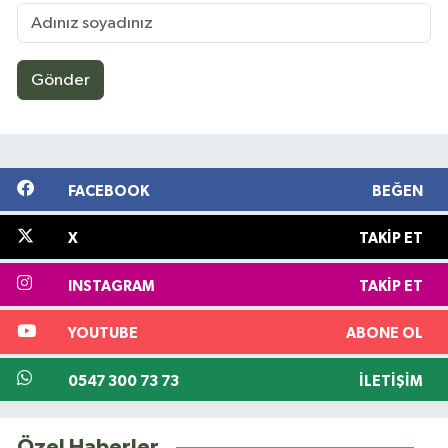
Gönder
FACEBOOK
BEĞEN
X
TAKIP ET
INSTAGRAM
TAKIP ET
YOUTUBE
ABONE OL
0547 300 73 73
İLETIŞIM
Özel Haberler