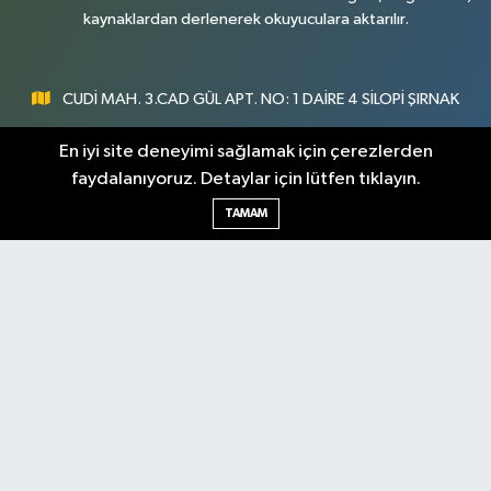
kaynaklardan derlenerek okuyuculara aktarılır.
CUDİ MAH. 3.CAD GÜL APT. NO: 1 DAİRE 4 SİLOPİ ŞIRNAK
0547 300 73 73
En iyi site deneyimi sağlamak için çerezlerden
faydalanıyoruz. Detaylar için lütfen tıklayın.
[email protected]
TAMAM
Şırnak Nöbetçi
Şırnak Hava Durumu
Eczaneler
Şirnak Namaz Vakitleri
Şırnak Trafik Yoğunluk
Haritası