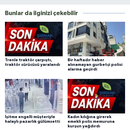
Bunlar da ilginizi çekebilir
Trenle traktör çarpıştı,
Bir haftadır haber
traktör sürücüsü yaralandı
alınamayan gurbetçi polisi
alarma geçirdi
İşitme engelli müşteriyle
Kadın kılığına girerek
halaylı pazarlık gülümsetti
emekli polis memuruna
kurşun yağdırdı