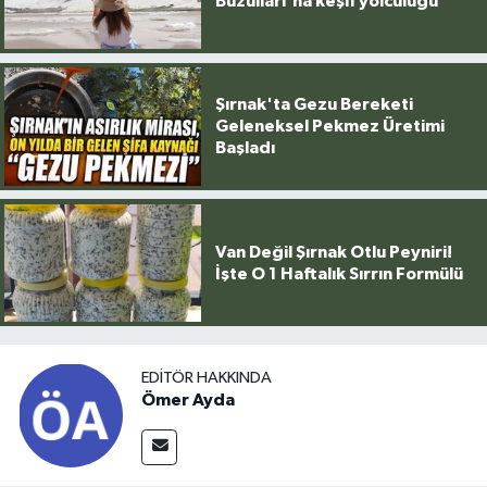
Buzulları'na keşif yolculuğu
Şırnak'ta Gezu Bereketi
Geleneksel Pekmez Üretimi
Başladı
Van Değil Şırnak Otlu Peyniri!
İşte O 1 Haftalık Sırrın Formülü
EDITÖR HAKKINDA
Ömer Ayda