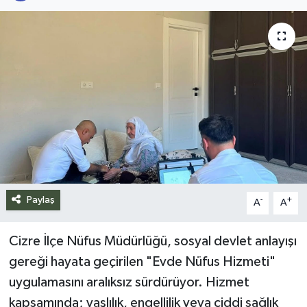
Siyaset
Spor
Teknoloji
Yazarlar
Paylaş
-
+
A
A
Cizre İlçe Nüfus Müdürlüğü, sosyal devlet anlayışı
gereği hayata geçirilen "Evde Nüfus Hizmeti"
uygulamasını aralıksız sürdürüyor. Hizmet
kapsamında; yaşlılık, engellilik veya ciddi sağlık