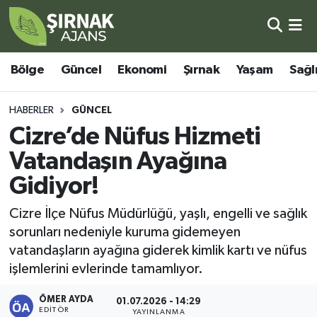
Bölge
Şırnak Nöbetçi Eczaneler
Bölge
Güncel
Ekonomi
Şırnak
Yaşam
Sağl
Güncel
Şırnak Hava Durumu
HABERLER
GÜNCEL
Ekonomi
Şirnak Namaz Vakitleri
Cizre’de Nüfus Hizmeti
Vatandaşın Ayağına
Şırnak
Şırnak Trafik Yoğunluk Haritası
Gidiyor!
Yaşam
Süper Lig Puan Durumu ve Fikstür
Cizre İlçe Nüfus Müdürlüğü, yaşlı, engelli ve sağlık
sorunları nedeniyle kuruma gidemeyen
Sağlık
Tüm Manşetler
vatandaşların ayağına giderek kimlik kartı ve nüfus
işlemlerini evlerinde tamamlıyor.
Eğitim
Son Dakika Haberleri
ÖMER AYDA
01.07.2026 - 14:29
Kültür - Sanat
Haber Arşivi
EDITÖR
YAYINLANMA