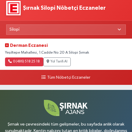
Güncel
Şırnak Silopi Nöbetçi Eczaneler
13:11
İki motosiklet çarpıştı 4 yaralı
Derman Eczanesi
Güncel
Yeşiltepe Mahallesi, 1.Cadde No:20 A Silopi Şırnak
12:47
Anne ve iki çocuğun
0 (486) 518 25 18
Yol Tarifi Al
kurtarılma anı kamerada
Tüm Nöbetçi Eczaneler
Şırnak ve çevresindeki tüm gelişmeler, bu sayfada anlık olarak
sunulmaktadır. Kentin nabzını tutan en kritik bilgiler, doğrulanmış